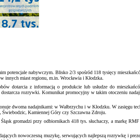
ymim potencjale nabywczym. Blisko 2/3 spośród 118 tysięcy mieszkań
innych miast regionu, m.in. Wrocławia i Kłodzka.
bów dotarcia z informacją o produkcie lub usłudze do mieszkańców
, dostarcza rozrywki. Komunikat promocyjny w takim otoczeniu nada
e dwoma nadajnikami: w Wałbrzychu i w Kłodzku. W zasięgu technicz
ru, Świebodzic, Kamiennej Góry czy Szczawna Zdroju.
ąsk gromadzi przy odbiornikach 418 tys. słuchaczy, a markę RMF
ających nowoczesną muzykę, serwujących najlepszą rozrywkę i prezen