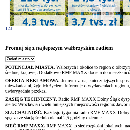
1
2
3
Promuj się z najlepszym wałbrzyskim radiem
POTENCJAŁ MIASTA.
Wałbrzych i okolice to region o olbrz
średniej krajowej. Dodatkowo RMF MAXX dociera do mieszkańców 
OFERTA REKLAMOWA.
Jednym z najskuteczniejszych sposo
mieszkańcami, żyje ich życiem, informuje o wydarzeniach regionu
uwiarygadnia przekaz.
ZASIĘG TECHNICZNY.
Radio RMF MAXX Dolny Śląsk dysponuj
ale też Wrocławia i wielu mniejszych miejscowości regionu: Jawo
SŁUCHALNOŚĆ.
Każdego tygodnia radio RMF MAXX Dolny Śl
spędza ze stacją średnio niemal 2,5 godziny dziennie.
SIEĆ RMF MAXX.
RMF MAXX to sieć rozgłośni lokalnych, nad