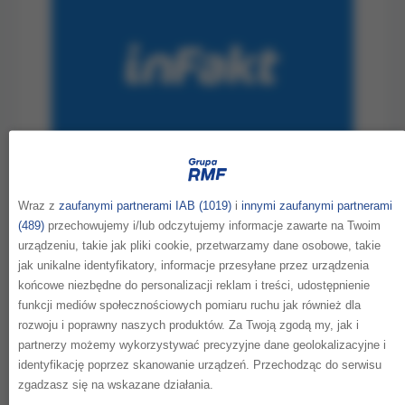
Wraz z
zaufanymi partnerami IAB (1019)
i
innymi zaufanymi partnerami
(489)
przechowujemy i/lub odczytujemy informacje zawarte na Twoim
inFakt
urządzeniu, takie jak pliki cookie, przetwarzamy dane osobowe, takie
jak unikalne identyfikatory, informacje przesyłane przez urządzenia
inFakt, innowacyjna firma księgowo-
końcowe niezbędne do personalizacji reklam i treści, udostępnienie
technologiczna, która dostarcza
funkcji mediów społecznościowych pomiaru ruchu jak również dla
przedsiębiorcom autorską aplikację do
rozwoju i poprawny naszych produktów. Za Twoją zgodą my, jak i
prowadzenia księgowości wraz z
partnerzy możemy wykorzystywać precyzyjne dane geolokalizacyjne i
profesjonalną obsługą księgową,
identyfikację poprzez skanowanie urządzeń. Przechodząc do serwisu
planowała kontynuację i poszerzenie
zgadzasz się na wskazane działania.
kampanii nastawionej na zwiększenie