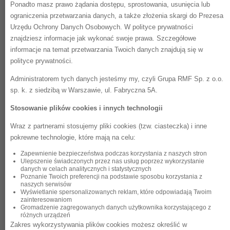
(poświęconych m.in. konkretnym gatunkom
Ponadto masz prawo żądania dostępu, sprostowania, usunięcia lub
muzycznym czy artystom) oraz dostęp do
ograniczenia przetwarzania danych, a także złożenia skargi do Prezesa
najpopularniejszych podcastów –
Urzędu Ochrony Danych Osobowych. W polityce prywatności
realizowanych zarówno przez dziennikarzy
znajdziesz informacje jak wykonać swoje prawa. Szczegółowe
Grupy RMF jak i zewnętrznych producentów.
informacje na temat przetwarzania Twoich danych znajdują się w
RMF ON okazał się idealną przestrzenią dla
polityce prywatności.
inFaktu i zwiększenia rozpoznawalności marki.
Aby osiągnąć swoje cele, inFakt nawiązał
Administratorem tych danych jesteśmy my, czyli Grupa RMF Sp. z o.o.
współpracę z Grupą RMF i zrealizował
sp. k. z siedzibą w Warszawie, ul. Fabryczna 5A.
kampanię, która trwała w styczniu i lutym
Stosowanie plików cookies i innych technologii
2022 roku. Zastosowano przy niej platformę
zakupową DV360 i adserwer Google Ad
Wraz z partnerami stosujemy pliki cookies (tzw. ciasteczka) i inne
Manager.
pokrewne technologie, które mają na celu:
Wykorzystując swoje doświadczenie z
kampanii telewizyjnych (łączących
Zapewnienie bezpieczeństwa podczas korzystania z naszych stron
Ulepszenie świadczonych przez nas usług poprzez wykorzystanie
bezpośredni zakup spotów reklamowych z
danych w celach analitycznych i statystycznych
programmatic buying na platformach VOD),
Poznanie Twoich preferencji na podstawie sposobu korzystania z
naszych serwisów
inFakt włączył do swojego media miksu
Wyświetlanie spersonalizowanych reklam, które odpowiadają Twoim
kampanię w modelu Programmatic
zainteresowaniom
Guaranteed (PG) Audio.
Gromadzenie zagregowanych danych użytkownika korzystającego z
różnych urządzeń
Segmentacja grupy docelowej i targetowanie
Zakres wykorzystywania plików cookies możesz określić w
demograficzne zostały zdefiniowane przy