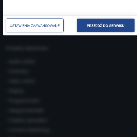
Nasze realizacje
Dokumenty
Kontakt
USTAWIENIA ZAAWANSOWANE
PRZEJDŹ DO SERWISU
Produkty reklamowe
Audio online
Podcasty
Video online
Display
Programmatic
Usługi brokerskie
Projekty specjalne
Content Marketing