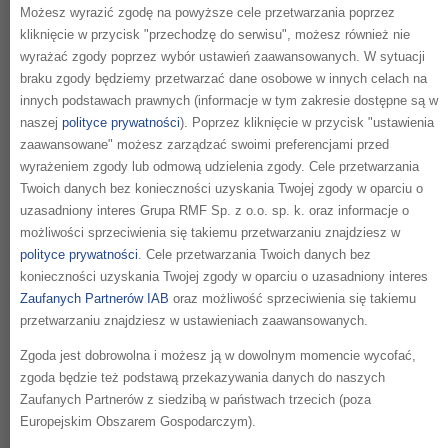
świadomości marki wykorzystując
Możesz wyrazić zgodę na powyższe cele przetwarzania poprzez
kanały online i offline, inFakt chciał
kliknięcie w przycisk "przechodzę do serwisu", możesz również nie
dotrzeć do przedsiębiorców i kadry
wyrażać zgody poprzez wybór ustawień zaawansowanych. W sytuacji
zarządzającej na niższych etapach lejka
braku zgody będziemy przetwarzać dane osobowe w innych celach na
marketingowego, aby podkreślić
innych podstawach prawnych (informacje w tym zakresie dostępne są w
potencjalne korzyści płynące z ich usług
naszej
polityce prywatności
). Poprzez kliknięcie w przycisk "ustawienia
na początku 2022 roku, kiedy w Polsce
zaawansowane" możesz zarządzać swoimi preferencjami przed
wprowadzane były liczne i istotne zmiany
wyrażeniem zgody lub odmową udzielenia zgody. Cele przetwarzania
podatkowe.
Twoich danych bez konieczności uzyskania Twojej zgody w oparciu o
uzasadniony interes Grupa RMF Sp. z o.o. sp. k. oraz informacje o
Wykorzystanie istniejących relacji i platform
możliwości sprzeciwienia się takiemu przetwarzaniu znajdziesz w
Jako lider reklamy zarówno na rynkach
polityce prywatności
. Cele przetwarzania Twoich danych bez
reklamy radiowej jak i audio online oraz
konieczności uzyskania Twojej zgody w oparciu o uzasadniony interes
największy nadawca radiowy w Polsce (z
Zaufanych Partnerów IAB
oraz możliwość sprzeciwienia się takiemu
ponad 10 milionami słuchaczy dziennie), Grupa
przetwarzaniu znajdziesz w ustawieniach zaawansowanych.
RMF była w stanie zaoferować pełną gamę
standardowych i niestandardowych
Zgoda jest dobrowolna i możesz ją w dowolnym momencie wycofać,
rozwiązań, z których mógł skorzystać inFakt.
zgoda będzie też podstawą przekazywania danych do naszych
Jedną z nich była obecność na platformie
Zaufanych Partnerów z siedzibą w państwach trzecich (poza
muzycznej RMF ON, która oferuje słuchaczom
Europejskim Obszarem Gospodarczym).
ponad 100 tematycznych kanałów radiowych