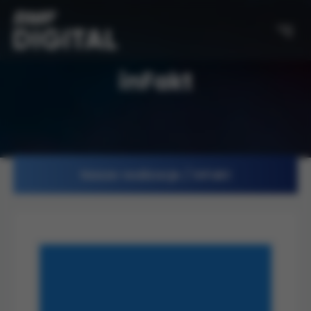
inFakt
Nasze realizacje / inFakt