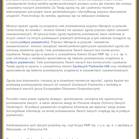
Grupa RMF oferuje efektywne kampanie o zasięgu
udostępnienie funkcji mediów społecznościowych pomiaru ruchu jak również dla rozwoju
i poprawny naszych produktów. Za Twoją zgodą my, jak i partnerzy możemy
ogólnopolskim oparte na radiu RMF FM oraz w pakietach
wykorzystywać precyzyjne dane geolokalizacyjne i identyfikację poprzez skanowanie
urządzeń. Przechodząc do serwisu zgadzasz się na wskazane działania.
handlowych: RMF 3D, RMF na MAXXA, RMF z Klasą.
Możesz wyrazić zgodę na powyższe cele przetwarzania poprzez kliknięcie w przycisk
"przechodzę do serwisu", możesz również nie wyrażać zgody poprzez wybór ustawień
zaawansowanych. W sytuacji braku zgody będziemy przetwarzać dane osobowe w
innych celach na innych podstawach prawnych (informacje w tym zakresie dostępne są
w naszej
polityce prywatności
). Poprzez kliknięcie w przycisk "ustawienia
zaawansowane" możesz zarządzać swoimi preferencjami przed wyrażeniem zgody lub
odmową udzielenia zgody. Cele przetwarzania Twoich danych bez konieczności
uzyskania Twojej zgody w oparciu o uzasadniony interes Grupa RMF Sp. z o.o. sp. k.
oraz informacje o możliwości sprzeciwienia się takiemu przetwarzaniu znajdziesz w
polityce prywatności
. Cele przetwarzania Twoich danych bez konieczności uzyskania
Twojej zgody w oparciu o uzasadniony interes
Zaufanych Partnerów IAB
oraz możliwość
sprzeciwienia się takiemu przetwarzaniu znajdziesz w ustawieniach zaawansowanych.
PRODUKTY LOKALNE
Zgoda jest dobrowolna i możesz ją w dowolnym momencie wycofać, zgoda będzie też
podstawą przekazywania danych do naszych Zaufanych Partnerów z siedzibą w
państwach trzecich (poza Europejskim Obszarem Gospodarczym).
Dotarcie do lokalnego klienta umożliwia grupa 25 stacji
Ponadto masz prawo żądania dostępu, sprostowania, usunięcia lub ograniczenia
lokalnych: RMF MAXX, RMF Classic i Radio GRA we
przetwarzania danych, a także złożenia skargi do Prezesa Urzędu Ochrony Danych
wszystkich regionach kraju.
Osobowych. W polityce prywatności znajdziesz informacje jak wykonać swoje prawa.
Szczegółowe informacje na temat przetwarzania Twoich danych znajdują się w polityce
prywatności.
Administratorem tych danych jesteśmy my, czyli Grupa RMF Sp. z o.o. sp. k. z siedzibą w
Warszawie, ul. Fabryczna 5A.