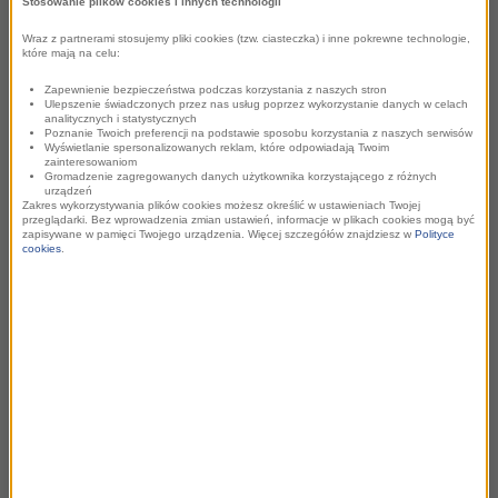
Stosowanie plików cookies i innych technologii
Wraz z partnerami stosujemy pliki cookies (tzw. ciasteczka) i inne pokrewne technologie,
które mają na celu:
Zapewnienie bezpieczeństwa podczas korzystania z naszych stron
Ulepszenie świadczonych przez nas usług poprzez wykorzystanie danych w celach
PRODUKTY INTERNETOWE
analitycznych i statystycznych
Poznanie Twoich preferencji na podstawie sposobu korzystania z naszych serwisów
Wyświetlanie spersonalizowanych reklam, które odpowiadają Twoim
Z nami zaplanujesz kampanie internetowe w portalach
zainteresowaniom
Gromadzenie zagregowanych danych użytkownika korzystającego z różnych
i aplikacjach Grupy RMF oraz u wydawców zewnętrznych.
urządzeń
Zakres wykorzystywania plików cookies możesz określić w ustawieniach Twojej
przeglądarki. Bez wprowadzenia zmian ustawień, informacje w plikach cookies mogą być
zapisywane w pamięci Twojego urządzenia. Więcej szczegółów znajdziesz w
Polityce
cookies
.
OFERTA CROSSMEDIOWA
Grupa Bauer, do której należy Grupa RMF, oferuje