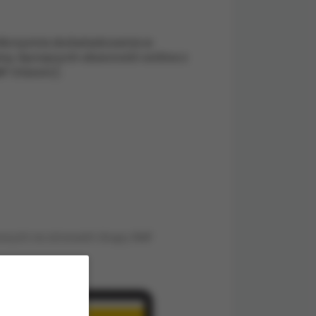
olbrzymie doświadczenie w
rę, łączących obecność online z
F Classic).
owych na stronach Grupy RMF