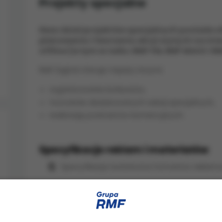
Projekty specjalne
Nasz dział projektów specjalnych posiada 
planowaniu i tworzeniu akcji szytych na mia
offline (w tym w radiu: RMF FM, RMF MAXX i RM
RMF Digital oferuje między innymi:
organizowanie konkursów,
tworzenie dedykowanych sekcji specjalnych,
realizację podcastów komercyjnych.
Specyfikacje reklam i materiałów
Specyfikacja techniczna formatów reklam