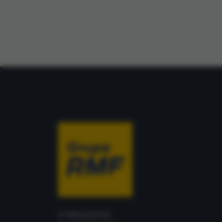
Zgoda jest dob
przekazywania d
Europejskim Ob
Ponadto masz pr
danych, a także
prywatności zna
przetwarzania T
Administratorem
ul. Fabryczna 5
Stosowanie pli
Wraz z partneram
celu:
Zapewnienie 
Ulepszenie ś
statystyczny
Poznanie Two
Wyświetlanie
ul. Fabryczna 5a
Gromadzenie