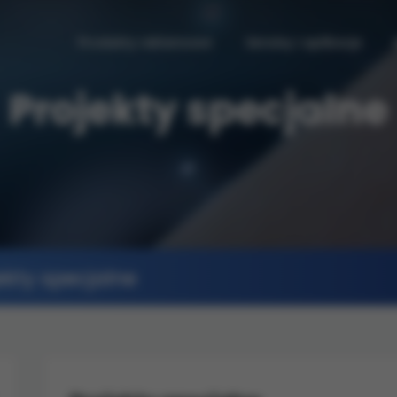
Produkty reklamowe
Serwisy i aplikacje
Projekty specjalne
kty specjalne