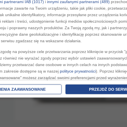
i partnerami IAB (1017)
i
innymi zaufanymi partnerami (489)
przechow
ormacje zawarte na Twoim urządzeniu, takie jak pliki cookie, przetwar
jak unikalne identyfikatory, informacje przesyłane przez urządzenia k
i reklam i treści, udostępnienie funkcji mediów społecznościowych pom
woju i poprawny naszych produktów. Za Twoją zgodą my, jak i partner
recyzyjne dane geolokalizacyjne i identyfikację poprzez skanowanie u
serwisu zgadzasz się na wskazane działania.
zgodę na powyższe cele przetwarzania poprzez kliknięcie w przycisk 
z również nie wyrażać zgody poprzez wybór ustawień zaawansowanych
dziemy przetwarzać dane osobowe w innych celach na innych podsta
ym zakresie dostępne są w naszej
polityce prywatności
). Poprzez kliknię
awansowane" możesz zarządzać swoimi preferencjami przed wyrażenie
ia zgody. Cele przetwarzania Twoich danych bez konieczności uzyska
IENIA ZAAWANSOWANE
PRZEJDŹ DO SERW
 o uzasadniony interes Grupa RMF Sp. z o.o. sp. k. oraz informacje o 
ię takiemu przetwarzaniu znajdziesz w
polityce prywatności
. Cele przet
eczności uzyskania Twojej zgody w oparciu o uzasadniony interes
Zau
raz możliwość sprzeciwienia się takiemu przetwarzaniu znajdziesz w u
h.