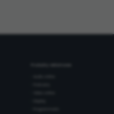
 podstawą
ich (poza
warzania
ityce
na temat
ą w Warszawie,
Produkty reklamowe
e, które mają na
Audio online
Podcasty
Video online
nalitycznych i
Display
iom
Programmatic
zeń