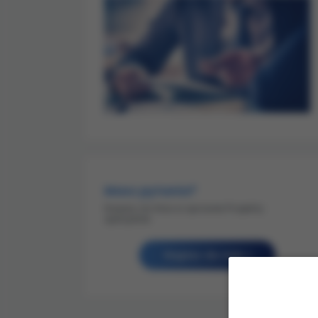
Masz pytania?
Napisz do Nas w sprawie Projekty
specjalne:
Napisz do nas »