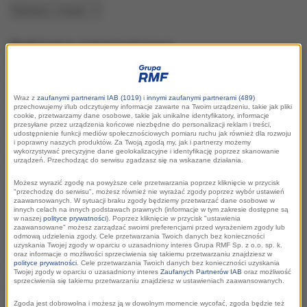
Reklama internetowa
Marcin Pyra, Head of Digital Sales & AdTech
marcin.pyra@rmf.pl
Wraz z
zaufanymi partnerami IAB (1019)
i
innymi zaufanymi partnerami (489)
tel. 222 031 020
przechowujemy i/lub odczytujemy informacje zawarte na Twoim urządzeniu, takie jak pliki
cookie, przetwarzamy dane osobowe, takie jak unikalne identyfikatory, informacje
przesyłane przez urządzenia końcowe niezbędne do personalizacji reklam i treści,
udostępnienie funkcji mediów społecznościowych pomiaru ruchu jak również dla rozwoju
Kontakt dla mediów
i poprawny naszych produktów. Za Twoją zgodą my, jak i partnerzy możemy
wykorzystywać precyzyjne dane geolokalizacyjne i identyfikację poprzez skanowanie
urządzeń. Przechodząc do serwisu zgadzasz się na wskazane działania.
biuroprasowe@rmf.pl
Możesz wyrazić zgodę na powyższe cele przetwarzania poprzez kliknięcie w przycisk
"przechodzę do serwisu", możesz również nie wyrażać zgody poprzez wybór ustawień
zaawansowanych. W sytuacji braku zgody będziemy przetwarzać dane osobowe w
Za komunikację PR Grupy RMF odpowiada 38 Content
innych celach na innych podstawach prawnych (informacje w tym zakresie dostępne są
w naszej
polityce prywatności
). Poprzez kliknięcie w przycisk "ustawienia
Communication
zaawansowane" możesz zarządzać swoimi preferencjami przed wyrażeniem zgody lub
odmową udzielenia zgody. Cele przetwarzania Twoich danych bez konieczności
uzyskania Twojej zgody w oparciu o uzasadniony interes Grupa RMF Sp. z o.o. sp. k.
Karolina Czepkiewicz
oraz informacje o możliwości sprzeciwienia się takiemu przetwarzaniu znajdziesz w
polityce prywatności
. Cele przetwarzania Twoich danych bez konieczności uzyskania
Senior PR&Communication Consultant
Twojej zgody w oparciu o uzasadniony interes
Zaufanych Partnerów IAB
oraz możliwość
sprzeciwienia się takiemu przetwarzaniu znajdziesz w ustawieniach zaawansowanych.
karolina.czepkiewicz@38pr.pl
Zgoda jest dobrowolna i możesz ją w dowolnym momencie wycofać, zgoda będzie też