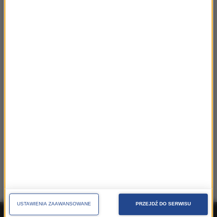
Klasą i Power FM
PRODUKTY OGÓLNOPOLSKIE
reklama ogólnopolska w stacjach RMF FM, RMF MAXX i RMF
Classic
PRODUKTY LOKALNE
reklama lokalna w stacjach RMF MAXX, Radio GRA i RMF
Classic
USTAWIENIA ZAAWANSOWANE
PRZEJDŹ DO SERWISU