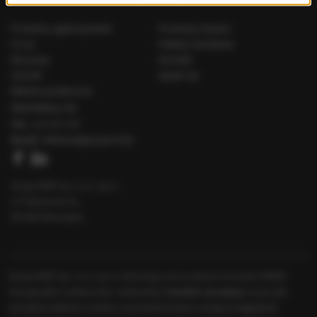
Produkty ogólnopolskie
Produkty lokalne
O nas
Pakiety handlowe
Dla prasy
Kontakt
Cenniki
Speak Up
Reklama polityczna
Skontaktuj się
Tel.:
222 031 031
Email:
reklama@gruparmf.pl
Grupa RMF sp. z o.o. sp. k.
ul. Fabryczna 5a
00-446 Warszawa
Grupa RMF Sp. z o.o. sp. k. informuje, że na swoich stronach WWW
Copyright © 2026 Grupa RMF sp. z o.o. sp. k.
Polityka Cookies
.
stosuje pliki cookies (tzw. ciasteczka).
Dowiedz się więcej
, w tym jak
Prywatność.
zarządzać plikami cookies za pośrednictwem swojej przeglądarki