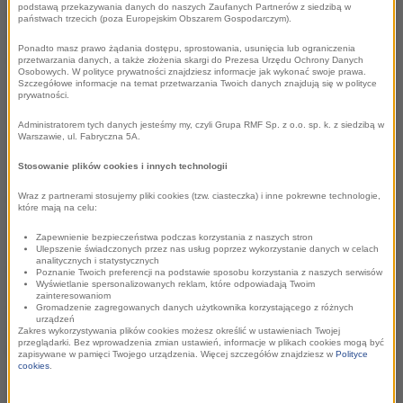
podstawą przekazywania danych do naszych Zaufanych Partnerów z siedzibą w
Monika Langner
państwach trzecich (poza Europejskim Obszarem Gospodarczym).
PR & Communication Manager
Ponadto masz prawo żądania dostępu, sprostowania, usunięcia lub ograniczenia
monika.langner@38pr.pl
przetwarzania danych, a także złożenia skargi do Prezesa Urzędu Ochrony Danych
Osobowych. W polityce prywatności znajdziesz informacje jak wykonać swoje prawa.
Szczegółowe informacje na temat przetwarzania Twoich danych znajdują się w polityce
prywatności.
Siedziba Zarządu
Administratorem tych danych jesteśmy my, czyli Grupa RMF Sp. z o.o. sp. k. z siedzibą w
Warszawie, ul. Fabryczna 5A.
Stosowanie plików cookies i innych technologii
al. Waszyngtona 1, 30-204 Kraków
info@rmf.pl
Wraz z partnerami stosujemy pliki cookies (tzw. ciasteczka) i inne pokrewne technologie,
które mają na celu:
tel. 12 662 20 00
Zapewnienie bezpieczeństwa podczas korzystania z naszych stron
Ulepszenie świadczonych przez nas usług poprzez wykorzystanie danych w celach
Grupa RMF dla Miast i Regionów
analitycznych i statystycznych
Poznanie Twoich preferencji na podstawie sposobu korzystania z naszych serwisów
Wyświetlanie spersonalizowanych reklam, które odpowiadają Twoim
zainteresowaniom
Krzysztof Nepelski
Gromadzenie zagregowanych danych użytkownika korzystającego z różnych
urządzeń
Pełnomocnik ds. Relacji Instytucjonalnych
Zakres wykorzystywania plików cookies możesz określić w ustawieniach Twojej
przeglądarki. Bez wprowadzenia zmian ustawień, informacje w plikach cookies mogą być
krzysztof.nepelski@rmf.pl
zapisywane w pamięci Twojego urządzenia. Więcej szczegółów znajdziesz w
Polityce
cookies
.
tel. 12 662 23 55