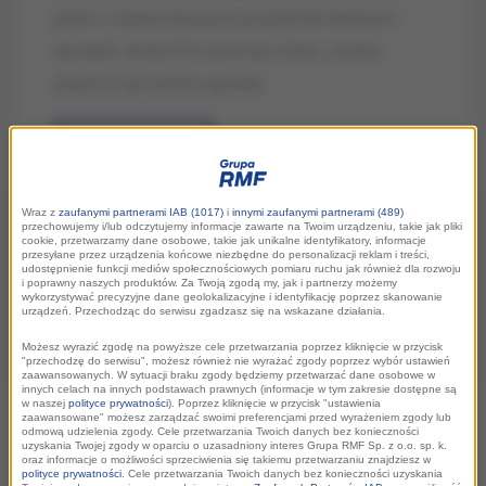
jeden z najważniejszych parametrów kampanii.
Sprawdź, kiedy OTH może być niskie, a kiedy
powinno być bardzo wysokie.
CZYTAJ WIĘCEJ
Wraz z
zaufanymi partnerami IAB (1017)
i
innymi zaufanymi partnerami (489)
przechowujemy i/lub odczytujemy informacje zawarte na Twoim urządzeniu, takie jak pliki
cookie, przetwarzamy dane osobowe, takie jak unikalne identyfikatory, informacje
przesyłane przez urządzenia końcowe niezbędne do personalizacji reklam i treści,
udostępnienie funkcji mediów społecznościowych pomiaru ruchu jak również dla rozwoju
i poprawny naszych produktów. Za Twoją zgodą my, jak i partnerzy możemy
wykorzystywać precyzyjne dane geolokalizacyjne i identyfikację poprzez skanowanie
urządzeń. Przechodząc do serwisu zgadzasz się na wskazane działania.
Możesz wyrazić zgodę na powyższe cele przetwarzania poprzez kliknięcie w przycisk
"przechodzę do serwisu", możesz również nie wyrażać zgody poprzez wybór ustawień
zaawansowanych. W sytuacji braku zgody będziemy przetwarzać dane osobowe w
innych celach na innych podstawach prawnych (informacje w tym zakresie dostępne są
w naszej
polityce prywatności
). Poprzez kliknięcie w przycisk "ustawienia
zaawansowane" możesz zarządzać swoimi preferencjami przed wyrażeniem zgody lub
ZASIĘG KAMPANII
odmową udzielenia zgody. Cele przetwarzania Twoich danych bez konieczności
uzyskania Twojej zgody w oparciu o uzasadniony interes Grupa RMF Sp. z o.o. sp. k.
oraz informacje o możliwości sprzeciwienia się takiemu przetwarzaniu znajdziesz w
polityce prywatności
. Cele przetwarzania Twoich danych bez konieczności uzyskania
Zasięg kampanii to liczba osób, która usłyszy