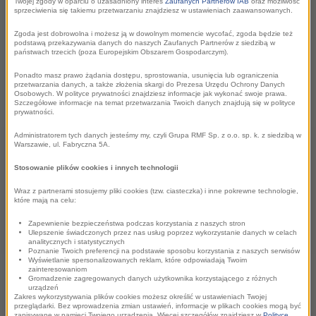
Twojej zgody w oparciu o uzasadniony interes
Zaufanych Partnerów IAB
oraz możliwość
sprzeciwienia się takiemu przetwarzaniu znajdziesz w ustawieniach zaawansowanych.
kampanię. Jego poziom zależy m.in. od targetu, a
Zgoda jest dobrowolna i możesz ją w dowolnym momencie wycofać, zgoda będzie też
skuteczność kampanii - od liczby kontaktów ze
podstawą przekazywania danych do naszych Zaufanych Partnerów z siedzibą w
państwach trzecich (poza Europejskim Obszarem Gospodarczym).
spotem i splitu stacji.
Ponadto masz prawo żądania dostępu, sprostowania, usunięcia lub ograniczenia
przetwarzania danych, a także złożenia skargi do Prezesa Urzędu Ochrony Danych
Osobowych. W polityce prywatności znajdziesz informacje jak wykonać swoje prawa.
CZYTAJ WIĘCEJ
Szczegółowe informacje na temat przetwarzania Twoich danych znajdują się w polityce
prywatności.
Administratorem tych danych jesteśmy my, czyli Grupa RMF Sp. z o.o. sp. k. z siedzibą w
Warszawie, ul. Fabryczna 5A.
Stosowanie plików cookies i innych technologii
Wraz z partnerami stosujemy pliki cookies (tzw. ciasteczka) i inne pokrewne technologie,
które mają na celu:
Zapewnienie bezpieczeństwa podczas korzystania z naszych stron
Ulepszenie świadczonych przez nas usług poprzez wykorzystanie danych w celach
analitycznych i statystycznych
Poznanie Twoich preferencji na podstawie sposobu korzystania z naszych serwisów
Wyświetlanie spersonalizowanych reklam, które odpowiadają Twoim
zainteresowaniom
Gromadzenie zagregowanych danych użytkownika korzystającego z różnych
BUDŻET KAMPANII
urządzeń
Zakres wykorzystywania plików cookies możesz określić w ustawieniach Twojej
przeglądarki. Bez wprowadzenia zmian ustawień, informacje w plikach cookies mogą być
Radio pozwala uzyskać bardzo dobre efekty przy
zapisywane w pamięci Twojego urządzenia. Więcej szczegółów znajdziesz w
Polityce