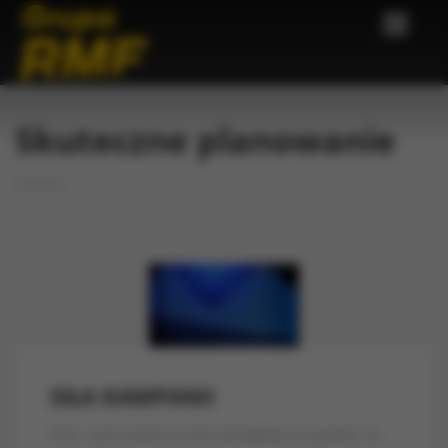
Skuteczne planowanie
SIŁA KAMPANII
OTH, czyli średnia liczba kontaktów ze spotem, to