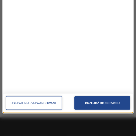
SKUTECZNE PLANOWANIE
poradnik Tomasza Ramzy o różnych aspektch związanych z
planowanie kampanii w radiu
SKUTECZNA KREACJA
poradnik Leszka Stafieja nt. profesjonalnego przygotowania
efektywnej kreacji radiowej
USTAWIENIA ZAAWANSOWANE
PRZEJDŹ DO SERWISU