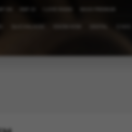
MF ON
RMF 24
I LOVE RADIO
MAXX PREMIUM
I
SŁUCHALNOŚĆ
KNOW-HOW
DIGITAL
O NAS