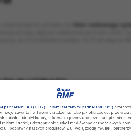
FM
 nieprzerwanie od wielu lat
lider radiowego ryn
tację w kraju włącza codziennie aż 8 mln osób. Za
nacza, że 2/3 Polaków w wieku 15-75 lat włącza R
i partnerami IAB (1017)
i
innymi zaufanymi partnerami (489)
przechow
ormacje zawarte na Twoim urządzeniu, takie jak pliki cookie, przetwar
jak unikalne identyfikatory, informacje przesyłane przez urządzenia k
i reklam i treści, udostępnienie funkcji mediów społecznościowych pom
woju i poprawny naszych produktów. Za Twoją zgodą my, jak i partner