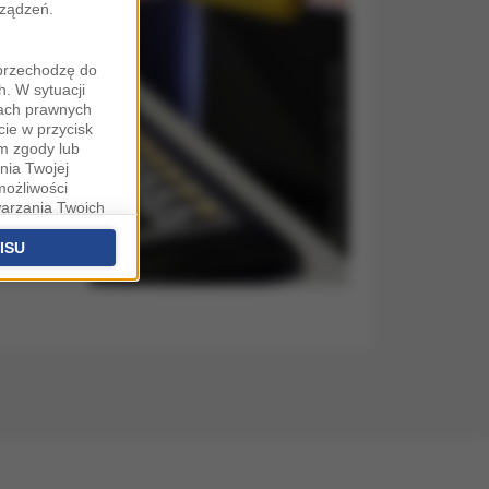
rządzeń.
"przechodzę do
. W sytuacji
wach prawnych
cie w przycisk
m zgody lub
nia Twojej
możliwości
warzania Twoich
fanych
stawieniach
ISU
 podstawą
ich (poza
warzania
ityce
na temat
ą w Warszawie,