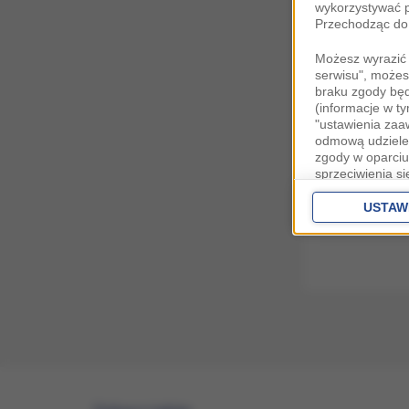
wykorzystywać p
Przechodząc do 
Możesz wyrazić 
serwisu", możes
braku zgody bę
(informacje w t
"ustawienia za
odmową udzielen
zgody w oparciu
sprzeciwienia s
danych bez koni
Partnerów IAB
o
USTAW
zaawansowanyc
Zgoda jest dob
przekazywania d
Europejskim Ob
Ponadto masz pr
danych, a także
prywatności zna
przetwarzania T
Administratorem