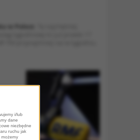
ku w Polsce
. Tę najchętniej
sięg tygodniowy to już prawie 17
MF FM przynajmniej raz w tygodniu.
ujemy i/lub
zamy dane
ońcowe niezbędne
iaru ruchu jak
zy możemy