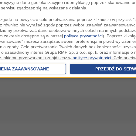
recyzyjne dane geolokalizacyjne i identyfikację poprzez skanowanie u
serwisu zgadzasz się na wskazane działania.
zgodę na powyższe cele przetwarzania poprzez kliknięcie w przycisk 
z również nie wyrażać zgody poprzez wybór ustawień zaawansowanych
dziemy przetwarzać dane osobowe w innych celach na innych podsta
ym zakresie dostępne są w naszej
polityce prywatności
). Poprzez kliknię
awansowane" możesz zarządzać swoimi preferencjami przed wyrażenie
ia zgody. Cele przetwarzania Twoich danych bez konieczności uzyska
 o uzasadniony interes Grupa RMF Sp. z o.o. sp. k. oraz informacje o 
ię takiemu przetwarzaniu znajdziesz w
polityce prywatności
. Cele przet
eczności uzyskania Twojej zgody w oparciu o uzasadniony interes
Zau
raz możliwość sprzeciwienia się takiemu przetwarzaniu znajdziesz w u
IENIA ZAAWANSOWANE
PRZEJDŹ DO SERW
h.
rowolna i możesz ją w dowolnym momencie wycofać, zgoda będzie też
anych do naszych Zaufanych Partnerów z siedzibą w państwach trzec
szarem Gospodarczym).
awo żądania dostępu, sprostowania, usunięcia lub ograniczenia przet
 złożenia skargi do Prezesa Urzędu Ochrony Danych Osobowych. W pol
jdziesz informacje jak wykonać swoje prawa. Szczegółowe informacje 
woich danych znajdują się w polityce prywatności.
 tych danych jesteśmy my, czyli Grupa RMF Sp. z o.o. sp. k. z siedzib