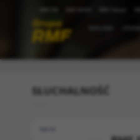
RMF FM
RMF MAXX
RMF Classic
R
REKLAMA
CENNIK
SŁUCHALNOŚĆ
RMF FM