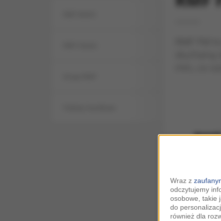
RMF 
RMF MAXX
RMF FM to
RMF Classic
słuchaną s
mln, co oz
Grupa RMF
Pakiety handlowe
Wraz z
zaufanym
odczytujemy inf
osobowe, takie 
do personalizacj
również dla roz