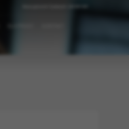
Masz pytanie? Zadzwoń:
222 031 031
DLA PRASY
KONTAKT