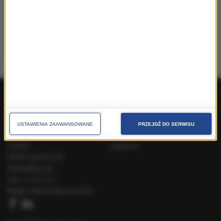
Communication Manager
38 Content Communication |
monika.langner@38pr.pl
Produkty ogólnopolskie
Produkty lokalne
O nas
Pakiety handlowe
USTAWIENIA ZAAWANSOWANE
PRZEJDŹ DO SERWISU
Dla prasy
Kontakt
Cenniki
Speak Up
Reklama polityczna
Skontaktuj się
Tel.:
222 031 031
Email:
reklama@gruparmf.pl