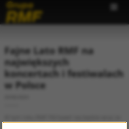
Fajne Lato RMF na
największych
koncertach i festiwalach
w Polsce
20/06/2024
W tym roku RMF FM bawić się będzie wraz ze
słuchaczami na największych festiwalach w