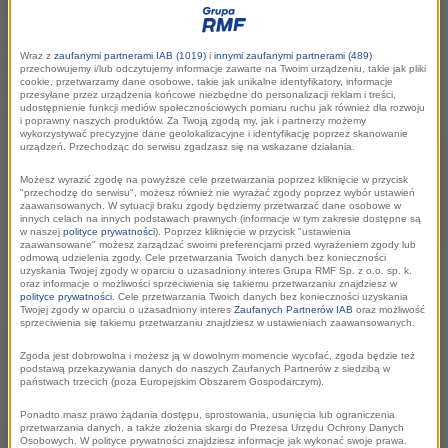
kraju i koncertach najpopularniejszych
artystów, m.in. sanah, Eda Sheerana,
Wraz z
zaufanymi partnerami IAB (1019)
i
innymi zaufanymi partnerami (489)
Lenny’ego Kravitza czy Justina Timberlake’a.
przechowujemy i/lub odczytujemy informacje zawarte na Twoim urządzeniu, takie jak pliki
cookie, przetwarzamy dane osobowe, takie jak unikalne identyfikatory, informacje
Będzie też zabawa SMS-owa w nowej
przesyłane przez urządzenia końcowe niezbędne do personalizacji reklam i treści,
udostępnienie funkcji mediów społecznościowych pomiaru ruchu jak również dla rozwoju
odsłonie.
i poprawny naszych produktów. Za Twoją zgodą my, jak i partnerzy możemy
wykorzystywać precyzyjne dane geolokalizacyjne i identyfikację poprzez skanowanie
urządzeń. Przechodząc do serwisu zgadzasz się na wskazane działania.
Możesz wyrazić zgodę na powyższe cele przetwarzania poprzez kliknięcie w przycisk
"przechodzę do serwisu", możesz również nie wyrażać zgody poprzez wybór ustawień
zaawansowanych. W sytuacji braku zgody będziemy przetwarzać dane osobowe w
innych celach na innych podstawach prawnych (informacje w tym zakresie dostępne są
w naszej
polityce prywatności
). Poprzez kliknięcie w przycisk "ustawienia
zaawansowane" możesz zarządzać swoimi preferencjami przed wyrażeniem zgody lub
odmową udzielenia zgody. Cele przetwarzania Twoich danych bez konieczności
uzyskania Twojej zgody w oparciu o uzasadniony interes Grupa RMF Sp. z o.o. sp. k.
oraz informacje o możliwości sprzeciwienia się takiemu przetwarzaniu znajdziesz w
polityce prywatności
. Cele przetwarzania Twoich danych bez konieczności uzyskania
Twojej zgody w oparciu o uzasadniony interes
Zaufanych Partnerów IAB
oraz możliwość
sprzeciwienia się takiemu przetwarzaniu znajdziesz w ustawieniach zaawansowanych.
Fajne Lato RMF
Zgoda jest dobrowolna i możesz ją w dowolnym momencie wycofać, zgoda będzie też
podstawą przekazywania danych do naszych Zaufanych Partnerów z siedzibą w
państwach trzecich (poza Europejskim Obszarem Gospodarczym).
Ponadto masz prawo żądania dostępu, sprostowania, usunięcia lub ograniczenia
przetwarzania danych, a także złożenia skargi do Prezesa Urzędu Ochrony Danych
Pod hasłem
#FajneLatoRMF z sanah
rozgłośnia
Osobowych. W polityce prywatności znajdziesz informacje jak wykonać swoje prawa.