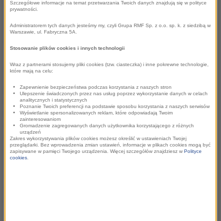
Szczegółowe informacje na temat przetwarzania Twoich danych znajdują się w polityce
towarzyszyć będzie jednej z najpopularniejszych polskich
prywatności.
artystek podczas jej wakacyjnej trasy. sanah zagra aż 10
Administratorem tych danych jesteśmy my, czyli Grupa RMF Sp. z o.o. sp. k. z siedzibą w
letnich koncertów m.in. w Warszawie, Białymstoku i
Warszawie, ul. Fabryczna 5A.
Koszalinie, gdzie na słuchaczy czekać będzie mnóstwo
Stosowanie plików cookies i innych technologii
atrakcji m.in. w turystycznych miejscowościach okolicy i na
Wraz z partnerami stosujemy pliki cookies (tzw. ciasteczka) i inne pokrewne technologie,
plażach.
które mają na celu:
Już od początku wakacji
RMF FM towarzyszyć będzie
Zapewnienie bezpieczeństwa podczas korzystania z naszych stron
Ulepszenie świadczonych przez nas usług poprzez wykorzystanie danych w celach
także uczestnikom festiwalu Santander Letnie
analitycznych i statystycznych
Poznanie Twoich preferencji na podstawie sposobu korzystania z naszych serwisów
Brzmienia
, który odbędzie się w Krakowie, Wrocławiu,
Wyświetlanie spersonalizowanych reklam, które odpowiadają Twoim
zainteresowaniom
Katowicach, Warszawie, Łodzi i Poznaniu, a zagrają m.in.
Gromadzenie zagregowanych danych użytkownika korzystającego z różnych
urządzeń
MROZU, Daria Zawiałow, Vito Bambino, Zalewski, Artur
Zakres wykorzystywania plików cookies możesz określić w ustawieniach Twojej
przeglądarki. Bez wprowadzenia zmian ustawień, informacje w plikach cookies mogą być
Rojek, Nosowska, Kacperczyk czy Kaśka Sochacka. Na
zapisywane w pamięci Twojego urządzenia. Więcej szczegółów znajdziesz w
Polityce
cookies
.
wszystkie koncerty we wszystkich miastach RMF FM będzie
rozdawało bilety w konkursach na antenie, a dodatkowo w
Krakowie i Warszawie stacja zorganizuje imprezy-rozgrzewki
przed koncertami, podczas których można będzie spotkać
m.in. dziennikarzy stacji oraz wziąć udział w castingach do