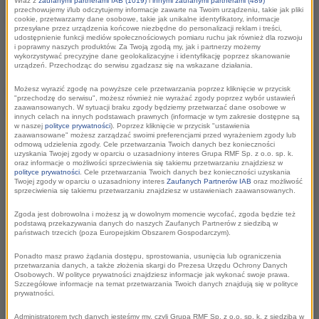
Wraz z
zaufanymi partnerami IAB (1019)
i
innymi zaufanymi partnerami (489)
przechowujemy i/lub odczytujemy informacje zawarte na Twoim urządzeniu, takie jak pliki
poprowadzi poranną audycję z biura,
cookie, przetwarzamy dane osobowe, takie jak unikalne identyfikatory, informacje
przesyłane przez urządzenia końcowe niezbędne do personalizacji reklam i treści,
warsztatu albo ze szkoły na zaproszenie
udostępnienie funkcji mediów społecznościowych pomiaru ruchu jak również dla rozwoju
i poprawny naszych produktów. Za Twoją zgodą my, jak i partnerzy możemy
słuchaczy! A od piątku 6 września Ola Filipek i
wykorzystywać precyzyjne dane geolokalizacyjne i identyfikację poprzez skanowanie
urządzeń. Przechodząc do serwisu zgadzasz się na wskazane działania.
Mateusz Opyrchał z „Lepszej połowy dnia”
będą sprawdzać, jak słuchacze odpoczywają
Możesz wyrazić zgodę na powyższe cele przetwarzania poprzez kliknięcie w przycisk
"przechodzę do serwisu", możesz również nie wyrażać zgody poprzez wybór ustawień
po pierwszym powakacyjnym tygodniu pracy.
zaawansowanych. W sytuacji braku zgody będziemy przetwarzać dane osobowe w
innych celach na innych podstawach prawnych (informacje w tym zakresie dostępne są
w naszej
polityce prywatności
). Poprzez kliknięcie w przycisk "ustawienia
zaawansowane" możesz zarządzać swoimi preferencjami przed wyrażeniem zgody lub
odmową udzielenia zgody. Cele przetwarzania Twoich danych bez konieczności
uzyskania Twojej zgody w oparciu o uzasadniony interes Grupa RMF Sp. z o.o. sp. k.
oraz informacje o możliwości sprzeciwienia się takiemu przetwarzaniu znajdziesz w
polityce prywatności
. Cele przetwarzania Twoich danych bez konieczności uzyskania
Twojej zgody w oparciu o uzasadniony interes
Zaufanych Partnerów IAB
oraz możliwość
sprzeciwienia się takiemu przetwarzaniu znajdziesz w ustawieniach zaawansowanych.
Zgoda jest dobrowolna i możesz ją w dowolnym momencie wycofać, zgoda będzie też
podstawą przekazywania danych do naszych Zaufanych Partnerów z siedzibą w
państwach trzecich (poza Europejskim Obszarem Gospodarczym).
Ponadto masz prawo żądania dostępu, sprostowania, usunięcia lub ograniczenia
Żółty Kamper RMF
przetwarzania danych, a także złożenia skargi do Prezesa Urzędu Ochrony Danych
Osobowych. W polityce prywatności znajdziesz informacje jak wykonać swoje prawa.
Szczegółowe informacje na temat przetwarzania Twoich danych znajdują się w polityce
FM
prywatności.
Administratorem tych danych jesteśmy my, czyli Grupa RMF Sp. z o.o. sp. k. z siedzibą w