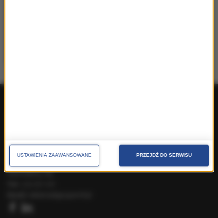
Communication Manager
38 Content Communication |
monika.langner@38pr.pl
Produkty ogólnopolskie
Produkty lokalne
O nas
Pakiety handlowe
Dla prasy
Kontakt
Cenniki
Speak Up
USTAWIENIA ZAAWANSOWANE
PRZEJDŹ DO SERWISU
Reklama polityczna
Skontaktuj się
Tel.:
222 031 031
Email:
reklama@gruparmf.pl