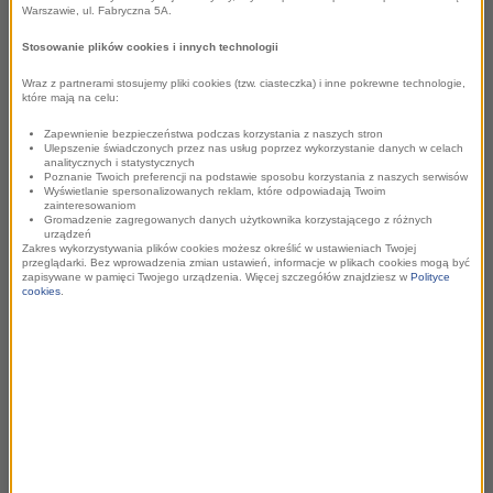
Warszawie, ul. Fabryczna 5A.
Relacje z kolejnej trasy Fajnego Żółtego Kampera można
będzie śledzić od poniedziałku od niedzieli na antenie
Stosowanie plików cookies i innych technologii
RMF FM, specjalnej kamperowej stronie i w mediach
Wraz z partnerami stosujemy pliki cookies (tzw. ciasteczka) i inne pokrewne technologie,
które mają na celu:
społecznościowych!
Zapewnienie bezpieczeństwa podczas korzystania z naszych stron
Ulepszenie świadczonych przez nas usług poprzez wykorzystanie danych w celach
analitycznych i statystycznych
Poznanie Twoich preferencji na podstawie sposobu korzystania z naszych serwisów
Wyświetlanie spersonalizowanych reklam, które odpowiadają Twoim
zainteresowaniom
Gromadzenie zagregowanych danych użytkownika korzystającego z różnych
urządzeń
Zakres wykorzystywania plików cookies możesz określić w ustawieniach Twojej
przeglądarki. Bez wprowadzenia zmian ustawień, informacje w plikach cookies mogą być
zapisywane w pamięci Twojego urządzenia. Więcej szczegółów znajdziesz w
Polityce
cookies
.