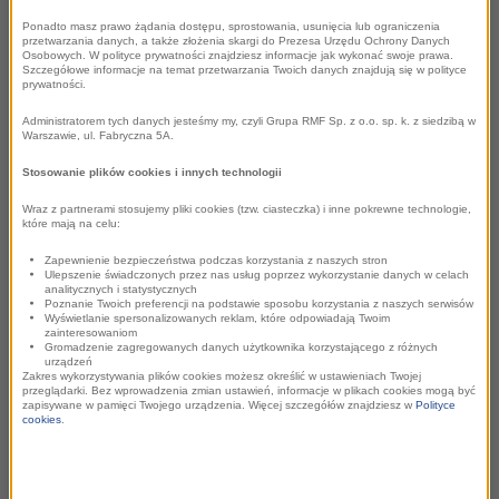
audioXi to sieć reklamy digital audio (radia internetowe,
podcasty, lokalne i ogólnopolskie stacje radiowe
Ponadto masz prawo żądania dostępu, sprostowania, usunięcia lub ograniczenia
przetwarzania danych, a także złożenia skargi do Prezesa Urzędu Ochrony Danych
udostępniające swój sygnał w internecie), która łączy
Osobowych. W polityce prywatności znajdziesz informacje jak wykonać swoje prawa.
Szczegółowe informacje na temat przetwarzania Twoich danych znajdują się w polityce
reklamodawców z odbiorcami treści audio. Na polskim
prywatności.
rynku zadebiutowała w sierpniu 2023 roku i od tego
Administratorem tych danych jesteśmy my, czyli Grupa RMF Sp. z o.o. sp. k. z siedzibą w
Warszawie, ul. Fabryczna 5A.
czasu systematycznie powiększa grono partnerów
zrzeszonych w sieci.
Stosowanie plików cookies i innych technologii
Wraz z partnerami stosujemy pliki cookies (tzw. ciasteczka) i inne pokrewne technologie,
-
Tym, co wyróżnia nas na tle konkurencji jest z pewnością
które mają na celu:
podejście do zakupu reklamy dźwiękowej w internecie –
Zapewnienie bezpieczeństwa podczas korzystania z naszych stron
audioXi oferuje dostęp do potencjalnych klientów o
Ulepszenie świadczonych przez nas usług poprzez wykorzystanie danych w celach
analitycznych i statystycznych
konkretnych, zdefiniowanych przez reklamodawcę
Poznanie Twoich preferencji na podstawie sposobu korzystania z naszych serwisów
Wyświetlanie spersonalizowanych reklam, które odpowiadają Twoim
cechach, a nie samą obecność na stronach czy kanałach
zainteresowaniom
Gromadzenie zagregowanych danych użytkownika korzystającego z różnych
radiowych online. Co więcej, nie opieramy się tylko na
urządzeń
Zakres wykorzystywania plików cookies możesz określić w ustawieniach Twojej
jednym brandzie, tylko korzystamy z możliwości całej sieci
przeglądarki. Bez wprowadzenia zmian ustawień, informacje w plikach cookies mogą być
zapisywane w pamięci Twojego urządzenia. Więcej szczegółów znajdziesz w
Polityce
po to, by jak najlepiej skupić się na użytkowniku. To system
cookies
.
decyduje, gdzie pojawi się kampania, w zależności od
specyfiki i potrzeb kampanii, opierając się na danych
demograficznych, geograficznych, a także behawioralnych,