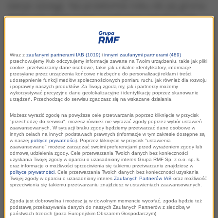
swoje zasięgi. Na przełomie roku do jej grona
dołączyły dwie nowe rozgłośnie lokalne. Jak
działa nowoczesna platforma i jakie korzyści
niesie dla rozgłośni?
Wraz z
zaufanymi partnerami IAB (1019)
i
innymi zaufanymi partnerami (489)
przechowujemy i/lub odczytujemy informacje zawarte na Twoim urządzeniu, takie jak pliki
cookie, przetwarzamy dane osobowe, takie jak unikalne identyfikatory, informacje
przesyłane przez urządzenia końcowe niezbędne do personalizacji reklam i treści,
udostępnienie funkcji mediów społecznościowych pomiaru ruchu jak również dla rozwoju
i poprawny naszych produktów. Za Twoją zgodą my, jak i partnerzy możemy
wykorzystywać precyzyjne dane geolokalizacyjne i identyfikację poprzez skanowanie
urządzeń. Przechodząc do serwisu zgadzasz się na wskazane działania.
Możesz wyrazić zgodę na powyższe cele przetwarzania poprzez kliknięcie w przycisk
"przechodzę do serwisu", możesz również nie wyrażać zgody poprzez wybór ustawień
zaawansowanych. W sytuacji braku zgody będziemy przetwarzać dane osobowe w
innych celach na innych podstawach prawnych (informacje w tym zakresie dostępne są
w naszej
polityce prywatności
). Poprzez kliknięcie w przycisk "ustawienia
Sieć reklamowa
zaawansowane" możesz zarządzać swoimi preferencjami przed wyrażeniem zgody lub
odmową udzielenia zgody. Cele przetwarzania Twoich danych bez konieczności
uzyskania Twojej zgody w oparciu o uzasadniony interes Grupa RMF Sp. z o.o. sp. k.
oraz informacje o możliwości sprzeciwienia się takiemu przetwarzaniu znajdziesz w
audioXi
polityce prywatności
. Cele przetwarzania Twoich danych bez konieczności uzyskania
Twojej zgody w oparciu o uzasadniony interes
Zaufanych Partnerów IAB
oraz możliwość
sprzeciwienia się takiemu przetwarzaniu znajdziesz w ustawieniach zaawansowanych.
Zgoda jest dobrowolna i możesz ją w dowolnym momencie wycofać, zgoda będzie też
podstawą przekazywania danych do naszych Zaufanych Partnerów z siedzibą w
państwach trzecich (poza Europejskim Obszarem Gospodarczym).