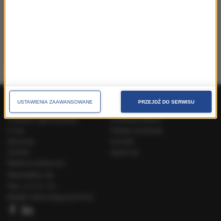
Communication Manager
38 Content Communication |
monika.langner@38pr.pl
USTAWIENIA ZAAWANSOWANE
PRZEJDŹ DO SERWISU
Produkty ogólnopolskie
Produkty lokalne
O nas
Pakiety handlowe
Dla prasy
Kontakt
Cenniki
Speak Up
Reklama polityczna
Skontaktuj się
Tel.:
222 031 031
Email:
reklama@gruparmf.pl