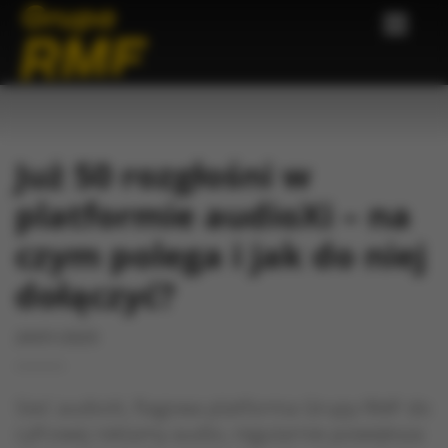
Już 50 rozgłośni w
platformie audioXi – na
czym polega i jak do niej
dołączyć?
24/01/2025
Sieć audioXi, flagowa platforma Grupy RMF do
cyfrowej reklamy audio, regularnie powiększa