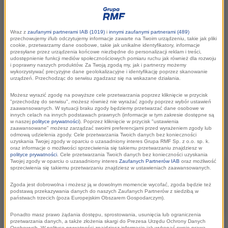
25/02/2026
Wraz z
zaufanymi partnerami IAB (1019)
i
innymi zaufanymi partnerami (489)
Podczas uroczystej gali Krakowskie Biuro
przechowujemy i/lub odczytujemy informacje zawarte na Twoim urządzeniu, takie jak pliki
cookie, przetwarzamy dane osobowe, takie jak unikalne identyfikatory, informacje
Festiwalowe uhonorowało osoby i instytucje,
przesyłane przez urządzenia końcowe niezbędne do personalizacji reklam i treści,
udostępnienie funkcji mediów społecznościowych pomiaru ruchu jak również dla rozwoju
które w minionym roku najmocniej
i poprawny naszych produktów. Za Twoją zgodą my, jak i partnerzy możemy
wykorzystywać precyzyjne dane geolokalizacyjne i identyfikację poprzez skanowanie
angażowały się w budowanie krakowskiego
urządzeń. Przechodząc do serwisu zgadzasz się na wskazane działania.
ekosystemu kultury. W gronie tegorocznych
Możesz wyrazić zgodę na powyższe cele przetwarzania poprzez kliknięcie w przycisk
"przechodzę do serwisu", możesz również nie wyrażać zgody poprzez wybór ustawień
laureatów znalazło się dwoje dziennikarzy
zaawansowanych. W sytuacji braku zgody będziemy przetwarzać dane osobowe w
innych celach na innych podstawach prawnych (informacje w tym zakresie dostępne są
radia RMF Classic: Magda Wojewoda-Mleczko
w naszej
polityce prywatności
). Poprzez kliknięcie w przycisk "ustawienia
zaawansowane" możesz zarządzać swoimi preferencjami przed wyrażeniem zgody lub
– szefowa muzyczna stacji oraz Łukasz
odmową udzielenia zgody. Cele przetwarzania Twoich danych bez konieczności
uzyskania Twojej zgody w oparciu o uzasadniony interes Grupa RMF Sp. z o.o. sp. k.
Wojtusik.
oraz informacje o możliwości sprzeciwienia się takiemu przetwarzaniu znajdziesz w
polityce prywatności
. Cele przetwarzania Twoich danych bez konieczności uzyskania
Twojej zgody w oparciu o uzasadniony interes
Zaufanych Partnerów IAB
oraz możliwość
sprzeciwienia się takiemu przetwarzaniu znajdziesz w ustawieniach zaawansowanych.
Zgoda jest dobrowolna i możesz ją w dowolnym momencie wycofać, zgoda będzie też
podstawą przekazywania danych do naszych Zaufanych Partnerów z siedzibą w
państwach trzecich (poza Europejskim Obszarem Gospodarczym).
Ponadto masz prawo żądania dostępu, sprostowania, usunięcia lub ograniczenia
przetwarzania danych, a także złożenia skargi do Prezesa Urzędu Ochrony Danych
Osobowych. W polityce prywatności znajdziesz informacje jak wykonać swoje prawa.