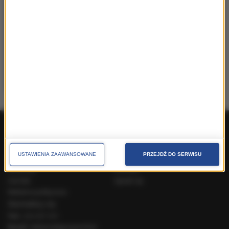
Monika Langner
PR &
Communication Manager
38 Content Communication |
monika.langner@38pr.pl
Produkty ogólnopolskie
Produkty lokalne
USTAWIENIA ZAAWANSOWANE
PRZEJDŹ DO SERWISU
O nas
Pakiety handlowe
Dla prasy
Kontakt
Cenniki
Speak Up
Reklama polityczna
Skontaktuj się
Tel.:
222 031 031
Email:
reklama@gruparmf.pl