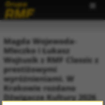
Magda Wojewoda-
Mleczko i Łukasz
Wojtusik z RMF Classic z
prestiżowymi
wyróżnieniami. W
Krakowie rozdano
Dźwigacze Kultury 2026