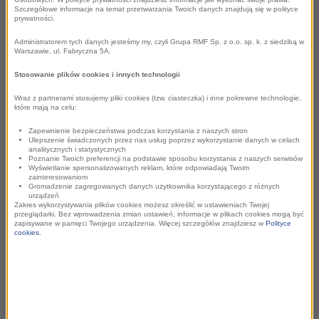
Szczegółowe informacje na temat przetwarzania Twoich danych znajdują się w polityce
prywatności.
W Krakowie rozdano
Administratorem tych danych jesteśmy my, czyli Grupa RMF Sp. z o.o. sp. k. z siedzibą w
Warszawie, ul. Fabryczna 5A.
Dźwigacze Kultyry
Stosowanie plików cookies i innych technologii
2026 - laureaci z RMF
Wraz z partnerami stosujemy pliki cookies (tzw. ciasteczka) i inne pokrewne technologie,
które mają na celu:
CLASSIC
Zapewnienie bezpieczeństwa podczas korzystania z naszych stron
Ulepszenie świadczonych przez nas usług poprzez wykorzystanie danych w celach
analitycznych i statystycznych
Poznanie Twoich preferencji na podstawie sposobu korzystania z naszych serwisów
Szczególne wyróżnienie trafiło do
Magdy Wojewody-
Wyświetlanie spersonalizowanych reklam, które odpowiadają Twoim
zainteresowaniom
Mleczko
, która otrzymała
Złotego Dźwigacza Kultury
Gromadzenie zagregowanych danych użytkownika korzystającego z różnych
urządzeń
2026
. To honorowy tytuł przyznawany osobom, których
Zakres wykorzystywania plików cookies możesz określić w ustawieniach Twojej
przeglądarki. Bez wprowadzenia zmian ustawień, informacje w plikach cookies mogą być
osobiste zaangażowanie i działania na rzecz rozwoju
zapisywane w pamięci Twojego urządzenia. Więcej szczegółów znajdziesz w
Polityce
cookies
.
kultury w mieście miały w ostatnich miesiącach
kluczowe znaczenie.
–
Złoty Dźwigacz to dla mnie coś więcej niż tylko statuetka
– to dowód, że nasza krakowska „sieć” powiązań, o której