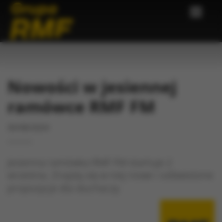
Nowości w jesiennej
ramówce RMF FM
30/08/2024
Jesienna ramówka RMF FM startuje 2
września. Znajdą się w niej nowe i odświeżone
propozycje dla słuchaczy.