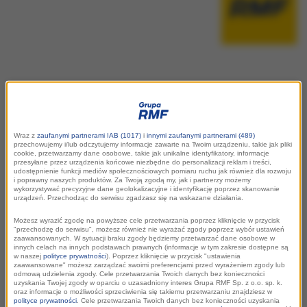
Ramówka RMF FM
Wraz z
zaufanymi partnerami IAB (1017)
i
innymi zaufanymi partnerami (489)
przechowujemy i/lub odczytujemy informacje zawarte na Twoim urządzeniu, takie jak pliki
cookie, przetwarzamy dane osobowe, takie jak unikalne identyfikatory, informacje
przesyłane przez urządzenia końcowe niezbędne do personalizacji reklam i treści,
Popoktagon
, nadawany w piątki, 20:00 – 24:00
udostępnienie funkcji mediów społecznościowych pomiaru ruchu jak również dla rozwoju
i poprawny naszych produktów. Za Twoją zgodą my, jak i partnerzy możemy
wykorzystywać precyzyjne dane geolokalizacyjne i identyfikację poprzez skanowanie
urządzeń. Przechodząc do serwisu zgadzasz się na wskazane działania.
Prawdziwa muzyczna bitwa! Marcin Jędrych i Maciej
Jędruch w „Popoktagon” zderzają najnowsze hity z
Możesz wyrazić zgodę na powyższe cele przetwarzania poprzez kliknięcie w przycisk
"przechodzę do serwisu", możesz również nie wyrażać zgody poprzez wybór ustawień
evergreenami, które od lat nucą wszyscy. Kto z tych
zaawansowanych. W sytuacji braku zgody będziemy przetwarzać dane osobowe w
innych celach na innych podstawach prawnych (informacje w tym zakresie dostępne są
starć wyjdzie zwycięsko? O tym zdecyduja słuchacze.
w naszej
polityce prywatności
). Poprzez kliknięcie w przycisk "ustawienia
zaawansowane" możesz zarządzać swoimi preferencjami przed wyrażeniem zgody lub
odmową udzielenia zgody. Cele przetwarzania Twoich danych bez konieczności
uzyskania Twojej zgody w oparciu o uzasadniony interes Grupa RMF Sp. z o.o. sp. k.
OK! Boomer
, który można już było usłyszeć na antenie
oraz informacje o możliwości sprzeciwienia się takiemu przetwarzaniu znajdziesz w
polityce prywatności
. Cele przetwarzania Twoich danych bez konieczności uzyskania