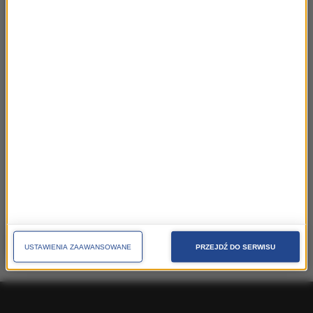
Karolina Czepkiewicz
Senior PR & Communication
Consultant
38 Content Communication |
karolina.czepkiewicz@38pr.pl
Monika Langner
PR &
Communication Manager
38 Content Communication |
monika.langner@38pr.pl
USTAWIENIA ZAAWANSOWANE
PRZEJDŹ DO SERWISU