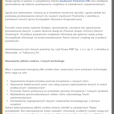
w wakacje. Audycja znajdzie swoje stałe miejsce w
Twojej zgody w oparciu o uzasadniony interes
Zaufanych Partnerów IAB
oraz możliwość
sprzeciwienia się takiemu przetwarzaniu znajdziesz w ustawieniach zaawansowanych.
ramówce w soboty, 14:00 – 16:00. Paulina Sawicka i
Paweł Jawor podążą w niej tropem wspomnień z lat 90.
Zgoda jest dobrowolna i możesz ją w dowolnym momencie wycofać, zgoda będzie też
podstawą przekazywania danych do naszych Zaufanych Partnerów z siedzibą w
i przełomu wieku, a słuchacze wrócą do czasów
państwach trzecich (poza Europejskim Obszarem Gospodarczym).
karteczek zbieranych w segregatorach, zeszytów „złote
Ponadto masz prawo żądania dostępu, sprostowania, usunięcia lub ograniczenia
przetwarzania danych, a także złożenia skargi do Prezesa Urzędu Ochrony Danych
myśli”, GG, piosenek Just 5 i programu „Od przedszkola
Osobowych. W polityce prywatności znajdziesz informacje jak wykonać swoje prawa.
do Opola”
Szczegółowe informacje na temat przetwarzania Twoich danych znajdują się w polityce
prywatności.
Administratorem tych danych jesteśmy my, czyli Grupa RMF Sp. z o.o. sp. k. z siedzibą w
Projekt XD
pozostaje na antenie w soboty, 19:00 –
Warszawie, ul. Fabryczna 5A.
24:00, a w nim zwariowane akcje, wkrętki z gwiazdami,
Stosowanie plików cookies i innych technologii
imprezowa muzyka, przegląd TikToków i buszowanie po
show-biznesie. Maciek Rybak zadba o to, żeby słuchacze
Wraz z partnerami stosujemy pliki cookies (tzw. ciasteczka) i inne pokrewne technologie,
które mają na celu:
nie nudzili się w sobotnie wieczory.
Zapewnienie bezpieczeństwa podczas korzystania z naszych stron
Ulepszenie świadczonych przez nas usług poprzez wykorzystanie danych w celach
analitycznych i statystycznych
Ponadto na antenie pozostają:
Poznanie Twoich preferencji na podstawie sposobu korzystania z naszych serwisów
Wyświetlanie spersonalizowanych reklam, które odpowiadają Twoim
zainteresowaniom
Gromadzenie zagregowanych danych użytkownika korzystającego z różnych
Wstawaj, szkoda dnia
od poniedziałku do piątku, 5:30
urządzeń
– 9:00
Zakres wykorzystywania plików cookies możesz określić w ustawieniach Twojej
przeglądarki. Bez wprowadzenia zmian ustawień, informacje w plikach cookies mogą być