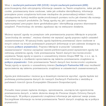
Wraz z
zaufanymi partnerami IAB (1019)
i
innymi zaufanymi partnerami (489)
Do ramówki Radia RMF24 dołącza „Polska
przechowujemy i/lub odczytujemy informacje zawarte na Twoim urządzeniu, takie jak pliki
cookie, przetwarzamy dane osobowe, takie jak unikalne identyfikatory, informacje
polityka”. Nowy autorski program
przesyłane przez urządzenia końcowe niezbędne do personalizacji reklam i treści,
udostępnienie funkcji mediów społecznościowych pomiaru ruchu jak również dla rozwoju
publicystyczny poprowadzi dr hab. Barbara
i poprawny naszych produktów. Za Twoją zgodą my, jak i partnerzy możemy
wykorzystywać precyzyjne dane geolokalizacyjne i identyfikację poprzez skanowanie
Brodzińska-Mirowska, politolożka z
urządzeń. Przechodząc do serwisu zgadzasz się na wskazane działania.
Uniwersytetu Mikołaja Kopernika w Toruniu,
Możesz wyrazić zgodę na powyższe cele przetwarzania poprzez kliknięcie w przycisk
"przechodzę do serwisu", możesz również nie wyrażać zgody poprzez wybór ustawień
komentatorka życia publicznego i ekspertka w
zaawansowanych. W sytuacji braku zgody będziemy przetwarzać dane osobowe w
innych celach na innych podstawach prawnych (informacje w tym zakresie dostępne są
zakresie komunikacji politycznej. W audycji,
w naszej
polityce prywatności
). Poprzez kliknięcie w przycisk "ustawienia
zaawansowane" możesz zarządzać swoimi preferencjami przed wyrażeniem zgody lub
razem z zaproszonymi gośćmi, będzie
odmową udzielenia zgody. Cele przetwarzania Twoich danych bez konieczności
uzyskania Twojej zgody w oparciu o uzasadniony interes Grupa RMF Sp. z o.o. sp. k.
analizować bieżące wydarzenia na polskiej
oraz informacje o możliwości sprzeciwienia się takiemu przetwarzaniu znajdziesz w
polityce prywatności
. Cele przetwarzania Twoich danych bez konieczności uzyskania
scenie politycznej oraz ich znaczenie dla życia
Twojej zgody w oparciu o uzasadniony interes
Zaufanych Partnerów IAB
oraz możliwość
sprzeciwienia się takiemu przetwarzaniu znajdziesz w ustawieniach zaawansowanych.
publicznego.
Zgoda jest dobrowolna i możesz ją w dowolnym momencie wycofać, zgoda będzie też
podstawą przekazywania danych do naszych Zaufanych Partnerów z siedzibą w
państwach trzecich (poza Europejskim Obszarem Gospodarczym).
Ponadto masz prawo żądania dostępu, sprostowania, usunięcia lub ograniczenia
przetwarzania danych, a także złożenia skargi do Prezesa Urzędu Ochrony Danych
Osobowych. W polityce prywatności znajdziesz informacje jak wykonać swoje prawa.
Szczegółowe informacje na temat przetwarzania Twoich danych znajdują się w polityce
prywatności.