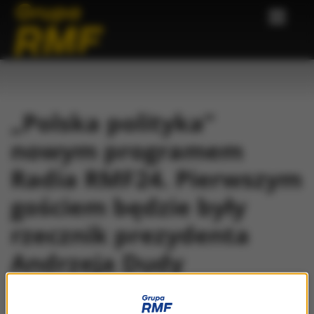
„Polska polityka”
nowym programem
Radia RMF24. Pierwszym
gościem będzie były
rzecznik prezydenta
Andrzeja Dudy
11/05/2026