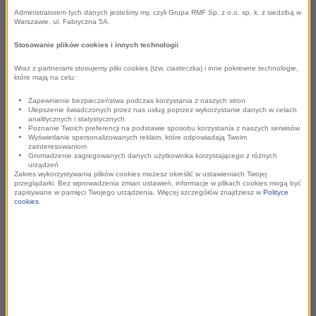
Administratorem tych danych jesteśmy my, czyli Grupa RMF Sp. z o.o. sp. k. z siedzibą w
Warszawie, ul. Fabryczna 5A.
"Polska polityka"
Stosowanie plików cookies i innych technologii
Wraz z partnerami stosujemy pliki cookies (tzw. ciasteczka) i inne pokrewne technologie,
nowym programem
które mają na celu:
Zapewnienie bezpieczeństwa podczas korzystania z naszych stron
Radia RMF24
Ulepszenie świadczonych przez nas usług poprzez wykorzystanie danych w celach
analitycznych i statystycznych
Poznanie Twoich preferencji na podstawie sposobu korzystania z naszych serwisów
Wyświetlanie spersonalizowanych reklam, które odpowiadają Twoim
zainteresowaniom
Gromadzenie zagregowanych danych użytkownika korzystającego z różnych
urządzeń
Zakres wykorzystywania plików cookies możesz określić w ustawieniach Twojej
„Polska polityka”
będzie emitowana w
każdy wtorek
przeglądarki. Bez wprowadzenia zmian ustawień, informacje w plikach cookies mogą być
zapisywane w pamięci Twojego urządzenia. Więcej szczegółów znajdziesz w
Polityce
w godz. 16.00–18.00
. W programie Brodzińska-
cookies
.
Mirowska będzie komentować i analizować
najważniejsze wydarzenia na krajowej scenie politycznej
– decyzje polityczne, działania partii i liderów, kampanie
wyborcze, nastroje społeczne oraz wpływ polityki na
codzienne życie.