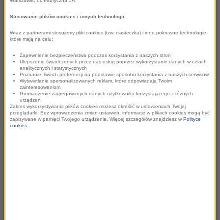
Warszawie, ul. Fabryczna 5A.
coś się kończy, coś się zaczyna. Bardzo dziękujemy
Robertowi za 8 lat współpracy z największą stacją radiową
Stosowanie plików cookies i innych technologii
w Polsce
” - oświadczył prezes zarządu Grupy RMF
Wraz z partnerami stosujemy pliki cookies (tzw. ciasteczka) i inne pokrewne technologie,
Tomasz Ramza.
które mają na celu:
Zapewnienie bezpieczeństwa podczas korzystania z naszych stron
Od stycznia 2025r. Roberta Mazurka zastąpi w
Ulepszenie świadczonych przez nas usług poprzez wykorzystanie danych w celach
analitycznych i statystycznych
porannych rozmowach o 8-ej znany z anteny RMF FM
Poznanie Twoich preferencji na podstawie sposobu korzystania z naszych serwisów
Wyświetlanie spersonalizowanych reklam, które odpowiadają Twoim
Tomasz Terlikowski, ceniony publicysta, felietonista i
zainteresowaniom
Gromadzenie zagregowanych danych użytkownika korzystającego z różnych
autor wielu książek.
urządzeń
Zakres wykorzystywania plików cookies możesz określić w ustawieniach Twojej
przeglądarki. Bez wprowadzenia zmian ustawień, informacje w plikach cookies mogą być
zapisywane w pamięci Twojego urządzenia. Więcej szczegółów znajdziesz w
Polityce
Tomasz Terlikowski współpracuje z RMF-em od
cookies
.
września 2021 roku. Zaczynał od prowadzenia
popołudniowych rozmów na antenie radia. Po roku
został także prowadzącym codzienne pasmo w
internetowym radiu RMF 24. Gdzie od września 2024
jest również gospodarzem codziennej rozmowy o 7.00.
„
Tomasz Terlikowski to dziennikarz z wielkim dorobkiem i