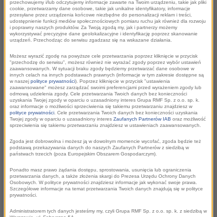
roku. Przez osiem lat publicysta
przechowujemy i/lub odczytujemy informacje zawarte na Twoim urządzeniu, takie jak pliki
cookie, przetwarzamy dane osobowe, takie jak unikalne identyfikatory, informacje
przeprowadził w stacji ponad 2000 wywiadów.
przesyłane przez urządzenia końcowe niezbędne do personalizacji reklam i treści,
udostępnienie funkcji mediów społecznościowych pomiaru ruchu jak również dla rozwoju
Słuchacze cenili go za dociekliwość,
i poprawny naszych produktów. Za Twoją zgodą my, jak i partnerzy możemy
wykorzystywać precyzyjne dane geolokalizacyjne i identyfikację poprzez skanowanie
wyrazistość i dowcip.
urządzeń. Przechodząc do serwisu zgadzasz się na wskazane działania.
Możesz wyrazić zgodę na powyższe cele przetwarzania poprzez kliknięcie w przycisk
"przechodzę do serwisu", możesz również nie wyrażać zgody poprzez wybór ustawień
zaawansowanych. W sytuacji braku zgody będziemy przetwarzać dane osobowe w
innych celach na innych podstawach prawnych (informacje w tym zakresie dostępne są
w naszej
polityce prywatności
). Poprzez kliknięcie w przycisk "ustawienia
zaawansowane" możesz zarządzać swoimi preferencjami przed wyrażeniem zgody lub
odmową udzielenia zgody. Cele przetwarzania Twoich danych bez konieczności
uzyskania Twojej zgody w oparciu o uzasadniony interes Grupa RMF Sp. z o.o. sp. k.
oraz informacje o możliwości sprzeciwienia się takiemu przetwarzaniu znajdziesz w
polityce prywatności
. Cele przetwarzania Twoich danych bez konieczności uzyskania
Twojej zgody w oparciu o uzasadniony interes
Zaufanych Partnerów IAB
oraz możliwość
sprzeciwienia się takiemu przetwarzaniu znajdziesz w ustawieniach zaawansowanych.
Zgoda jest dobrowolna i możesz ją w dowolnym momencie wycofać, zgoda będzie też
Ramówka RMF FM
podstawą przekazywania danych do naszych Zaufanych Partnerów z siedzibą w
państwach trzecich (poza Europejskim Obszarem Gospodarczym).
Ponadto masz prawo żądania dostępu, sprostowania, usunięcia lub ograniczenia
przetwarzania danych, a także złożenia skargi do Prezesa Urzędu Ochrony Danych
Osobowych. W polityce prywatności znajdziesz informacje jak wykonać swoje prawa.
Szczegółowe informacje na temat przetwarzania Twoich danych znajdują się w polityce
„
To była nasza wspólna decyzja, koniec roku to dobry
prywatności.
moment na zakończenie pewnego etapu dla obu stron –
Administratorem tych danych jesteśmy my, czyli Grupa RMF Sp. z o.o. sp. k. z siedzibą w