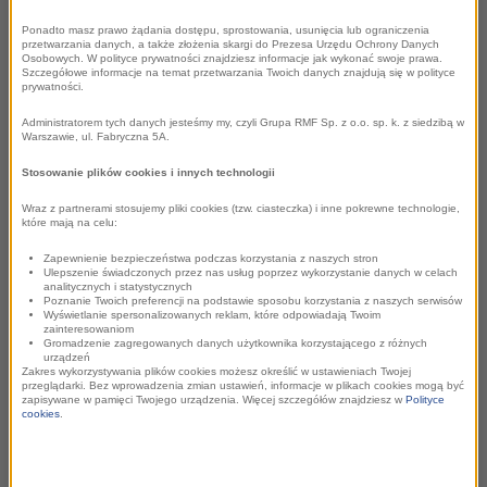
18. edycja Festiwalu
Muzyki Filmowej – z
Ponadto masz prawo żądania dostępu, sprostowania, usunięcia lub ograniczenia
przetwarzania danych, a także złożenia skargi do Prezesa Urzędu Ochrony Danych
Osobowych. W polityce prywatności znajdziesz informacje jak wykonać swoje prawa.
tej okazji na antenie
Szczegółowe informacje na temat przetwarzania Twoich danych znajdują się w polityce
prywatności.
RMF Classic nowości
Administratorem tych danych jesteśmy my, czyli Grupa RMF Sp. z o.o. sp. k. z siedzibą w
Warszawie, ul. Fabryczna 5A.
i nie tylko
Stosowanie plików cookies i innych technologii
Wraz z partnerami stosujemy pliki cookies (tzw. ciasteczka) i inne pokrewne technologie,
które mają na celu:
Zapewnienie bezpieczeństwa podczas korzystania z naszych stron
Ulepszenie świadczonych przez nas usług poprzez wykorzystanie danych w celach
- Kiedy powstawał Festiwal, muzyka filmowa w Polsce
analitycznych i statystycznych
Poznanie Twoich preferencji na podstawie sposobu korzystania z naszych serwisów
wciąż była w sporej niszy. Dzięki FMF i pracy redakcji
Wyświetlanie spersonalizowanych reklam, które odpowiadają Twoim
zainteresowaniom
RMF Classic, ten gatunek zyskał należne mu miejsce w
Gromadzenie zagregowanych danych użytkownika korzystającego z różnych
świadomości melomanów i fanów kina – mówi Paweł
urządzeń
Zakres wykorzystywania plików cookies możesz określić w ustawieniach Twojej
Pawlik, dyrektor programowy RMF Classic.
przeglądarki. Bez wprowadzenia zmian ustawień, informacje w plikach cookies mogą być
zapisywane w pamięci Twojego urządzenia. Więcej szczegółów znajdziesz w
Polityce
cookies
.
W tym roku, na antenie RMF Classic Festiwal rozpoczął
się już w połowie maja. Redakcja przygotowała