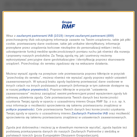
jej rosnącej popularności. To właśnie z
inicjatywy RMF Classic oraz Krakowskiego
Biura Festiwalowego narodził się Festiwal
Muzyki Filmowej (FMF) w Krakowie – dziś jedno
z najważniejszych wydarzeń tego typu w
Wraz z
zaufanymi partnerami IAB (1019)
i
innymi zaufanymi partnerami (489)
przechowujemy i/lub odczytujemy informacje zawarte na Twoim urządzeniu, takie jak pliki
Polsce i Europie. Właśnie trwa jego 18. edycja,
cookie, przetwarzamy dane osobowe, takie jak unikalne identyfikatory, informacje
przesyłane przez urządzenia końcowe niezbędne do personalizacji reklam i treści,
a wydarzeniu towarzyszy sporo dodatkowych
udostępnienie funkcji mediów społecznościowych pomiaru ruchu jak również dla rozwoju
i poprawny naszych produktów. Za Twoją zgodą my, jak i partnerzy możemy
imprez. Są też zmiany w ramówce RMF
wykorzystywać precyzyjne dane geolokalizacyjne i identyfikację poprzez skanowanie
urządzeń. Przechodząc do serwisu zgadzasz się na wskazane działania.
Classic.
Możesz wyrazić zgodę na powyższe cele przetwarzania poprzez kliknięcie w przycisk
"przechodzę do serwisu", możesz również nie wyrażać zgody poprzez wybór ustawień
zaawansowanych. W sytuacji braku zgody będziemy przetwarzać dane osobowe w
innych celach na innych podstawach prawnych (informacje w tym zakresie dostępne są
w naszej
polityce prywatności
). Poprzez kliknięcie w przycisk "ustawienia
zaawansowane" możesz zarządzać swoimi preferencjami przed wyrażeniem zgody lub
odmową udzielenia zgody. Cele przetwarzania Twoich danych bez konieczności
uzyskania Twojej zgody w oparciu o uzasadniony interes Grupa RMF Sp. z o.o. sp. k.
oraz informacje o możliwości sprzeciwienia się takiemu przetwarzaniu znajdziesz w
polityce prywatności
. Cele przetwarzania Twoich danych bez konieczności uzyskania
Twojej zgody w oparciu o uzasadniony interes
Zaufanych Partnerów IAB
oraz możliwość
sprzeciwienia się takiemu przetwarzaniu znajdziesz w ustawieniach zaawansowanych.
Zgoda jest dobrowolna i możesz ją w dowolnym momencie wycofać, zgoda będzie też
podstawą przekazywania danych do naszych Zaufanych Partnerów z siedzibą w
państwach trzecich (poza Europejskim Obszarem Gospodarczym).