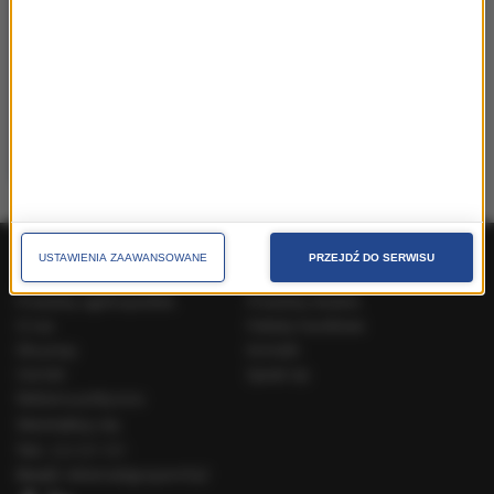
Monika Langner
PR &
Communication Manager
38 Content Communication |
monika.langner@38pr.pl
USTAWIENIA ZAAWANSOWANE
PRZEJDŹ DO SERWISU
Produkty ogólnopolskie
Produkty lokalne
O nas
Pakiety handlowe
Dla prasy
Kontakt
Cenniki
Speak Up
Reklama polityczna
Skontaktuj się
Tel.:
222 031 031
Email:
reklama@gruparmf.pl