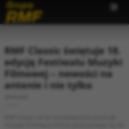
RMF Classic świętuje 18.
edycję Festiwalu Muzyki
Filmowej – nowości na
antenie i nie tylko
28/05/2025
RMF Classic od lat konsekwentnie promuje
muzykę filmową w Polsce, przyczyniając się do