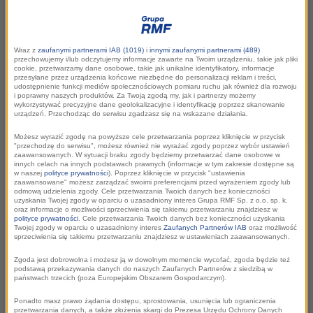
Mediów. W rankingu wszystkich mediów stacja
również znalazła się na podium zajmując 2.
miejsce.
Wraz z
zaufanymi partnerami IAB (1019)
i
innymi zaufanymi partnerami (489)
przechowujemy i/lub odczytujemy informacje zawarte na Twoim urządzeniu, takie jak pliki
cookie, przetwarzamy dane osobowe, takie jak unikalne identyfikatory, informacje
przesyłane przez urządzenia końcowe niezbędne do personalizacji reklam i treści,
udostępnienie funkcji mediów społecznościowych pomiaru ruchu jak również dla rozwoju
i poprawny naszych produktów. Za Twoją zgodą my, jak i partnerzy możemy
wykorzystywać precyzyjne dane geolokalizacyjne i identyfikację poprzez skanowanie
urządzeń. Przechodząc do serwisu zgadzasz się na wskazane działania.
Możesz wyrazić zgodę na powyższe cele przetwarzania poprzez kliknięcie w przycisk
"przechodzę do serwisu", możesz również nie wyrażać zgody poprzez wybór ustawień
zaawansowanych. W sytuacji braku zgody będziemy przetwarzać dane osobowe w
innych celach na innych podstawach prawnych (informacje w tym zakresie dostępne są
w naszej
polityce prywatności
). Poprzez kliknięcie w przycisk "ustawienia
zaawansowane" możesz zarządzać swoimi preferencjami przed wyrażeniem zgody lub
odmową udzielenia zgody. Cele przetwarzania Twoich danych bez konieczności
Cytowalność dekady
uzyskania Twojej zgody w oparciu o uzasadniony interes Grupa RMF Sp. z o.o. sp. k.
oraz informacje o możliwości sprzeciwienia się takiemu przetwarzaniu znajdziesz w
polityce prywatności
. Cele przetwarzania Twoich danych bez konieczności uzyskania
Twojej zgody w oparciu o uzasadniony interes
Zaufanych Partnerów IAB
oraz możliwość
sprzeciwienia się takiemu przetwarzaniu znajdziesz w ustawieniach zaawansowanych.
Zgoda jest dobrowolna i możesz ją w dowolnym momencie wycofać, zgoda będzie też
podstawą przekazywania danych do naszych Zaufanych Partnerów z siedzibą w
Na newsy zdobywane przez dziennikarzy RMF FM inne
państwach trzecich (poza Europejskim Obszarem Gospodarczym).
redakcje powoływały się w latach 2014-2023 aż 209 tys.
Ponadto masz prawo żądania dostępu, sprostowania, usunięcia lub ograniczenia
razy. Jak pisze IMM, wyróżnienie stanowi potwierdzenie, że
przetwarzania danych, a także złożenia skargi do Prezesa Urzędu Ochrony Danych