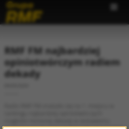
RMF FM najbardziej
opiniotwórczym radiem
dekady
09/05/2024
Radio RMF FM znalazło się na 1. miejscu w
rankingu najbardziej opiniotwórczych
rozgłośni minionej dekady w zestawieniu
przygotowanym przez Instytut Monitorowania