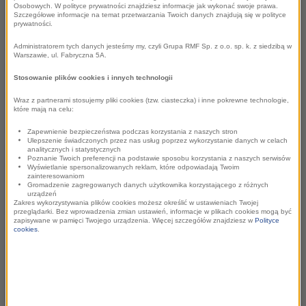
Osobowych. W polityce prywatności znajdziesz informacje jak wykonać swoje prawa.
praca dziennikarzy radia „
niezmiennie wpływa na
Szczegółowe informacje na temat przetwarzania Twoich danych znajdują się w polityce
prywatności.
kształtowanie debaty publicznej
, a materiały RMF FM
cieszą się niesłabnącym zainteresowaniem pozostałych
Administratorem tych danych jesteśmy my, czyli Grupa RMF Sp. z o.o. sp. k. z siedzibą w
Warszawie, ul. Fabryczna 5A.
przedstawicieli polskiej sceny medialnej”.
Stosowanie plików cookies i innych technologii
W rankingu uwzględniającym wszystkie media, RMF FM
Wraz z partnerami stosujemy pliki cookies (tzw. ciasteczka) i inne pokrewne technologie,
które mają na celu:
znalazło się na 2. miejscu, ustępując jedynie portalowi
Onet.pl, a pokonując m.in. wszystkie telewizyjne kanały
Zapewnienie bezpieczeństwa podczas korzystania z naszych stron
Ulepszenie świadczonych przez nas usług poprzez wykorzystanie danych w celach
informacyjne, inne rozgłośnie czy opiniotwórcze gazety i
analitycznych i statystycznych
Poznanie Twoich preferencji na podstawie sposobu korzystania z naszych serwisów
magazyny.
Wyświetlanie spersonalizowanych reklam, które odpowiadają Twoim
zainteresowaniom
Gromadzenie zagregowanych danych użytkownika korzystającego z różnych
„Ta nagroda to dowód skuteczności naszych dziennikarzy,
urządzeń
Zakres wykorzystywania plików cookies możesz określić w ustawieniach Twojej
reporterów i korespondentów oraz potwierdzenie
przeglądarki. Bez wprowadzenia zmian ustawień, informacje w plikach cookies mogą być
zapisywane w pamięci Twojego urządzenia. Więcej szczegółów znajdziesz w
Polityce
wiarygodności i rzetelności naszych newsów. Gratulujemy
cookies
.
wszystkim zaangażowanym w tworzenie »Faktów RMF FM«,
Radia RMF24 i portalu RMF24.pl oraz wszystkich
programów RMF FM. Ogromnie cieszymy się z tej nagrody,
która potwierdza zasady, które przyjęliśmy ponad 30 lat