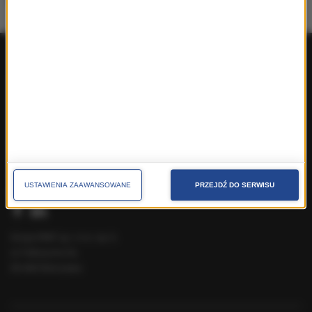
Produkty ogólnopolskie
Produkty lokalne
O nas
Pakiety handlowe
Dla prasy
Kontakt
Cenniki
Speak Up
Reklama polityczna
Skontaktuj się
Tel.:
222 031 031
USTAWIENIA ZAAWANSOWANE
PRZEJDŹ DO SERWISU
Email:
reklama@gruparmf.pl
Grupa RMF sp. z o.o. sp. k.
ul. Fabryczna 5a
00-446 Warszawa