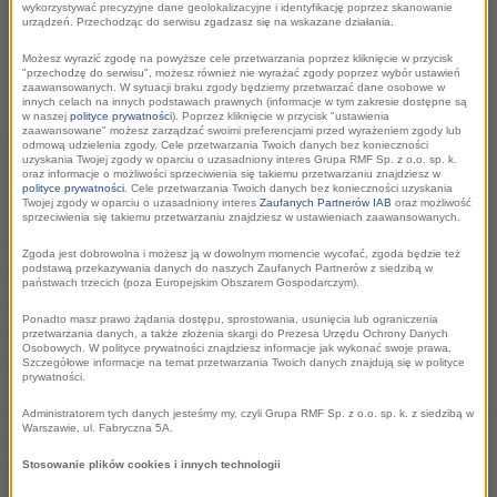
wykorzystywać precyzyjne dane geolokalizacyjne i identyfikację poprzez skanowanie
stacji będzie Rawicz.
urządzeń. Przechodząc do serwisu zgadzasz się na wskazane działania.
Możesz wyrazić zgodę na powyższe cele przetwarzania poprzez kliknięcie w przycisk
"przechodzę do serwisu", możesz również nie wyrażać zgody poprzez wybór ustawień
zaawansowanych. W sytuacji braku zgody będziemy przetwarzać dane osobowe w
innych celach na innych podstawach prawnych (informacje w tym zakresie dostępne są
w naszej
polityce prywatności
). Poprzez kliknięcie w przycisk "ustawienia
Nowa akcja RMF FM
zaawansowane" możesz zarządzać swoimi preferencjami przed wyrażeniem zgody lub
odmową udzielenia zgody. Cele przetwarzania Twoich danych bez konieczności
uzyskania Twojej zgody w oparciu o uzasadniony interes Grupa RMF Sp. z o.o. sp. k.
oraz informacje o możliwości sprzeciwienia się takiemu przetwarzaniu znajdziesz w
polityce prywatności
. Cele przetwarzania Twoich danych bez konieczności uzyskania
Twojej zgody w oparciu o uzasadniony interes
Zaufanych Partnerów IAB
oraz możliwość
sprzeciwienia się takiemu przetwarzaniu znajdziesz w ustawieniach zaawansowanych.
W każdą sobotę dziennikarze rozgłośni odwiedzą inne
Zgoda jest dobrowolna i możesz ją w dowolnym momencie wycofać, zgoda będzie też
polskie miasto. Na antenie opowiedzą o nieznanych i
podstawą przekazywania danych do naszych Zaufanych Partnerów z siedzibą w
państwach trzecich (poza Europejskim Obszarem Gospodarczym).
zapomnianych historiach związanych z daną miejscowością,
Ponadto masz prawo żądania dostępu, sprostowania, usunięcia lub ograniczenia
niezwykłych miejscach, które warto poznać, ważnych
przetwarzania danych, a także złożenia skargi do Prezesa Urzędu Ochrony Danych
Osobowych. W polityce prywatności znajdziesz informacje jak wykonać swoje prawa.
postaciach związanych z regionem.
Szczegółowe informacje na temat przetwarzania Twoich danych znajdują się w polityce
prywatności.
Na mieszkańców czekać będzie mnóstwo atrakcji: unikatowe
Administratorem tych danych jesteśmy my, czyli Grupa RMF Sp. z o.o. sp. k. z siedzibą w
Warszawie, ul. Fabryczna 5A.
gadżety, poczęstunek, możliwość zwiedzenia żółtego wozu
satelitarnego RMF FM czy spotkania z reporterami.
Stosowanie plików cookies i innych technologii