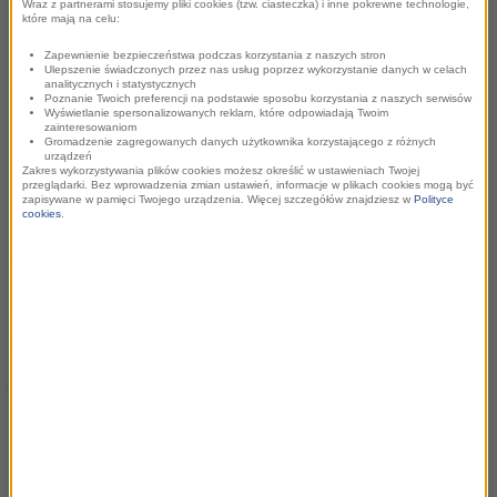
Wraz z partnerami stosujemy pliki cookies (tzw. ciasteczka) i inne pokrewne technologie,
Będzie też okazja by obserwować dziennikarzy przy pracy,
które mają na celu:
bo z mobilnego studia nadawane będą cogodzinne „Fakty
Zapewnienie bezpieczeństwa podczas korzystania z naszych stron
Ulepszenie świadczonych przez nas usług poprzez wykorzystanie danych w celach
RMF FM”.
analitycznych i statystycznych
Poznanie Twoich preferencji na podstawie sposobu korzystania z naszych serwisów
Wyświetlanie spersonalizowanych reklam, które odpowiadają Twoim
Kolejne miasta, które odwiedzać będzie RMF FM wskazywać
zainteresowaniom
Gromadzenie zagregowanych danych użytkownika korzystającego z różnych
będą słuchacze zgłaszając swoje propozycje na stronie
urządzeń
Zakres wykorzystywania plików cookies możesz określić w ustawieniach Twojej
www.rmf24.pl
.
przeglądarki. Bez wprowadzenia zmian ustawień, informacje w plikach cookies mogą być
zapisywane w pamięci Twojego urządzenia. Więcej szczegółów znajdziesz w
Polityce
cookies
.
„Twoje fajne miasto w RMF FM” to nowa odsłona akcji, którą
stacja prowadziła w latach 2013-2019.
drukuj
Przejdź do listy informacji prasowych