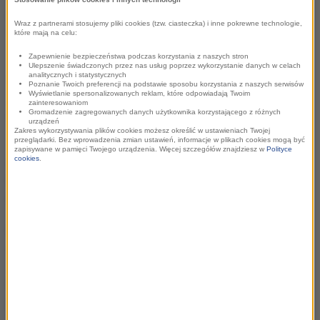
po godzinie, opowiadać niezwykłe historie związane z
Wraz z partnerami stosujemy pliki cookies (tzw. ciasteczka) i inne pokrewne technologie,
imprezą i rozmawiać z zaproszonymi gośćmi.
które mają na celu:
Zapewnienie bezpieczeństwa podczas korzystania z naszych stron
16 czerwca, w dniu pierwszego meczu polskiej reprezentacji,
Ulepszenie świadczonych przez nas usług poprzez wykorzystanie danych w celach
analitycznych i statystycznych
Tomasz Staniszewski poprowadzi specjalne wydania
Poznanie Twoich preferencji na podstawie sposobu korzystania z naszych serwisów
Wyświetlanie spersonalizowanych reklam, które odpowiadają Twoim
„Faktów RMF FM” z Hamburga, a dzień później – z
zainteresowaniom
Gromadzenie zagregowanych danych użytkownika korzystającego z różnych
Hanoweru.
urządzeń
Zakres wykorzystywania plików cookies możesz określić w ustawieniach Twojej
przeglądarki. Bez wprowadzenia zmian ustawień, informacje w plikach cookies mogą być
zapisywane w pamięci Twojego urządzenia. Więcej szczegółów znajdziesz w
Polityce
cookies
.
Za obsługę wozu transmisyjnego, który stacja wysyła do
Niemiec, odpowiadać będą producenci-realizatorzy Michał
Dukaczewski i Jakub Rutka.
Relacji wysłanników RMF FM słuchać będzie można
codziennie na antenie stacji, w „Faktach” oraz w
„Mistrzowskich Faktach Sportowych”, które pojawiać się
będą aż sześć razy dziennie. Tematyka związana z Euro
gościć będzie też na antenie internetowego Radia RMF24, a