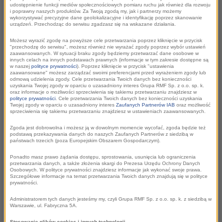
udostępnienie funkcji mediów społecznościowych pomiaru ruchu jak również dla rozwoju
realizatorów.
i poprawny naszych produktów. Za Twoją zgodą my, jak i partnerzy możemy
wykorzystywać precyzyjne dane geolokalizacyjne i identyfikację poprzez skanowanie
urządzeń. Przechodząc do serwisu zgadzasz się na wskazane działania.
Możesz wyrazić zgodę na powyższe cele przetwarzania poprzez kliknięcie w przycisk
"przechodzę do serwisu", możesz również nie wyrażać zgody poprzez wybór ustawień
zaawansowanych. W sytuacji braku zgody będziemy przetwarzać dane osobowe w
innych celach na innych podstawach prawnych (informacje w tym zakresie dostępne są
w naszej
polityce prywatności
). Poprzez kliknięcie w przycisk "ustawienia
zaawansowane" możesz zarządzać swoimi preferencjami przed wyrażeniem zgody lub
odmową udzielenia zgody. Cele przetwarzania Twoich danych bez konieczności
uzyskania Twojej zgody w oparciu o uzasadniony interes Grupa RMF Sp. z o.o. sp. k.
oraz informacje o możliwości sprzeciwienia się takiemu przetwarzaniu znajdziesz w
polityce prywatności
. Cele przetwarzania Twoich danych bez konieczności uzyskania
Twojej zgody w oparciu o uzasadniony interes
Zaufanych Partnerów IAB
oraz możliwość
sprzeciwienia się takiemu przetwarzaniu znajdziesz w ustawieniach zaawansowanych.
EURO 2024
Zgoda jest dobrowolna i możesz ją w dowolnym momencie wycofać, zgoda będzie też
podstawą przekazywania danych do naszych Zaufanych Partnerów z siedzibą w
państwach trzecich (poza Europejskim Obszarem Gospodarczym).
Ponadto masz prawo żądania dostępu, sprostowania, usunięcia lub ograniczenia
przetwarzania danych, a także złożenia skargi do Prezesa Urzędu Ochrony Danych
Euro 2024 obsługiwać będą dziennikarze z redakcji
Osobowych. W polityce prywatności znajdziesz informacje jak wykonać swoje prawa.
Szczegółowe informacje na temat przetwarzania Twoich danych znajdują się w polityce
sportowej Patryk Serwański i Wojciech Marczyk, a także
prywatności.
reporterzy „Faktów RMF FM” Kacper Wróblewski i Beniamin
Administratorem tych danych jesteśmy my, czyli Grupa RMF Sp. z o.o. sp. k. z siedzibą w
Piłat, którzy codziennie będą przemieszczać się przez miasto
Warszawie, ul. Fabryczna 5A.
razem z kibicami i relacjonować poszczególne etapy godzina
Stosowanie plików cookies i innych technologii