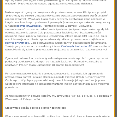
wykorzystywać precyzyjne dane geolokalizacyjne i identyfikację poprzez skanowanie
urządzeń. Przechodząc do serwisu zgadzasz się na wskazane działania.
Możesz wyrazić zgodę na powyższe cele przetwarzania poprzez kliknięcie w przycisk
"przechodzę do serwisu", możesz również nie wyrażać zgody poprzez wybór ustawień
zaawansowanych. W sytuacji braku zgody będziemy przetwarzać dane osobowe w
innych celach na innych podstawach prawnych (informacje w tym zakresie dostępne są
w naszej
polityce prywatności
). Poprzez kliknięcie w przycisk "ustawienia
zaawansowane" możesz zarządzać swoimi preferencjami przed wyrażeniem zgody lub
odmową udzielenia zgody. Cele przetwarzania Twoich danych bez konieczności
uzyskania Twojej zgody w oparciu o uzasadniony interes Grupa RMF Sp. z o.o. sp. k.
oraz informacje o możliwości sprzeciwienia się takiemu przetwarzaniu znajdziesz w
JEDEN Z NAJWIĘKSZYCH SERWISÓW
polityce prywatności
. Cele przetwarzania Twoich danych bez konieczności uzyskania
Twojej zgody w oparciu o uzasadniony interes
Zaufanych Partnerów IAB
oraz możliwość
INFORMACYJNYCH
sprzeciwienia się takiemu przetwarzaniu znajdziesz w ustawieniach zaawansowanych.
Zgoda jest dobrowolna i możesz ją w dowolnym momencie wycofać, zgoda będzie też
RMF24 to aktualne informacje z kraju i ze świata
podstawą przekazywania danych do naszych Zaufanych Partnerów z siedzibą w
państwach trzecich (poza Europejskim Obszarem Gospodarczym).
dostarczane 24 godziny na dobę przez dziennikarzy i
korespondentów RMF FM. Artykuły, wywiady, komentarze,
Ponadto masz prawo żądania dostępu, sprostowania, usunięcia lub ograniczenia
przetwarzania danych, a także złożenia skargi do Prezesa Urzędu Ochrony Danych
relacje bezpośrednio z miejsca wydarzeń, filmy i zdjęcia.
Osobowych. W polityce prywatności znajdziesz informacje jak wykonać swoje prawa.
Szczegółowe informacje na temat przetwarzania Twoich danych znajdują się w polityce
prywatności.
Newsy zgrupowane są w następujących kategoriach: Fakty -
Administratorem tych danych jesteśmy my, czyli Grupa RMF Sp. z o.o. sp. k. z siedzibą w
Ekonomia - Sport - Kultura - Nauka - Opinie - Raporty -
Warszawie, ul. Fabryczna 5A.
Wideo - Audio - Foto.
Stosowanie plików cookies i innych technologii
Wraz z partnerami stosujemy pliki cookies (tzw. ciasteczka) i inne pokrewne technologie,