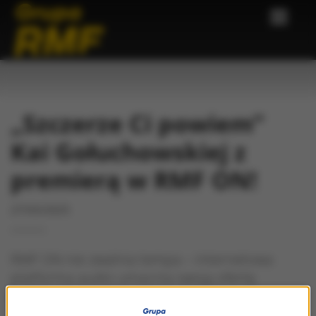
„Szczerze Ci powiem”
Kai Gołuchowskiej z
premierą w RMF ON!
27/03/2025
RMF ON nie zwalnia tempa – internetowa
platforma audio umacnia swoją ofertę
podcastową kolejną dużą premierą. W piątek,
28 marca, w serwisie zadebiutuje najnowszy