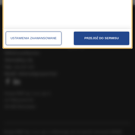
Produkty ogólnopolskie
Produkty lokalne
O nas
Pakiety handlowe
USTAWIENIA ZAAWANSOWANE
PRZEJDŹ DO SERWISU
Dla prasy
Kontakt
Cenniki
Speak Up
Reklama polityczna
Skontaktuj się
Tel.:
222 031 031
Email:
reklama@gruparmf.pl
Grupa RMF sp. z o.o. sp. k.
ul. Fabryczna 5a
00-446 Warszawa
Grupa RMF Sp. z o.o. sp. k. informuje, że na swoich stronach WWW