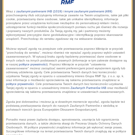
podcast Kai Gołuchowskiej, jednej z
Wraz z
zaufanymi partnerami IAB (1019)
i
innymi zaufanymi partnerami (489)
najbardziej znanych polskich twórczyń
przechowujemy i/lub odczytujemy informacje zawarte na Twoim urządzeniu, takie jak pliki
cookie, przetwarzamy dane osobowe, takie jak unikalne identyfikatory, informacje
internetowych, felietonistki i edukatorki. Czym
przesyłane przez urządzenia końcowe niezbędne do personalizacji reklam i treści,
udostępnienie funkcji mediów społecznościowych pomiaru ruchu jak również dla rozwoju
„Szczerze Ci powiem” zaskoczy słuchaczy?
i poprawny naszych produktów. Za Twoją zgodą my, jak i partnerzy możemy
wykorzystywać precyzyjne dane geolokalizacyjne i identyfikację poprzez skanowanie
urządzeń. Przechodząc do serwisu zgadzasz się na wskazane działania.
Możesz wyrazić zgodę na powyższe cele przetwarzania poprzez kliknięcie w przycisk
"przechodzę do serwisu", możesz również nie wyrażać zgody poprzez wybór ustawień
zaawansowanych. W sytuacji braku zgody będziemy przetwarzać dane osobowe w
innych celach na innych podstawach prawnych (informacje w tym zakresie dostępne są
w naszej
polityce prywatności
). Poprzez kliknięcie w przycisk "ustawienia
zaawansowane" możesz zarządzać swoimi preferencjami przed wyrażeniem zgody lub
odmową udzielenia zgody. Cele przetwarzania Twoich danych bez konieczności
uzyskania Twojej zgody w oparciu o uzasadniony interes Grupa RMF Sp. z o.o. sp. k.
oraz informacje o możliwości sprzeciwienia się takiemu przetwarzaniu znajdziesz w
polityce prywatności
. Cele przetwarzania Twoich danych bez konieczności uzyskania
Twojej zgody w oparciu o uzasadniony interes
Zaufanych Partnerów IAB
oraz możliwość
sprzeciwienia się takiemu przetwarzaniu znajdziesz w ustawieniach zaawansowanych.
Kolejna premiera w
Zgoda jest dobrowolna i możesz ją w dowolnym momencie wycofać, zgoda będzie też
podstawą przekazywania danych do naszych Zaufanych Partnerów z siedzibą w
RMF ON
państwach trzecich (poza Europejskim Obszarem Gospodarczym).
Ponadto masz prawo żądania dostępu, sprostowania, usunięcia lub ograniczenia
przetwarzania danych, a także złożenia skargi do Prezesa Urzędu Ochrony Danych
Osobowych. W polityce prywatności znajdziesz informacje jak wykonać swoje prawa.
Szczegółowe informacje na temat przetwarzania Twoich danych znajdują się w polityce