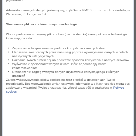
prywatności.
Grupa RMF, jako lider rynku audio, od ponad 5 lat
Administratorem tych danych jesteśmy my, czyli Grupa RMF Sp. z o.o. sp. k. z siedzibą w
regularnie rozwija segment podcastowy. Duży nacisk
Warszawie, ul. Fabryczna 5A.
postawiono na realizację autorskich koncepcji i
Stosowanie plików cookies i innych technologii
podcastów z udziałem ekspertów. W te założenia
doskonale wpisuje się najnowszy projekt, którego
Wraz z partnerami stosujemy pliki cookies (tzw. ciasteczka) i inne pokrewne technologie,
które mają na celu:
będzie można słuchać na platformie RMF ON w każdy
Zapewnienie bezpieczeństwa podczas korzystania z naszych stron
piątek od 28 marca – „Szczerze Ci powiem”,
Ulepszenie świadczonych przez nas usług poprzez wykorzystanie danych w celach
prowadzony przez Kaję Gołuchowską.
analitycznych i statystycznych
Poznanie Twoich preferencji na podstawie sposobu korzystania z naszych serwisów
Wyświetlanie spersonalizowanych reklam, które odpowiadają Twoim
zainteresowaniom
W kolejnych odcinkach znana podcasterka będzie
Gromadzenie zagregowanych danych użytkownika korzystającego z różnych
urządzeń
prowadziła rozmowy z internetowymi gwiazdami – bez
Zakres wykorzystywania plików cookies możesz określić w ustawieniach Twojej
przeglądarki. Bez wprowadzenia zmian ustawień, informacje w plikach cookies mogą być
filtra i tabu. Gołuchowska zapyta gwiazdy o to, czego
zapisywane w pamięci Twojego urządzenia. Więcej szczegółów znajdziesz w
Polityce
cookies
.
inni się boją. Format będzie luźny i bezkompromisowy.
Goście w rozmowach z Kają będą musieli porzucić
instagramowe filtry i odpowiedzieć na nierzadko trudne
pytania. Nie zabraknie też wyjątkowego poczucia
humoru prowadzącej i dystansu, za który tak cenią ją
słuchacze.