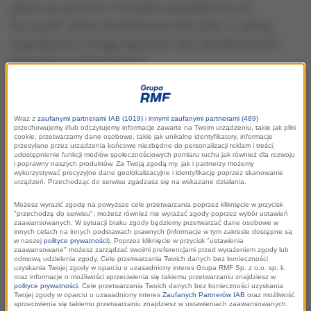
Jakie są wzorce i modele współpracy w
Europie? Jakie dodatkowe korzyści z takiej
współpracy mogą wynikać dla społeczności
lokalnej i regionalnej?
Wraz z
zaufanymi partnerami IAB (1019)
i
innymi zaufanymi partnerami (489)
przechowujemy i/lub odczytujemy informacje zawarte na Twoim urządzeniu, takie jak pliki
cookie, przetwarzamy dane osobowe, takie jak unikalne identyfikatory, informacje
przesyłane przez urządzenia końcowe niezbędne do personalizacji reklam i treści,
udostępnienie funkcji mediów społecznościowych pomiaru ruchu jak również dla rozwoju
i poprawny naszych produktów. Za Twoją zgodą my, jak i partnerzy możemy
wykorzystywać precyzyjne dane geolokalizacyjne i identyfikację poprzez skanowanie
urządzeń. Przechodząc do serwisu zgadzasz się na wskazane działania.
Możesz wyrazić zgodę na powyższe cele przetwarzania poprzez kliknięcie w przycisk
"przechodzę do serwisu", możesz również nie wyrażać zgody poprzez wybór ustawień
zaawansowanych. W sytuacji braku zgody będziemy przetwarzać dane osobowe w
To tylko nieliczne pytania, na których odpowiedzi szukali
innych celach na innych podstawach prawnych (informacje w tym zakresie dostępne są
w naszej
polityce prywatności
). Poprzez kliknięcie w przycisk "ustawienia
uczestnicy panelu w ramach Europejskiego Kongresu Małych
zaawansowane" możesz zarządzać swoimi preferencjami przed wyrażeniem zgody lub
odmową udzielenia zgody. Cele przetwarzania Twoich danych bez konieczności
i Średnich Przedsiębiorstw w Katowicach. Temat przewodni
uzyskania Twojej zgody w oparciu o uzasadniony interes Grupa RMF Sp. z o.o. sp. k.
oraz informacje o możliwości sprzeciwienia się takiemu przetwarzaniu znajdziesz w
panelu
"Samorząd gospodarczy, jako reprezentant
polityce prywatności
. Cele przetwarzania Twoich danych bez konieczności uzyskania
Twojej zgody w oparciu o uzasadniony interes
Zaufanych Partnerów IAB
oraz możliwość
przedsiębiorców we współpracy z nauką, administracją
sprzeciwienia się takiemu przetwarzaniu znajdziesz w ustawieniach zaawansowanych.