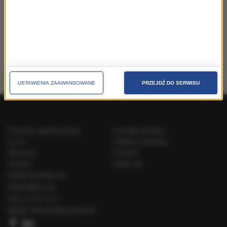
MARKETING MIEJSC
jak skutecznie promować miejscowości, regiony,
województwa
USTAWIENIA ZAAWANSOWANE
PRZEJDŹ DO SERWISU
Produkty ogólnopolskie
Produkty lokalne
O nas
Pakiety handlowe
Dla prasy
Kontakt
Cenniki
Speak Up
Reklama polityczna
Skontaktuj się
Tel.:
222 031 031
Email:
reklama@gruparmf.pl