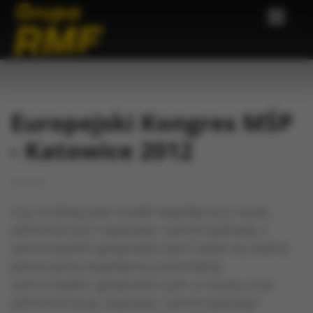
Europejski Kongres MŚP
- Katowice 2012
Czy możliwy jest model współpracy nauki,
administracji rządowej i samorządowej z
samorządem gospodarczym? Jakie są realne
płaszczyzny współpracy pomiędzy
samorządem gospodarczym a nauką oraz
administracją rządową i samorządową?