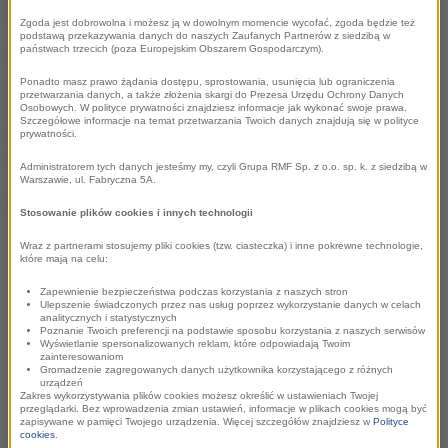
rządową i samorządową"
.
Zgoda jest dobrowolna i możesz ją w dowolnym momencie wycofać, zgoda będzie też
podstawą przekazywania danych do naszych Zaufanych Partnerów z siedzibą w
państwach trzecich (poza Europejskim Obszarem Gospodarczym).
O swoich doświadczeniach ze współpracy z samorządami
gospodarczymi opowiadali w trakcie panelu przedstawiciele
Ponadto masz prawo żądania dostępu, sprostowania, usunięcia lub ograniczenia
przetwarzania danych, a także złożenia skargi do Prezesa Urzędu Ochrony Danych
Jednostek Samorządu Terytorialnego -
Piotr Uszok
,
Osobowych. W polityce prywatności znajdziesz informacje jak wykonać swoje prawa.
Szczegółowe informacje na temat przetwarzania Twoich danych znajdują się w polityce
prezydent miasta Katowice oraz
Józef Sebesta
, marszałek
prywatności.
województwa opolskiego.
Administratorem tych danych jesteśmy my, czyli Grupa RMF Sp. z o.o. sp. k. z siedzibą w
Warszawie, ul. Fabryczna 5A.
Zobacz krótką relację z przebiegu panelu:
Stosowanie plików cookies i innych technologii
Wraz z partnerami stosujemy pliki cookies (tzw. ciasteczka) i inne pokrewne technologie,
które mają na celu:
Zapewnienie bezpieczeństwa podczas korzystania z naszych stron
Ulepszenie świadczonych przez nas usług poprzez wykorzystanie danych w celach
analitycznych i statystycznych
Poznanie Twoich preferencji na podstawie sposobu korzystania z naszych serwisów
Wyświetlanie spersonalizowanych reklam, które odpowiadają Twoim
zainteresowaniom
Gromadzenie zagregowanych danych użytkownika korzystającego z różnych
urządzeń
Zakres wykorzystywania plików cookies możesz określić w ustawieniach Twojej
przeglądarki. Bez wprowadzenia zmian ustawień, informacje w plikach cookies mogą być
zapisywane w pamięci Twojego urządzenia. Więcej szczegółów znajdziesz w
Polityce
cookies
.