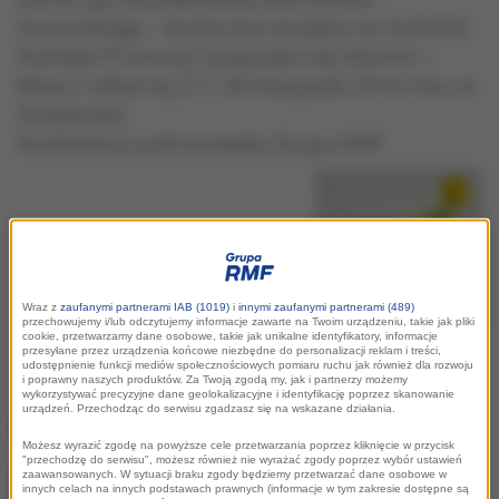
mazurskiego - skuteczna recepta na SUKCES!
Festiwal Promocji Gospodarczej Warmii i
Mazur odbył się 27 i 28 listopada 2014 roku w
Działdowie.
Konferencji patronowała Grupa RMF.
Wraz z
zaufanymi partnerami IAB (1019)
i
innymi zaufanymi partnerami (489)
przechowujemy i/lub odczytujemy informacje zawarte na Twoim urządzeniu, takie jak pliki
cookie, przetwarzamy dane osobowe, takie jak unikalne identyfikatory, informacje
przesyłane przez urządzenia końcowe niezbędne do personalizacji reklam i treści,
udostępnienie funkcji mediów społecznościowych pomiaru ruchu jak również dla rozwoju
i poprawny naszych produktów. Za Twoją zgodą my, jak i partnerzy możemy
wykorzystywać precyzyjne dane geolokalizacyjne i identyfikację poprzez skanowanie
urządzeń. Przechodząc do serwisu zgadzasz się na wskazane działania.
Pozyskiwanie inwestorów
Możesz wyrazić zgodę na powyższe cele przetwarzania poprzez kliknięcie w przycisk
"przechodzę do serwisu", możesz również nie wyrażać zgody poprzez wybór ustawień
zaawansowanych. W sytuacji braku zgody będziemy przetwarzać dane osobowe w
W programie pierwszego
innych celach na innych podstawach prawnych (informacje w tym zakresie dostępne są