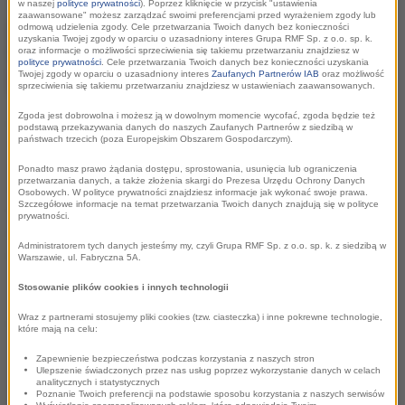
w naszej
polityce prywatności
). Poprzez kliknięcie w przycisk "ustawienia
dnia festiwalu Promocji
zaawansowane" możesz zarządzać swoimi preferencjami przed wyrażeniem zgody lub
Gospodarczej Warmii i
odmową udzielenia zgody. Cele przetwarzania Twoich danych bez konieczności
uzyskania Twojej zgody w oparciu o uzasadniony interes Grupa RMF Sp. z o.o. sp. k.
Mazur znalazły się wykłady,
oraz informacje o możliwości sprzeciwienia się takiemu przetwarzaniu znajdziesz w
polityce prywatności
. Cele przetwarzania Twoich danych bez konieczności uzyskania
panele dyskusyjne oraz
Twojej zgody w oparciu o uzasadniony interes
Zaufanych Partnerów IAB
oraz możliwość
sprzeciwienia się takiemu przetwarzaniu znajdziesz w ustawieniach zaawansowanych.
prezentacje dobrych
Zgoda jest dobrowolna i możesz ją w dowolnym momencie wycofać, zgoda będzie też
praktyk. O efektywnych sposobach pozyskiwania
podstawą przekazywania danych do naszych Zaufanych Partnerów z siedzibą w
państwach trzecich (poza Europejskim Obszarem Gospodarczym).
inwestorów oraz budowaniu dobrego klimatu
inwestycyjnego rozmawiali przedstawiciele samorządów z
Ponadto masz prawo żądania dostępu, sprostowania, usunięcia lub ograniczenia
przetwarzania danych, a także złożenia skargi do Prezesa Urzędu Ochrony Danych
regionu Warmii i Mazur oraz eksperci z Invest In Pomerania,
Osobowych. W polityce prywatności znajdziesz informacje jak wykonać swoje prawa.
Szczegółowe informacje na temat przetwarzania Twoich danych znajdują się w polityce
PAIiIZ, PARP, Fundacji ProProgresio, CBRE, Work Service,
prywatności.
Bydgoskiej Agencji Rozwoju Regionalnego, Warmińsko-
Administratorem tych danych jesteśmy my, czyli Grupa RMF Sp. z o.o. sp. k. z siedzibą w
Mazurskiej Strefy Ekonomicznej, Elbląskiego Parku
Warszawie, ul. Fabryczna 5A.
Technologicznego, Warmińsko-Mazurskiego Funduszu
Stosowanie plików cookies i innych technologii
„Poręczeń Kredytowych”. Głos zabrali sami przedsiębiorcy,
Wraz z partnerami stosujemy pliki cookies (tzw. ciasteczka) i inne pokrewne technologie,
którzy reprezentowali firmy Dekorglass Działdowo S.A i
które mają na celu:
Transcom Worldwide.
Zapewnienie bezpieczeństwa podczas korzystania z naszych stron
Ulepszenie świadczonych przez nas usług poprzez wykorzystanie danych w celach
analitycznych i statystycznych
Samorządy z województwa warmińsko-mazurskiego coraz
Poznanie Twoich preferencji na podstawie sposobu korzystania z naszych serwisów