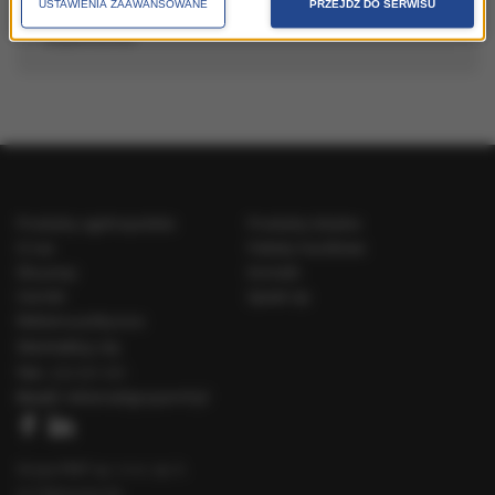
USTAWIENIA ZAAWANSOWANE
PRZEJDŹ DO SERWISU
jak skutecznie promować miejscowości, regiony,
województwa
Produkty ogólnopolskie
Produkty lokalne
O nas
Pakiety handlowe
Dla prasy
Kontakt
Cenniki
Speak Up
Reklama polityczna
Skontaktuj się
Tel.:
222 031 031
Email:
reklama@gruparmf.pl
Grupa RMF sp. z o.o. sp. k.
ul. Fabryczna 5a