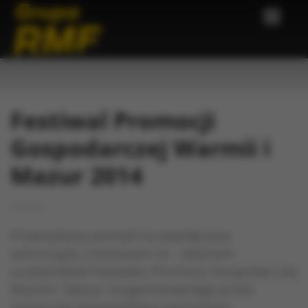
Festiwal Promocji
Gospodarczej Warmii i
Mazur 2014
Przemyślany pomysł na współpracę
samorządu z biznesem to - zdaniem
uczestników Festiwalu Promocji Gospodarczej
Warmii i Mazur zorganizowanego przez
samorząd województwa warmińsko-