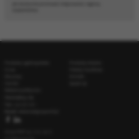
jak skutecznie promować miejscowości, regiony,
województwa
Produkty ogólnopolskie
Produkty lokalne
O nas
Pakiety handlowe
Dla prasy
Kontakt
Cenniki
Speak Up
Reklama polityczna
Skontaktuj się
Tel.:
222 031 031
Email:
reklama@gruparmf.pl
Grupa RMF sp. z o.o. sp. k.
ul. Fabryczna 5a