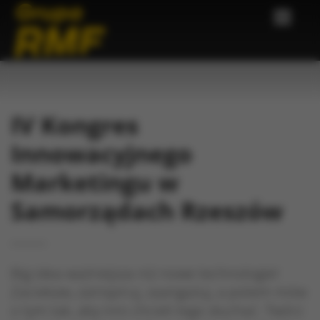
IV Kongres
Innowacyjnego
Marketingu w
Samorządach Rzeszów
Big idea ważniejsza niż nowe technologie!
Zaciekaw, zainspiruj, zaangażuj, a potem mów
o tym tak, aby inni chcieli tego słuchać. Twórz