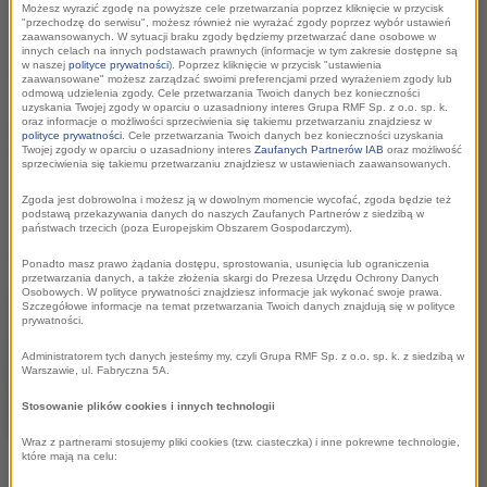
Możesz wyrazić zgodę na powyższe cele przetwarzania poprzez kliknięcie w przycisk
Tak w bardzo dużym skrócie przedstawia się przepis na
"przechodzę do serwisu", możesz również nie wyrażać zgody poprzez wybór ustawień
zaawansowanych. W sytuacji braku zgody będziemy przetwarzać dane osobowe w
wizerunkowy sukces miast i regionów. Według ekspertów
innych celach na innych podstawach prawnych (informacje w tym zakresie dostępne są
w naszej
polityce prywatności
). Poprzez kliknięcie w przycisk "ustawienia
nowe technologie są potrzebne, ale tylko wówczas, kiedy ich
zaawansowane" możesz zarządzać swoimi preferencjami przed wyrażeniem zgody lub
odmową udzielenia zgody. Cele przetwarzania Twoich danych bez konieczności
obecność jest w pełni uzasadniona, a całości towarzyszy
uzyskania Twojej zgody w oparciu o uzasadniony interes Grupa RMF Sp. z o.o. sp. k.
głębsza idea. Podczas wydarzenia dużo uwagi poświęcono
oraz informacje o możliwości sprzeciwienia się takiemu przetwarzaniu znajdziesz w
polityce prywatności
. Cele przetwarzania Twoich danych bez konieczności uzyskania
informatycznym nowościom, dobrym praktykom z kraju i z
Twojej zgody w oparciu o uzasadniony interes
Zaufanych Partnerów IAB
oraz możliwość
sprzeciwienia się takiemu przetwarzaniu znajdziesz w ustawieniach zaawansowanych.
zagranicy, ale jednocześnie przypomniano o elementarnych
Zgoda jest dobrowolna i możesz ją w dowolnym momencie wycofać, zgoda będzie też
zasadach komunikacji.
podstawą przekazywania danych do naszych Zaufanych Partnerów z siedzibą w
państwach trzecich (poza Europejskim Obszarem Gospodarczym).
Nowe technologie – tak, ale…
Ponadto masz prawo żądania dostępu, sprostowania, usunięcia lub ograniczenia
przetwarzania danych, a także złożenia skargi do Prezesa Urzędu Ochrony Danych
Osobowych. W polityce prywatności znajdziesz informacje jak wykonać swoje prawa.
Gospodarze miast i
Szczegółowe informacje na temat przetwarzania Twoich danych znajdują się w polityce
prywatności.
regionów przeznaczają coraz
większe budżety na
Administratorem tych danych jesteśmy my, czyli Grupa RMF Sp. z o.o. sp. k. z siedzibą w
Warszawie, ul. Fabryczna 5A.
promocję, w tym
Stosowanie plików cookies i innych technologii
innowacyjne rozwiązania.
–
Modnym dodatkiem są
Wraz z partnerami stosujemy pliki cookies (tzw. ciasteczka) i inne pokrewne technologie,
które mają na celu:
aplikacje oraz inne nowinki technologiczne. Jednak to wszystko