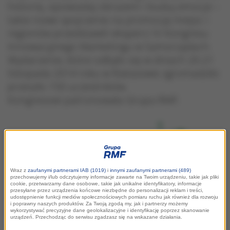
historię, opowiadaj obrazem i buduj emocje –
takie nowe spojrzenie na promocję miejsc i
regionów przedstawili eksperci IV Kongresu
Innowacyjnego Marketingu w Samorządach.
Wydarzenie, które odbyło się w dniach 20-21
listopada 2014 roku w Rzeszowie zgromadziło
przeszło 150 uczestników.
Kongresowi patronowała Grupa RMF.
Wraz z
zaufanymi partnerami IAB (1019)
i
innymi zaufanymi partnerami (489)
przechowujemy i/lub odczytujemy informacje zawarte na Twoim urządzeniu, takie jak pliki
cookie, przetwarzamy dane osobowe, takie jak unikalne identyfikatory, informacje
przesyłane przez urządzenia końcowe niezbędne do personalizacji reklam i treści,
udostępnienie funkcji mediów społecznościowych pomiaru ruchu jak również dla rozwoju
Po pierwsze liczy się niebanalny pomysł – tak zwana
big
i poprawny naszych produktów. Za Twoją zgodą my, jak i partnerzy możemy
idea
. Po drugie potrzebna jest długofalowa strategia. I
wykorzystywać precyzyjne dane geolokalizacyjne i identyfikację poprzez skanowanie
urządzeń. Przechodząc do serwisu zgadzasz się na wskazane działania.
wreszcie, wymagane są odpowiednio dobrane narzędzia.