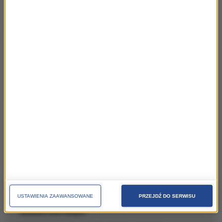
Grupa RMF dla Miast i Regionów:
AKTUALNOŚCI
najświeższe informacje i oferty stacji Grupy RMF na rzecz
miast i regionów
TARGI I KONFERENCJE
obecności Grupy RMF na konferencjach, festiwalach,
kongresach, targach
USTAWIENIA ZAAWANSOWANE
PRZEJDŹ DO SERWISU
MARKETING MIEJSC