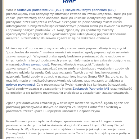
samorządu terytorialnego, administracją
publiczną i organizacjami samorządowymi.
Wraz z
zaufanymi partnerami IAB (1017)
i
innymi zaufanymi partnerami (489)
przechowujemy i/lub odczytujemy informacje zawarte na Twoim urządzeniu, takie jak pliki
Dyskutować będą przedsiębiorcy, naukowcy i
cookie, przetwarzamy dane osobowe, takie jak unikalne identyfikatory, informacje
przesyłane przez urządzenia końcowe niezbędne do personalizacji reklam i treści,
eksperci z różnych dziedzin.
udostępnienie funkcji mediów społecznościowych pomiaru ruchu jak również dla rozwoju
i poprawny naszych produktów. Za Twoją zgodą my, jak i partnerzy możemy
wykorzystywać precyzyjne dane geolokalizacyjne i identyfikację poprzez skanowanie
urządzeń. Przechodząc do serwisu zgadzasz się na wskazane działania.
Patronem Kongresu jest Grupa RMF.
Możesz wyrazić zgodę na powyższe cele przetwarzania poprzez kliknięcie w przycisk
"przechodzę do serwisu", możesz również nie wyrażać zgody poprzez wybór ustawień
zaawansowanych. W sytuacji braku zgody będziemy przetwarzać dane osobowe w
innych celach na innych podstawach prawnych (informacje w tym zakresie dostępne są
w naszej
polityce prywatności
). Poprzez kliknięcie w przycisk "ustawienia
zaawansowane" możesz zarządzać swoimi preferencjami przed wyrażeniem zgody lub
odmową udzielenia zgody. Cele przetwarzania Twoich danych bez konieczności
uzyskania Twojej zgody w oparciu o uzasadniony interes Grupa RMF Sp. z o.o. sp. k.
oraz informacje o możliwości sprzeciwienia się takiemu przetwarzaniu znajdziesz w
polityce prywatności
. Cele przetwarzania Twoich danych bez konieczności uzyskania
Twojej zgody w oparciu o uzasadniony interes
Zaufanych Partnerów IAB
oraz możliwość
sprzeciwienia się takiemu przetwarzaniu znajdziesz w ustawieniach zaawansowanych.
Zgoda jest dobrowolna i możesz ją w dowolnym momencie wycofać, zgoda będzie też
podstawą przekazywania danych do naszych Zaufanych Partnerów z siedzibą w
państwach trzecich (poza Europejskim Obszarem Gospodarczym).
Ponadto masz prawo żądania dostępu, sprostowania, usunięcia lub ograniczenia
Międzynarodowy Kongres Gospodarczy na Jurze dotyczyć
przetwarzania danych, a także złożenia skargi do Prezesa Urzędu Ochrony Danych
Osobowych. W polityce prywatności znajdziesz informacje jak wykonać swoje prawa.
będzie najistotniejszych aspektów rozwoju społeczno-
Szczegółowe informacje na temat przetwarzania Twoich danych znajdują się w polityce
prywatności.