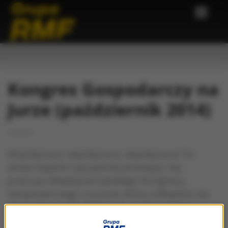
Kongres Gospodarczy na
Jurze (październik 2014)
Współpraca, współpraca, współpraca! To
słowo będzie najczęściej przewijać się
podczas Międzynarodowego Kongresu
Gospodarczego na Jurze, który odbędzie się
13 października 2014 roku w Ogrodzieńcu.
Współpraca pomiędzy firmami, jednostkami