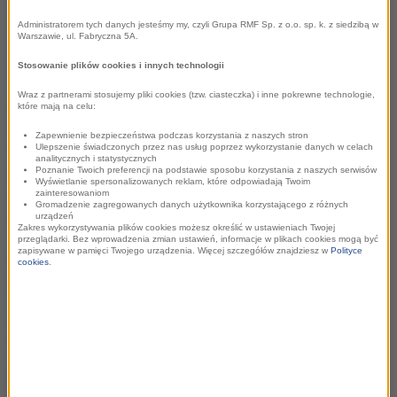
gospodarczego regionów. Kongres ma na celu zbudowanie
platformy informacyjnej do wymiany opinii między
Administratorem tych danych jesteśmy my, czyli Grupa RMF Sp. z o.o. sp. k. z siedzibą w
Warszawie, ul. Fabryczna 5A.
przedsiębiorcami, podmiotami gospodarczymi,
przedstawicielami nauki i samorządów.
Stosowanie plików cookies i innych technologii
Wraz z partnerami stosujemy pliki cookies (tzw. ciasteczka) i inne pokrewne technologie,
Kongres zgromadzi czołowych inwestorów i deweloperów,
które mają na celu:
którzy działają zarówno w regionie, jak też na arenie
Zapewnienie bezpieczeństwa podczas korzystania z naszych stron
międzynarodowej. Swoje wystąpienia będą mieli
Ulepszenie świadczonych przez nas usług poprzez wykorzystanie danych w celach
analitycznych i statystycznych
przedsiębiorcy, naukowcy i eksperci, którzy opowiadać będą
Poznanie Twoich preferencji na podstawie sposobu korzystania z naszych serwisów
Wyświetlanie spersonalizowanych reklam, które odpowiadają Twoim
o bieżących problemach i kwestiach gospodarczych,
zainteresowaniom
Gromadzenie zagregowanych danych użytkownika korzystającego z różnych
działalności wspomagającej rozwój gospodarczy, w tym
urządzeń
Zakres wykorzystywania plików cookies możesz określić w ustawieniach Twojej
rozwój przedsiębiorczości oraz działalności wspomagającej
przeglądarki. Bez wprowadzenia zmian ustawień, informacje w plikach cookies mogą być
zapisywane w pamięci Twojego urządzenia. Więcej szczegółów znajdziesz w
Polityce
rozwój wspólnot gospodarczych i lokalnych. Na Kongresie
cookies
.
dojdzie również do wspólnej debaty pomiędzy uczestnikami.
Efektem działań uczestników Międzynarodowego Kongresu
Gospodarczego na Jurze będzie promocja dialogu pomiędzy
przedstawicielami najważniejszych podmiotów gospodarki
krajowej oraz europejskiej, a także opracowanie raportu