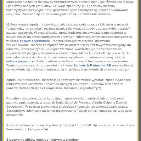
udostępnienie funkcji mediów społecznościowych pomiaru ruchu jak również dla rozwoju
tak naprawdę chodzi z tym smokiem pod
i poprawny naszych produktów. Za Twoją zgodą my, jak i partnerzy możemy
wykorzystywać precyzyjne dane geolokalizacyjne i identyfikację poprzez skanowanie
Wawelem? Odpowiedzi na to i inne pytania
urządzeń. Przechodząc do serwisu zgadzasz się na wskazane działania.
padną w Bardzo Bliskich Spotkaniach z
Możesz wyrazić zgodę na powyższe cele przetwarzania poprzez kliknięcie w przycisk
"przechodzę do serwisu", możesz również nie wyrażać zgody poprzez wybór ustawień
Krakowem w RMF Classic w niedzielę od godz.
zaawansowanych. W sytuacji braku zgody będziemy przetwarzać dane osobowe w
innych celach na innych podstawach prawnych (informacje w tym zakresie dostępne są
9.
w naszej
polityce prywatności
). Poprzez kliknięcie w przycisk "ustawienia
zaawansowane" możesz zarządzać swoimi preferencjami przed wyrażeniem zgody lub
Zaprasza Michał Łanuszka.
odmową udzielenia zgody. Cele przetwarzania Twoich danych bez konieczności
uzyskania Twojej zgody w oparciu o uzasadniony interes Grupa RMF Sp. z o.o. sp. k.
oraz informacje o możliwości sprzeciwienia się takiemu przetwarzaniu znajdziesz w
polityce prywatności
. Cele przetwarzania Twoich danych bez konieczności uzyskania
Twojej zgody w oparciu o uzasadniony interes
Zaufanych Partnerów IAB
oraz możliwość
sprzeciwienia się takiemu przetwarzaniu znajdziesz w ustawieniach zaawansowanych.
Zgoda jest dobrowolna i możesz ją w dowolnym momencie wycofać, zgoda będzie też
podstawą przekazywania danych do naszych Zaufanych Partnerów z siedzibą w
państwach trzecich (poza Europejskim Obszarem Gospodarczym).
Ponadto masz prawo żądania dostępu, sprostowania, usunięcia lub ograniczenia
przetwarzania danych, a także złożenia skargi do Prezesa Urzędu Ochrony Danych
Osobowych. W polityce prywatności znajdziesz informacje jak wykonać swoje prawa.
Szczegółowe informacje na temat przetwarzania Twoich danych znajdują się w polityce
prywatności.
Administratorem tych danych jesteśmy my, czyli Grupa RMF Sp. z o.o. sp. k. z siedzibą w
Warszawie, ul. Fabryczna 5A.
Jaki naprawdę jest ten KRAKÓW?
Stosowanie plików cookies i innych technologii