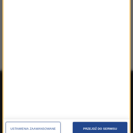
MARKETING MIEJSC
jak skutecznie promować miejscowości, regiony,
województwa
Produkty ogólnopolskie
Produkty lokalne
O nas
Pakiety handlowe
Dla prasy
Kontakt
Cenniki
Speak Up
Reklama polityczna
Skontaktuj się
USTAWIENIA ZAAWANSOWANE
PRZEJDŹ DO SERWISU
Tel.:
222 031 031