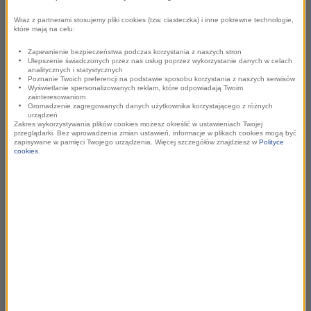
Z tym pytaniem zwrócimy się do znanych Krakowian:
Wraz z partnerami stosujemy pliki cookies (tzw. ciasteczka) i inne pokrewne technologie,
które mają na celu:
Prezydenta Jacka Majchrowskiego, Andrzeja
Sikorowskiego
(naszego muzycznego Smoka Wawelskiego) i
Zapewnienie bezpieczeństwa podczas korzystania z naszych stron
Ulepszenie świadczonych przez nas usług poprzez wykorzystanie danych w celach
Mariusza Wollnego
(autora książek o szesnastowiecznym
analitycznych i statystycznych
Poznanie Twoich preferencji na podstawie sposobu korzystania z naszych serwisów
inwestygatorze królewskim Kacprze Ryxie).
Wyświetlanie spersonalizowanych reklam, które odpowiadają Twoim
zainteresowaniom
Gromadzenie zagregowanych danych użytkownika korzystającego z różnych
urządzeń
Odwiedzimy miejsca doskonale znane z popularnych
Zakres wykorzystywania plików cookies możesz określić w ustawieniach Twojej
przeglądarki. Bez wprowadzenia zmian ustawień, informacje w plikach cookies mogą być
marszrut turystycznych, których historie znane nie są wcale!
zapisywane w pamięci Twojego urządzenia. Więcej szczegółów znajdziesz w
Polityce
cookies
.
Będą opowieści o alchemikach, wywoływanych duchach,
klątwach i łajdakach z dawnych wieków – słowem wszystko
to, co chcielibyście wiedzieć o Mieście Królów, ale boicie się
zapytać.
Zobacz także na
stronach RMF Classic
.