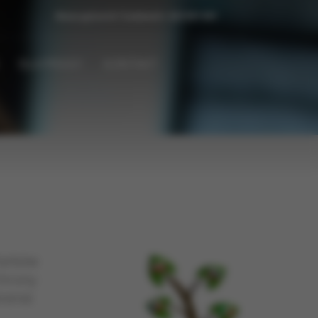
Masz pytanie? Zadzwoń:
222 031 031
DLA PRASY
KONTAKT
Parków
chrony
renie