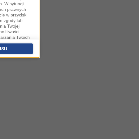
. W sytuacji
wach prawnych
cie w przycisk
m zgody lub
nia Twojej
możliwości
warzania Twoich
fanych
stawieniach
ISU
 podstawą
ich (poza
warzania
ityce
na temat
ą w Warszawie,