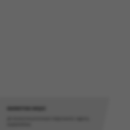
e, które mają na
nalitycznych i
iom
zeń
darki. Bez
pamięci Twojego
MARKETING MIEJSC
jak skutecznie promować miejscowości, regiony,
województwa