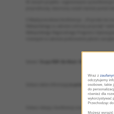
W ramach projektu organizowane są konferencje m
przyrodniczej, stworzony został również portal i
II Międzynarodowa Konferencja - „Przyroda nie 
Małopolskiego w zakresie ochrony przyrody” reali
Małopolskiego Regionalnego Programu Operacyjn
rozwiązań w zakresie podnoszenia jakości zarzą
Serwis "
Grupa RMF dla Miast i Regionów
" jest pa
Wraz z
zaufanym
odczytujemy inf
Zobacz także informację
w portalu RMF24.pl
oraz
osobowe, takie 
do personalizacj
również dla roz
wykorzystywać p
Przechodząc do 
Zobacz relację z konferencji oraz wypowiedź
Jerz
Możesz wyrazić 