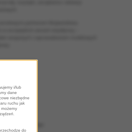
rody, turystyki, zarządzania i edukacji
razowych.
dzynarodowymi partnerami Województwa
i w europejskich sieciach współpracy –
iałań związanych z wprowadzeniem modelowych
racy.
ujemy i/lub
zamy dane
ońcowe niezbędne
iaru ruchu jak
zy możemy
rządzeń.
ództwa Małopolskiego
"przechodzę do