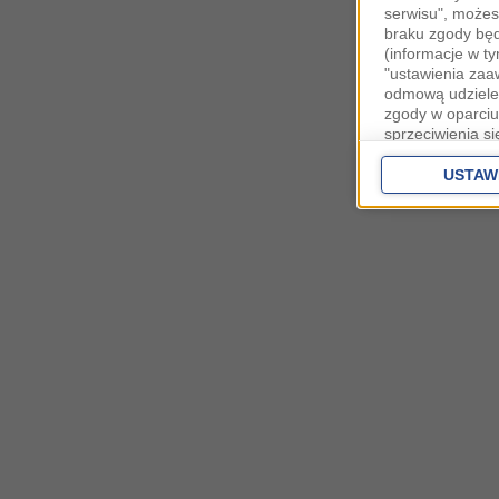
serwisu", możes
braku zgody bę
(informacje w t
"ustawienia za
odmową udzielen
zgody w oparciu
sprzeciwienia s
danych bez koni
Partnerów IAB
o
USTAW
zaawansowanyc
Zgoda jest dob
przekazywania d
Europejskim Ob
Ponadto masz pr
danych, a także
prywatności zna
przetwarzania T
Administratorem
ul. Fabryczna 5
Stosowanie pli