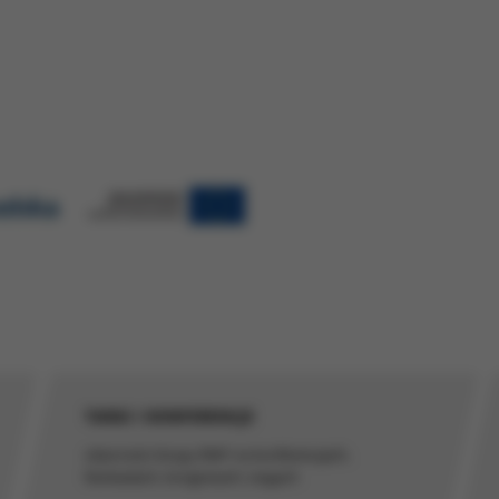
i stosujemy pliki cookies (tzw. ciasteczka) i inne pokrewne technologi
bezpieczeństwa podczas korzystania z naszych stron
wiadczonych przez nas usług poprzez wykorzystanie danych w celach a
ch
ich preferencji na podstawie sposobu korzystania z naszych serwisów
 spersonalizowanych reklam, które odpowiadają Twoim zainteresowan
 zagregowanych danych użytkownika korzystającego z różnych urząd
tywania plików cookies możesz określić w ustawieniach Twojej przeglą
ian ustawień, informacje w plikach cookies mogą być zapisywane w 
cej szczegółów znajdziesz w
Polityce cookies
.
TARGI I KONFERENCJE
obecności Grupy RMF na konferencjach,
festiwalach, kongresach, targach