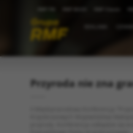
RMF FM
RMF MAXX
RMF Classic
R
REKLAMA
CENNIK
Przyroda nie zna gr
II Międzynarodowa Konferencja "Przyr
Krajobrazowych Województwa Małopols
przyrody. Konferencja odbędzie się w 
Popradzkiego Parku Krajobrazowego.