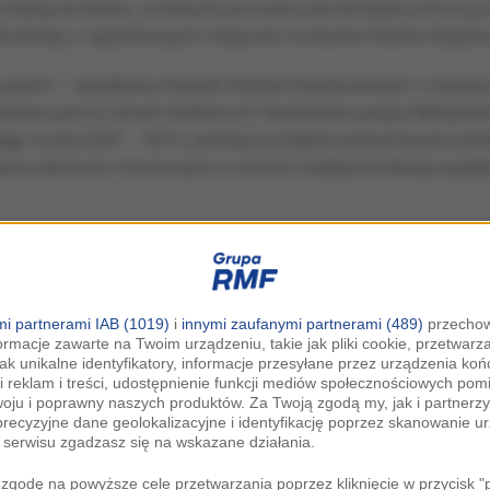
iędzynarodowe, na których poruszana jest tematyka ochrony przy
nternetowy z najciekawszymi miejscami na terenie Parków Krajob
zna granic – współpraca Zespołu Parków Krajobrazowych z mię
zowana jest w ramach działania 8.2 Budowanie pozycji Małopolsk
ego na lata 2007 – 2013, poświęcona będzie podsumowaniu dz
dzania obszarami chronionymi w ramach międzynarodowej współp
rtnerem konferencji.
i partnerami IAB (1019)
i
innymi zaufanymi partnerami (489)
przechow
ormacje zawarte na Twoim urządzeniu, takie jak pliki cookie, przetwar
 na
oficjalnych stronach internetowych ZPKWM.
jak unikalne identyfikatory, informacje przesyłane przez urządzenia k
i reklam i treści, udostępnienie funkcji mediów społecznościowych pom
woju i poprawny naszych produktów. Za Twoją zgodą my, jak i partner
recyzyjne dane geolokalizacyjne i identyfikację poprzez skanowanie u
serwisu zgadzasz się na wskazane działania.
- Dyrektora Zespołu Parków Krajobrazowych Wojew
ego Zawartki
zgodę na powyższe cele przetwarzania poprzez kliknięcie w przycisk 