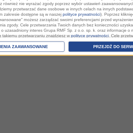
z również nie wyrażać zgody poprzez wybór ustawień zaawansowanych
dziemy przetwarzać dane osobowe w innych celach na innych podsta
ym zakresie dostępne są w naszej
polityce prywatności
). Poprzez kliknię
awansowane" możesz zarządzać swoimi preferencjami przed wyrażenie
ia zgody. Cele przetwarzania Twoich danych bez konieczności uzyska
 o uzasadniony interes Grupa RMF Sp. z o.o. sp. k. oraz informacje o 
ię takiemu przetwarzaniu znajdziesz w
polityce prywatności
. Cele przet
eczności uzyskania Twojej zgody w oparciu o uzasadniony interes
Zau
raz możliwość sprzeciwienia się takiemu przetwarzaniu znajdziesz w u
IENIA ZAAWANSOWANE
PRZEJDŹ DO SERW
h.
rowolna i możesz ją w dowolnym momencie wycofać, zgoda będzie też
anych do naszych Zaufanych Partnerów z siedzibą w państwach trzec
szarem Gospodarczym).
awo żądania dostępu, sprostowania, usunięcia lub ograniczenia przet
 złożenia skargi do Prezesa Urzędu Ochrony Danych Osobowych. W pol
jdziesz informacje jak wykonać swoje prawa. Szczegółowe informacje 
woich danych znajdują się w polityce prywatności.
 tych danych jesteśmy my, czyli Grupa RMF Sp. z o.o. sp. k. z siedzib
A.
ków cookies i innych technologii