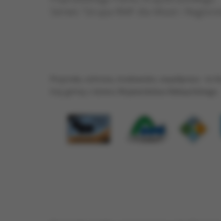
Serwis "Grupa RMF dla Miast i Regionó
Przyroda, ochrona, środowisko, współpraca - to kl
trzy gminy z terenu Województwa Małopolskiego.