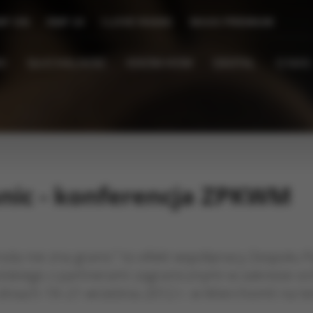
MF ON
RMF 24
I LOVE RADIO
MAXX PREMIUM
I
SŁUCHALNOŚĆ
KNOW-HOW
DIGITAL
O NAS
anic - konferencja ZPKWM
oda nie zna granic" to efekt współpracy Zespołu 
kiego z partnerami zagranicznymi w zakresie o
dniach 19–21 września 2012 r. w Wierchomli na te