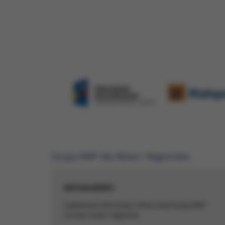
Wraz z partneram
celu:
Zapewnienie 
Ulepszenie ś
statystyczny
Poznanie Two
Wyświetlanie
Gromadzenie
Zakres wykorzys
wprowadzenia zm
urządzenia. Wię
Grupa RMF dla Miast i Regionów:
AKTUALNOŚCI
najświeższe informacje i oferty stacji Grupy RMF
na rzecz miast i regionów