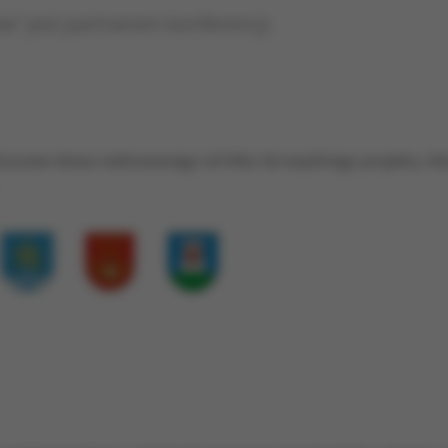
w" jest partnerem konferencji.
uczowe słowa realizowanego od kilku lat wspólnego projektu, któ