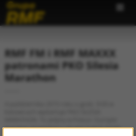
RMF FM i RMF MAXXX
patronami PKO Silesia
Marathon
4 października 2015 roku o godz. 9:00 w
Katowicach wystartuje PKO SILESIA
MARATHON. To jedyny w Polsce i Europie
maraton prowadzący ulicami trzech miast:
Katowic, Siemianowic Śląskich i Mysłowic. To