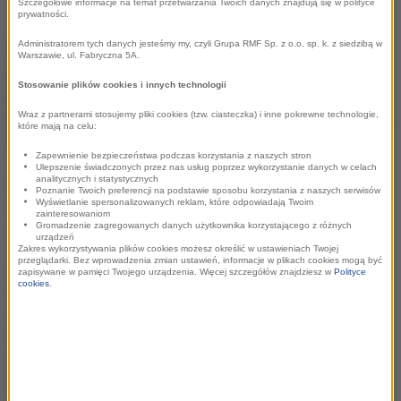
Szczegółowe informacje na temat przetwarzania Twoich danych znajdują się w polityce
prywatności.
Administratorem tych danych jesteśmy my, czyli Grupa RMF Sp. z o.o. sp. k. z siedzibą w
Samo wydarzenie to prawdziwy
Warszawie, ul. Fabryczna 5A.
biegowy weekend. Główny bieg
Stosowanie plików cookies i innych technologii
odbywa się na dystansie 42,195
km, ale równolegle odbywa się bieg
Wraz z partnerami stosujemy pliki cookies (tzw. ciasteczka) i inne pokrewne technologie,
które mają na celu:
na dystansie półmaratonu, a dzień
Zapewnienie bezpieczeństwa podczas korzystania z naszych stron
wcześniej Mini Silesia Marathon o
Ulepszenie świadczonych przez nas usług poprzez wykorzystanie danych w celach
analitycznych i statystycznych
Puchar Radia RMF FM na dystansie 4,2 km oraz zawody dla
Poznanie Twoich preferencji na podstawie sposobu korzystania z naszych serwisów
Wyświetlanie spersonalizowanych reklam, które odpowiadają Twoim
dzieci i młodzieży. W 2014 roku w Mini Maratonie RMF FM
zainteresowaniom
Gromadzenie zagregowanych danych użytkownika korzystającego z różnych
wzięło udział ponad 1200 osób.
urządzeń
Zakres wykorzystywania plików cookies możesz określić w ustawieniach Twojej
przeglądarki. Bez wprowadzenia zmian ustawień, informacje w plikach cookies mogą być
Pierwszy Silesia Marathon wystartował 3 maja 2009 roku
zapisywane w pamięci Twojego urządzenia. Więcej szczegółów znajdziesz w
Polityce
cookies
.
spod bram Stadionu Śląskiego w Chorzowie. Metę maratonu
usytuowano przed katowickim „Spodkiem”. Honorowym
starterem pierwszego maratonu ulicznego na Śląsku był
prof. Jerzy Buzek. Pomysłodawcą biegu był i prowadzi
imprezę do dnia dzisiejszego Bohdan Witwicki, biegacz,