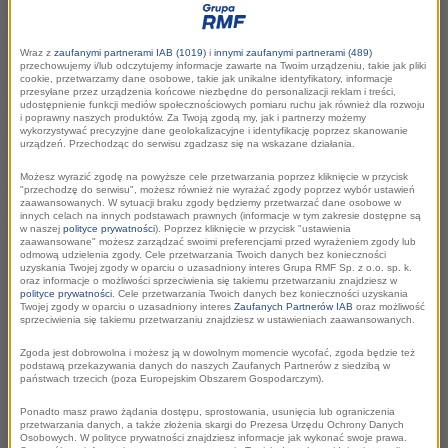
także największa impreza biegowa na Śląsku i
jednocześnie jeden z największych
Wraz z
zaufanymi partnerami IAB (1019)
i
innymi zaufanymi partnerami (489)
przechowujemy i/lub odczytujemy informacje zawarte na Twoim urządzeniu, takie jak pliki
maratonów w Polsce. Organizatorzy
cookie, przetwarzamy dane osobowe, takie jak unikalne identyfikatory, informacje
przesyłane przez urządzenia końcowe niezbędne do personalizacji reklam i treści,
spodziewają się kilku tysięcy uczestników. Na
udostępnienie funkcji mediów społecznościowych pomiaru ruchu jak również dla rozwoju
i poprawny naszych produktów. Za Twoją zgodą my, jak i partnerzy możemy
trasie Silesia Marathon w poprzednich
wykorzystywać precyzyjne dane geolokalizacyjne i identyfikację poprzez skanowanie
urządzeń. Przechodząc do serwisu zgadzasz się na wskazane działania.
edycjach wystartowało ponad 10.000
zawodników z ponad 20 krajów całego świata.
Możesz wyrazić zgodę na powyższe cele przetwarzania poprzez kliknięcie w przycisk
"przechodzę do serwisu", możesz również nie wyrażać zgody poprzez wybór ustawień
Oficjalnymi patronami medialnym imprezy są
zaawansowanych. W sytuacji braku zgody będziemy przetwarzać dane osobowe w
innych celach na innych podstawach prawnych (informacje w tym zakresie dostępne są
RMF FM i RMF MAXXX.
w naszej
polityce prywatności
). Poprzez kliknięcie w przycisk "ustawienia
zaawansowane" możesz zarządzać swoimi preferencjami przed wyrażeniem zgody lub
odmową udzielenia zgody. Cele przetwarzania Twoich danych bez konieczności
uzyskania Twojej zgody w oparciu o uzasadniony interes Grupa RMF Sp. z o.o. sp. k.
oraz informacje o możliwości sprzeciwienia się takiemu przetwarzaniu znajdziesz w
polityce prywatności
. Cele przetwarzania Twoich danych bez konieczności uzyskania
Twojej zgody w oparciu o uzasadniony interes
Zaufanych Partnerów IAB
oraz możliwość
sprzeciwienia się takiemu przetwarzaniu znajdziesz w ustawieniach zaawansowanych.
Zgoda jest dobrowolna i możesz ją w dowolnym momencie wycofać, zgoda będzie też
podstawą przekazywania danych do naszych Zaufanych Partnerów z siedzibą w
państwach trzecich (poza Europejskim Obszarem Gospodarczym).
Ponadto masz prawo żądania dostępu, sprostowania, usunięcia lub ograniczenia
przetwarzania danych, a także złożenia skargi do Prezesa Urzędu Ochrony Danych
Osobowych. W polityce prywatności znajdziesz informacje jak wykonać swoje prawa.