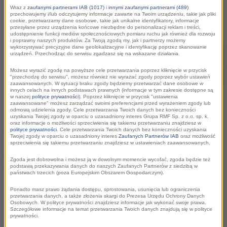
specjalne wydanie Faktów RMF FM. Nie
Wraz z
zaufanymi partnerami IAB (1017)
i
innymi zaufanymi partnerami (489)
przechowujemy i/lub odczytujemy informacje zawarte na Twoim urządzeniu, takie jak pliki
zabrakło także Świętego Mikołaja, który rozdał
cookie, przetwarzamy dane osobowe, takie jak unikalne identyfikatory, informacje
przesyłane przez urządzenia końcowe niezbędne do personalizacji reklam i treści,
uczniom upominki i słodycze.
udostępnienie funkcji mediów społecznościowych pomiaru ruchu jak również dla rozwoju
i poprawny naszych produktów. Za Twoją zgodą my, jak i partnerzy możemy
wykorzystywać precyzyjne dane geolokalizacyjne i identyfikację poprzez skanowanie
urządzeń. Przechodząc do serwisu zgadzasz się na wskazane działania.
Możesz wyrazić zgodę na powyższe cele przetwarzania poprzez kliknięcie w przycisk
"przechodzę do serwisu", możesz również nie wyrażać zgody poprzez wybór ustawień
zaawansowanych. W sytuacji braku zgody będziemy przetwarzać dane osobowe w
innych celach na innych podstawach prawnych (informacje w tym zakresie dostępne są
w naszej
polityce prywatności
). Poprzez kliknięcie w przycisk "ustawienia
zaawansowane" możesz zarządzać swoimi preferencjami przed wyrażeniem zgody lub
odmową udzielenia zgody. Cele przetwarzania Twoich danych bez konieczności
uzyskania Twojej zgody w oparciu o uzasadniony interes Grupa RMF Sp. z o.o. sp. k.
oraz informacje o możliwości sprzeciwienia się takiemu przetwarzaniu znajdziesz w
Na koniec akcji - Wielki Finał. O godz. 16 nastąpiło uroczyste
polityce prywatności
. Cele przetwarzania Twoich danych bez konieczności uzyskania
Twojej zgody w oparciu o uzasadniony interes
Zaufanych Partnerów IAB
oraz możliwość
zapalenie lampek. Naszą choinkę tysiącem światełek
sprzeciwienia się takiemu przetwarzaniu znajdziesz w ustawieniach zaawansowanych.
rozświetlił prezydent miasta Krakowa Jacek Majchrowski
Zgoda jest dobrowolna i możesz ją w dowolnym momencie wycofać, zgoda będzie też
podstawą przekazywania danych do naszych Zaufanych Partnerów z siedzibą w
wraz z jednym z uczniów, którzy zjawili się na Rynku. Na
państwach trzecich (poza Europejskim Obszarem Gospodarczym).
wierzchołku choinki zabłysła gwiazda. Bo to ona - zdaniem
Ponadto masz prawo żądania dostępu, sprostowania, usunięcia lub ograniczenia
internautów - powinna zdobić bożonarodzeniowe drzewko.
przetwarzania danych, a także złożenia skargi do Prezesa Urzędu Ochrony Danych
Osobowych. W polityce prywatności znajdziesz informacje jak wykonać swoje prawa.
Aż 79 procent głosujących w naszej sondzie postawiło
Szczegółowe informacje na temat przetwarzania Twoich danych znajdują się w polityce
prywatności.
właśnie na taką ozdobę. Pozostali wybrali czubek.