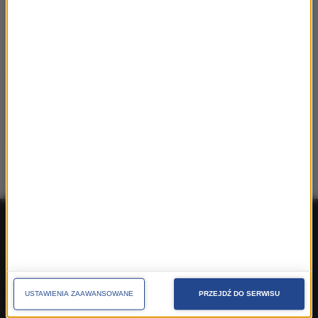
obecności Grupy RMF na konferencjach, festiwalach,
kongresach, targach
MARKETING MIEJSC
jak skutecznie promować miejscowości, regiony,
województwa
Produkty ogólnopolskie
Produkty lokalne
O nas
Pakiety handlowe
Dla prasy
Kontakt
USTAWIENIA ZAAWANSOWANE
PRZEJDŹ DO SERWISU
Cenniki
Speak Up
Reklama polityczna