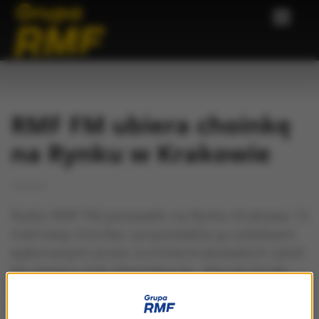
RMF FM ubiera choinkę
na Rynku w Krakowie
Radio RMF FM postawiło na Rynku Krakowa 15
metrową choinkę i przyozdabia ją ozdobami
wykonanymi przez uczniów krakowskich szkół.
Na miejscu byli dziennikarze - Maciej Grzyb,
Małgorzata Steckiewicz i Magda Wojtoń, które
właśnie z Rynku Głównego poprowadzili