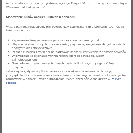
Administratorem tych danych jesteśmy my, czyli Grupa RMF Sp. z o.o. sp. k. z siedzibą w
Warszawie, ul. Fabryczna 5A.
Poczytaj więcejna
portalu RMF24.pl
Stosowanie plików cookies i innych technologii
Wraz z partnerami stosujemy pliki cookies (tzw. ciasteczka) i inne pokrewne technologie,
które mają na celu:
Posłuchaj relacji z Krakowa na antenie RMF FM:
Zapewnienie bezpieczeństwa podczas korzystania z naszych stron
Ulepszenie świadczonych przez nas usług poprzez wykorzystanie danych w celach
analitycznych i statystycznych
Poznanie Twoich preferencji na podstawie sposobu korzystania z naszych serwisów
Wyświetlanie spersonalizowanych reklam, które odpowiadają Twoim
zainteresowaniom
Gromadzenie zagregowanych danych użytkownika korzystającego z różnych
urządzeń
Zakres wykorzystywania plików cookies możesz określić w ustawieniach Twojej
przeglądarki. Bez wprowadzenia zmian ustawień, informacje w plikach cookies mogą być
zapisywane w pamięci Twojego urządzenia. Więcej szczegółów znajdziesz w
Polityce
cookies
.