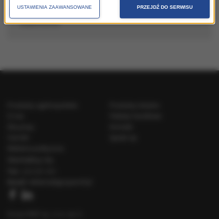
USTAWIENIA ZAAWANSOWANE
PRZEJDŹ DO SERWISU
jak skutecznie promować miejscowości, regiony,
województwa
Produkty ogólnopolskie
Produkty lokalne
O nas
Pakiety handlowe
Dla prasy
Kontakt
Cenniki
Speak Up
Reklama polityczna
Skontaktuj się
Tel.:
222 031 031
Email:
reklama@gruparmf.pl
Grupa RMF sp. z o.o. sp. k.