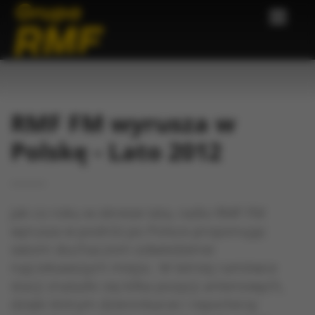
RMF FM wyrusza w
Polskę - Lato 2012
Jak co roku w okresie lata, radio RMF FM
wyrusza w podróż po Polsce proponując
swoim słuchaczom odwiedzenie
najciekawszych miejsc. W letniej ramówce
stacji znalazło się kilka pozycji antenowych,
dzięki którym dziennikarze i reporterzy