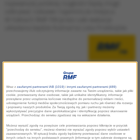
największej polskiej rozgłośni będą mogli
odkrywać ciekawe i tajemnicze miejsca.
W Faktach RMF FM przez całe wakacje
układana będzie Kulinarna Lista Przebojów.
Wraz z
zaufanymi partnerami IAB (1019)
i
innymi zaufanymi partnerami (489)
przechowujemy i/lub odczytujemy informacje zawarte na Twoim urządzeniu, takie jak pliki
Widokówka
cookie, przetwarzamy dane osobowe, takie jak unikalne identyfikatory, informacje
przesyłane przez urządzenia końcowe niezbędne do personalizacji reklam i treści,
udostępnienie funkcji mediów społecznościowych pomiaru ruchu jak również dla rozwoju
i poprawny naszych produktów. Za Twoją zgodą my, jak i partnerzy możemy
Jedną z ważnych pozycji głównego
wykorzystywać precyzyjne dane geolokalizacyjne i identyfikację poprzez skanowanie
urządzeń. Przechodząc do serwisu zgadzasz się na wskazane działania.
dziennego pasma
„W dzień
gorącego lata” (9:30 do 17:30
) jest
Możesz wyrazić zgodę na powyższe cele przetwarzania poprzez kliknięcie w przycisk
"przechodzę do serwisu", możesz również nie wyrażać zgody poprzez wybór ustawień
fotograficzny konkurs internetowy
zaawansowanych. W sytuacji braku zgody będziemy przetwarzać dane osobowe w
innych celach na innych podstawach prawnych (informacje w tym zakresie dostępne są