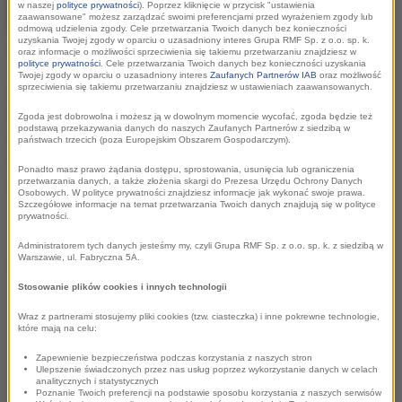
„Widokówka”
, w którym słuchacze
w naszej
polityce prywatności
). Poprzez kliknięcie w przycisk "ustawienia
zaawansowane" możesz zarządzać swoimi preferencjami przed wyrażeniem zgody lub
odgadują opisywane przez
odmową udzielenia zgody. Cele przetwarzania Twoich danych bez konieczności
uzyskania Twojej zgody w oparciu o uzasadniony interes Grupa RMF Sp. z o.o. sp. k.
prowadzących najciekawsze miasta i zabytki w Polsce i na
oraz informacje o możliwości sprzeciwienia się takiemu przetwarzaniu znajdziesz w
polityce prywatności
. Cele przetwarzania Twoich danych bez konieczności uzyskania
świecie. Gospodarzami programu są Krzysztof Urbaniak,
Twojej zgody w oparciu o uzasadniony interes
Zaufanych Partnerów IAB
oraz możliwość
sprzeciwienia się takiemu przetwarzaniu znajdziesz w ustawieniach zaawansowanych.
Daniel Dyk, Sławomir Kowalewski, Witold Lazar, Kamil
Baleja i Marcin Jędrych. Zabawę rozpoczynamy od Krakowa.
Zgoda jest dobrowolna i możesz ją w dowolnym momencie wycofać, zgoda będzie też
podstawą przekazywania danych do naszych Zaufanych Partnerów z siedzibą w
Dziennikarze radia RMF FM, przy okazji zachęcania do
państwach trzecich (poza Europejskim Obszarem Gospodarczym).
wzięcia udziału w konkursie, opowiadają na antenie o
Ponadto masz prawo żądania dostępu, sprostowania, usunięcia lub ograniczenia
prezentowanym miejscu.
przetwarzania danych, a także złożenia skargi do Prezesa Urzędu Ochrony Danych
Osobowych. W polityce prywatności znajdziesz informacje jak wykonać swoje prawa.
Szczegółowe informacje na temat przetwarzania Twoich danych znajdują się w polityce
prywatności.
Administratorem tych danych jesteśmy my, czyli Grupa RMF Sp. z o.o. sp. k. z siedzibą w
Warszawie, ul. Fabryczna 5A.
Posłuchaj przykładów animacji antenowych:
Stosowanie plików cookies i innych technologii
Wraz z partnerami stosujemy pliki cookies (tzw. ciasteczka) i inne pokrewne technologie,
które mają na celu:
Zapewnienie bezpieczeństwa podczas korzystania z naszych stron
Ulepszenie świadczonych przez nas usług poprzez wykorzystanie danych w celach
analitycznych i statystycznych
Poznanie Twoich preferencji na podstawie sposobu korzystania z naszych serwisów