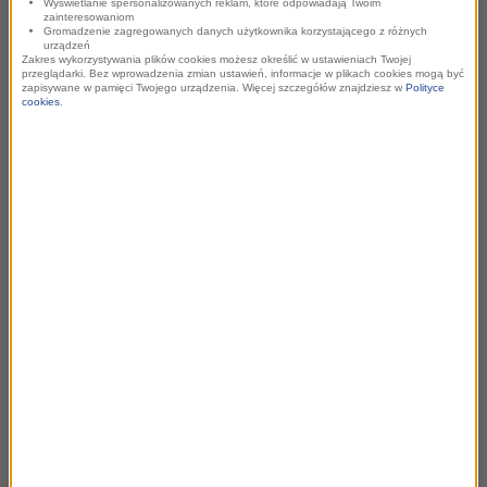
Wyświetlanie spersonalizowanych reklam, które odpowiadają Twoim
zainteresowaniom
Gromadzenie zagregowanych danych użytkownika korzystającego z różnych
urządzeń
Zakres wykorzystywania plików cookies możesz określić w ustawieniach Twojej
przeglądarki. Bez wprowadzenia zmian ustawień, informacje w plikach cookies mogą być
zapisywane w pamięci Twojego urządzenia. Więcej szczegółów znajdziesz w
Polityce
cookies
.