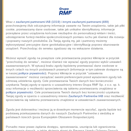
Szczecinie.
Grupa RMF jest patronem medialnym
wydarzenia.
Wraz z
zaufanymi partnerami IAB (1019)
i
innymi zaufanymi partnerami (489)
przechowujemy i/lub odczytujemy informacje zawarte na Twoim urządzeniu, takie jak pliki
cookie, przetwarzamy dane osobowe, takie jak unikalne identyfikatory, informacje
przesyłane przez urządzenia końcowe niezbędne do personalizacji reklam i treści,
udostępnienie funkcji mediów społecznościowych pomiaru ruchu jak również dla rozwoju
i poprawny naszych produktów. Za Twoją zgodą my, jak i partnerzy możemy
wykorzystywać precyzyjne dane geolokalizacyjne i identyfikację poprzez skanowanie
urządzeń. Przechodząc do serwisu zgadzasz się na wskazane działania.
Możesz wyrazić zgodę na powyższe cele przetwarzania poprzez kliknięcie w przycisk
"przechodzę do serwisu", możesz również nie wyrażać zgody poprzez wybór ustawień
zaawansowanych. W sytuacji braku zgody będziemy przetwarzać dane osobowe w
innych celach na innych podstawach prawnych (informacje w tym zakresie dostępne są
w naszej
polityce prywatności
). Poprzez kliknięcie w przycisk "ustawienia
zaawansowane" możesz zarządzać swoimi preferencjami przed wyrażeniem zgody lub
odmową udzielenia zgody. Cele przetwarzania Twoich danych bez konieczności
uzyskania Twojej zgody w oparciu o uzasadniony interes Grupa RMF Sp. z o.o. sp. k.
oraz informacje o możliwości sprzeciwienia się takiemu przetwarzaniu znajdziesz w
polityce prywatności
. Cele przetwarzania Twoich danych bez konieczności uzyskania
Szczecin uczy, jak
Twojej zgody w oparciu o uzasadniony interes
Zaufanych Partnerów IAB
oraz możliwość
sprzeciwienia się takiemu przetwarzaniu znajdziesz w ustawieniach zaawansowanych.
tworzyć rzeczy
Zgoda jest dobrowolna i możesz ją w dowolnym momencie wycofać, zgoda będzie też
podstawą przekazywania danych do naszych Zaufanych Partnerów z siedzibą w
państwach trzecich (poza Europejskim Obszarem Gospodarczym).
niezwykłe
Ponadto masz prawo żądania dostępu, sprostowania, usunięcia lub ograniczenia
przetwarzania danych, a także złożenia skargi do Prezesa Urzędu Ochrony Danych