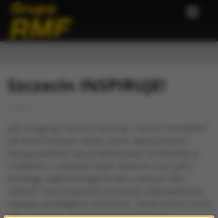
Szczecin INSPIRUJE!
Jak osiągnąć sukces tworząc rzeczy niezwykłe?
Jak kontrolować swoje życie, swoja pracę i
swoją karierę? Jak przełamywać schematy w
myśleniu o zewnętrznym świecie oraz jak z
każdego wykonanego kroku czerpać siłę i
radość? Na te pytania pozwolą odpowiedzieć
najlepsi prelegenci w Polsce. 24 września 2016
roku startuje Inspiration Day 2016 w