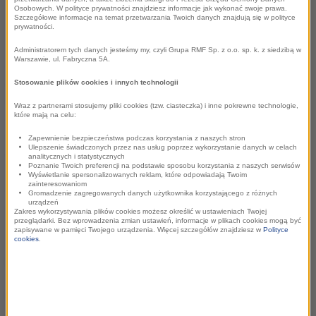
Osobowych. W polityce prywatności znajdziesz informacje jak wykonać swoje prawa.
Szczegółowe informacje na temat przetwarzania Twoich danych znajdują się w polityce
prywatności.
Tegoroczna edycja jest nastawiona na wiedzę i
Administratorem tych danych jesteśmy my, czyli Grupa RMF Sp. z o.o. sp. k. z siedzibą w
Warszawie, ul. Fabryczna 5A.
doświadczenie. Prelegentów dobrano tak, aby każdy z nich
mógł podzielić się swoimi doświadczeniami przy tworzeniu
Stosowanie plików cookies i innych technologii
rzeczy niezwykłych.
Jurek Owsiak
opowie o historii sukcesu
Wraz z partnerami stosujemy pliki cookies (tzw. ciasteczka) i inne pokrewne technologie,
które mają na celu:
opartej na pracy w zespole, wspólnej walce i dążeniu do celu
w zespole.
Robert Biedroń
podzieli się swoim
Zapewnienie bezpieczeństwa podczas korzystania z naszych stron
Ulepszenie świadczonych przez nas usług poprzez wykorzystanie danych w celach
doświadczeniem, jak w nowoczesny sposób zarządzać i
analitycznych i statystycznych
Poznanie Twoich preferencji na podstawie sposobu korzystania z naszych serwisów
zwycięsko wyjść spod fali krytyki.
Łukasz Krasoń
jest
Wyświetlanie spersonalizowanych reklam, które odpowiadają Twoim
zainteresowaniom
żywym przykładem tego, że można osiągnąć bardzo wiele,
Gromadzenie zagregowanych danych użytkownika korzystającego z różnych
urządzeń
nawet poruszając się na wózku inwalidzkim i każdego dnia
Zakres wykorzystywania plików cookies możesz określić w ustawieniach Twojej
przeglądarki. Bez wprowadzenia zmian ustawień, informacje w plikach cookies mogą być
stawiając czoła ogromnym trudnościom fizycznym i
zapisywane w pamięci Twojego urządzenia. Więcej szczegółów znajdziesz w
Polityce
cookies
.
społecznym. Będzie też
Piotr Bucki
- najbardziej obleganym
prelegentem Marketing Trends 2016 w Szczecinie, gdzie
spośród najznamienitszych osobistości takich jak
Jacek
Kotarbiński
i
Yuri Drabent
, to właśnie Piotr przyciągnął do
siebie tłumy i z sukcesem dzielił się swoją ogromną wiedzą.