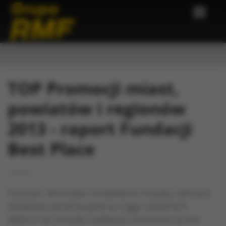
TOP Promocji miast,
powiatów i regionów
2013 - raport Fundacji
Best Place
Poznań, Wrocław i Kraków to miasta, których
działania promocyjne w ciągu ostatnich
dwóch lat zostały najlepiej ocenione przez