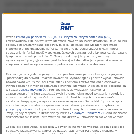
samorządowców. Wśród województw
przoduje małopolskie, śląskie i warmińsko-
mazurskie – tak wynika z drugiej edycji
badania przeprowadzonego przez Fundację
Best Place.
Wraz z
zaufanymi partnerami IAB (1019)
i
innymi zaufanymi partnerami (489)
Partnerem raportu jest Grupa RMF.
przechowujemy i/lub odczytujemy informacje zawarte na Twoim urządzeniu, takie jak pliki
cookie, przetwarzamy dane osobowe, takie jak unikalne identyfikatory, informacje
przesyłane przez urządzenia końcowe niezbędne do personalizacji reklam i treści,
udostępnienie funkcji mediów społecznościowych pomiaru ruchu jak również dla rozwoju
i poprawny naszych produktów. Za Twoją zgodą my, jak i partnerzy możemy
wykorzystywać precyzyjne dane geolokalizacyjne i identyfikację poprzez skanowanie
urządzeń. Przechodząc do serwisu zgadzasz się na wskazane działania.
Możesz wyrazić zgodę na powyższe cele przetwarzania poprzez kliknięcie w przycisk
"przechodzę do serwisu", możesz również nie wyrażać zgody poprzez wybór ustawień
zaawansowanych. W sytuacji braku zgody będziemy przetwarzać dane osobowe w
innych celach na innych podstawach prawnych (informacje w tym zakresie dostępne są
w naszej
polityce prywatności
). Poprzez kliknięcie w przycisk "ustawienia
zaawansowane" możesz zarządzać swoimi preferencjami przed wyrażeniem zgody lub
odmową udzielenia zgody. Cele przetwarzania Twoich danych bez konieczności
uzyskania Twojej zgody w oparciu o uzasadniony interes Grupa RMF Sp. z o.o. sp. k.
oraz informacje o możliwości sprzeciwienia się takiemu przetwarzaniu znajdziesz w
Za najlepiej promującą się jednostkę samorządu
polityce prywatności
. Cele przetwarzania Twoich danych bez konieczności uzyskania
Twojej zgody w oparciu o uzasadniony interes
Zaufanych Partnerów IAB
oraz możliwość
terytorialnego (JST) szefowie biur promocji uznali Poznań,
sprzeciwienia się takiemu przetwarzaniu znajdziesz w ustawieniach zaawansowanych.
choć jego przewaga nad stolicą Dolnego Śląska zmniejszyła
Zgoda jest dobrowolna i możesz ją w dowolnym momencie wycofać, zgoda będzie też
się w porównaniu z wynikami badań sprzed dwóch lat.
podstawą przekazywania danych do naszych Zaufanych Partnerów z siedzibą w