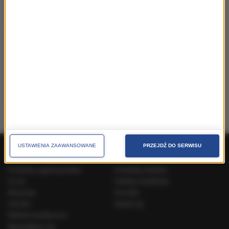
kongresach, targach
MARKETING MIEJSC
jak skutecznie promować miejscowości, regiony,
województwa
USTAWIENIA ZAAWANSOWANE
PRZEJDŹ DO SERWISU
Produkty ogólnopolskie
Produkty lokalne
O nas
Pakiety handlowe
Dla prasy
Kontakt
Cenniki
Speak Up
Reklama polityczna
Skontaktuj się