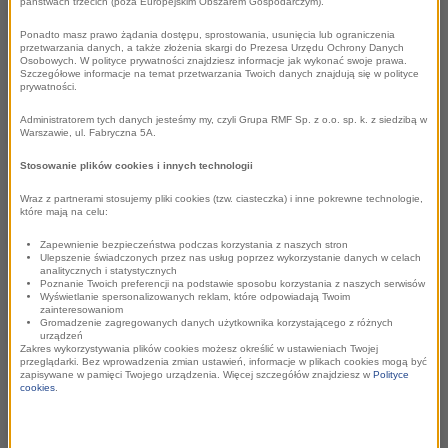
państwach trzecich (poza Europejskim Obszarem Gospodarczym).
Małopolska wraz z Krakowem zamyka podium JST, których
marketingowe działania budzą najwyższe uznanie. Z kolei
Ponadto masz prawo żądania dostępu, sprostowania, usunięcia lub ograniczenia
przetwarzania danych, a także złożenia skargi do Prezesa Urzędu Ochrony Danych
autorami najlepszych kampanii promocyjnych zostały –
Osobowych. W polityce prywatności znajdziesz informacje jak wykonać swoje prawa.
Szczegółowe informacje na temat przetwarzania Twoich danych znajdują się w polityce
oprócz Krakowa (Gołębie kręcą Kraków) – województwo
prywatności.
śląskie (Śląskie. Pozytywna energia) i warmińsko-mazurskie
Administratorem tych danych jesteśmy my, czyli Grupa RMF Sp. z o.o. sp. k. z siedzibą w
(Mazury Cud Natury). W raporcie pt. TOP PROMOCJI polskich
Warszawie, ul. Fabryczna 5A.
miast, powiatów i regionów 2013, poza szczegółowymi
Stosowanie plików cookies i innych technologii
wynikami badań, eksperci Instytutu oraz praktycy
Wraz z partnerami stosujemy pliki cookies (tzw. ciasteczka) i inne pokrewne technologie,
marketingu miejsc wskazują, jakie promocyjne
które mają na celu:
przedsięwzięcia mogły wpłynąć na tak dobrą pozycję
Zapewnienie bezpieczeństwa podczas korzystania z naszych stron
wymienionych miast i regionów.
Ulepszenie świadczonych przez nas usług poprzez wykorzystanie danych w celach
analitycznych i statystycznych
Poznanie Twoich preferencji na podstawie sposobu korzystania z naszych serwisów
Wyświetlanie spersonalizowanych reklam, które odpowiadają Twoim
W raporcie przedstawiono także kluczowe czynniki
zainteresowaniom
Gromadzenie zagregowanych danych użytkownika korzystającego z różnych
gwarantujące sukces w promowaniu JST – to konsekwencja,
urządzeń
Zakres wykorzystywania plików cookies możesz określić w ustawieniach Twojej
współpraca i pomysł, a także główne bariery w promocji JST
przeglądarki. Bez wprowadzenia zmian ustawień, informacje w plikach cookies mogą być
zapisywane w pamięci Twojego urządzenia. Więcej szczegółów znajdziesz w
Polityce
i kierunki jej usprawnienia.
cookies
.
Zapraszamy do lektury!