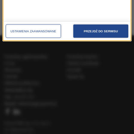
województwa
USTAWIENIA ZAAWANSOWANE
PRZEJDŹ DO SERWISU
Produkty ogólnopolskie
Produkty lokalne
O nas
Pakiety handlowe
Dla prasy
Kontakt
Cenniki
Speak Up
Reklama polityczna
Skontaktuj się
Tel.:
222 031 031
Email:
reklama@gruparmf.pl
Grupa RMF sp. z o.o. sp. k.
ul. Fabryczna 5a