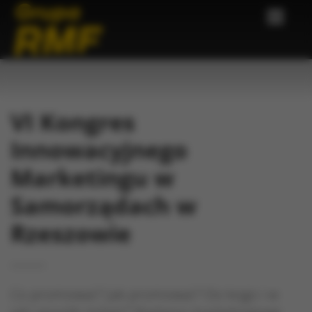
VI Kongres
Innowacyjnego
Marketingu w
Samorządach w
Rzeszowie
Co promować? Jak promować? Do kogo i w