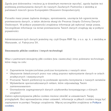
Zgoda jest dobrowolna i możesz ją w dowolnym momencie wycofać, zgoda będzie też
Badania marketingowe przydatne w
podstawą przekazywania danych do naszych Zaufanych Partnerów z siedzibą w
państwach trzecich (poza Europejskim Obszarem Gospodarczym).
samorządach
Ponadto masz prawo żądania dostępu, sprostowania, usunięcia lub ograniczenia
przetwarzania danych, a także złożenia skargi do Prezesa Urzędu Ochrony Danych
Podkarpaccy samorządowcy coraz chętniej
Osobowych. W polityce prywatności znajdziesz informacje jak wykonać swoje prawa.
Szczegółowe informacje na temat przetwarzania Twoich danych znajdują się w polityce
korzystają z usług firm badawczych, z których
prywatności.
pomocą wdrażają innowacyjne rozwiązania i
Administratorem tych danych jesteśmy my, czyli Grupa RMF Sp. z o.o. sp. k. z siedzibą w
przygotowują strategie marketingowe. Pozyskiwane
Warszawie, ul. Fabryczna 5A.
dzięki badaniom informacje pomagają w
Stosowanie plików cookies i innych technologii
podejmowaniu kluczowych decyzji o objęciu
Wraz z partnerami stosujemy pliki cookies (tzw. ciasteczka) i inne pokrewne technologie,
konkretnej drogi i formy promocji gminy, miasta czy
które mają na celu:
regionu. Ten temat zostanie rozwinięty w trakcie
Zapewnienie bezpieczeństwa podczas korzystania z naszych stron
kolejnej edycji Kongresu Innowacyjnego Marketingu
Ulepszenie świadczonych przez nas usług poprzez wykorzystanie danych w celach
analitycznych i statystycznych
w Samorządach. Jednym z prelegentów będzie
Poznanie Twoich preferencji na podstawie sposobu korzystania z naszych serwisów
Wyświetlanie spersonalizowanych reklam, które odpowiadają Twoim
Dawid Lasek, Podsekretarz Stanu w Ministerstwie
zainteresowaniom
Gromadzenie zagregowanych danych użytkownika korzystającego z różnych
Sportu i Turystyki.
urządzeń
Zakres wykorzystywania plików cookies możesz określić w ustawieniach Twojej
przeglądarki. Bez wprowadzenia zmian ustawień, informacje w plikach cookies mogą być
zapisywane w pamięci Twojego urządzenia. Więcej szczegółów znajdziesz w
Polityce
Zarządzanie jednostką samorządu terytorialnego w
cookies
.
wielu aspektach przypomina kierowanie