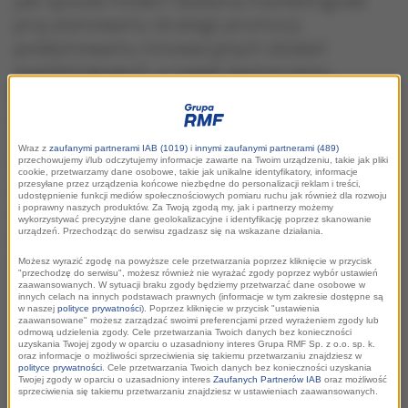
jaki sposób mówić? Badania marketingowe
przy planowaniu strategii promocji,
podejmowaniu innowacyjnych działań
marketingowych, a nawet wyznaczaniu
kierunków rozwoju miast i regionów są
niezbędne. Dlaczego? O tym będą dyskutować
uczestnicy kolejnej VI edycji Kongresu
Wraz z
zaufanymi partnerami IAB (1019)
i
innymi zaufanymi partnerami (489)
Innowacyjnego Marketingu w Samorządach
przechowujemy i/lub odczytujemy informacje zawarte na Twoim urządzeniu, takie jak pliki
cookie, przetwarzamy dane osobowe, takie jak unikalne identyfikatory, informacje
organizowanego w Rzeszowie między 17-18
przesyłane przez urządzenia końcowe niezbędne do personalizacji reklam i treści,
udostępnienie funkcji mediów społecznościowych pomiaru ruchu jak również dla rozwoju
listopada 2016 roku. Patronem medialnym
i poprawny naszych produktów. Za Twoją zgodą my, jak i partnerzy możemy
wykorzystywać precyzyjne dane geolokalizacyjne i identyfikację poprzez skanowanie
kongresu jest Grupa RMF dla Miast i
urządzeń. Przechodząc do serwisu zgadzasz się na wskazane działania.
Regionów.
Możesz wyrazić zgodę na powyższe cele przetwarzania poprzez kliknięcie w przycisk
"przechodzę do serwisu", możesz również nie wyrażać zgody poprzez wybór ustawień
zaawansowanych. W sytuacji braku zgody będziemy przetwarzać dane osobowe w
innych celach na innych podstawach prawnych (informacje w tym zakresie dostępne są
w naszej
polityce prywatności
). Poprzez kliknięcie w przycisk "ustawienia
zaawansowane" możesz zarządzać swoimi preferencjami przed wyrażeniem zgody lub
odmową udzielenia zgody. Cele przetwarzania Twoich danych bez konieczności
uzyskania Twojej zgody w oparciu o uzasadniony interes Grupa RMF Sp. z o.o. sp. k.
oraz informacje o możliwości sprzeciwienia się takiemu przetwarzaniu znajdziesz w
polityce prywatności
. Cele przetwarzania Twoich danych bez konieczności uzyskania
Twojej zgody w oparciu o uzasadniony interes
Zaufanych Partnerów IAB
oraz możliwość
sprzeciwienia się takiemu przetwarzaniu znajdziesz w ustawieniach zaawansowanych.