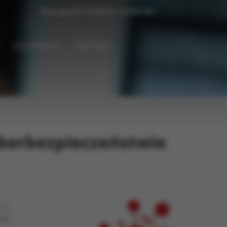
Masz pytanie? Zadzwoń:
222 031 031
DLA PRASY
KONTAKT
yberbezpieczeństwie
 z
 PR