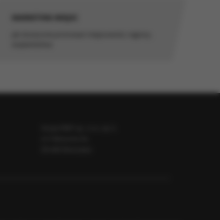
MARKETING MIEJSC
jak skutecznie promować miejscowości, regiony,
e, które mają na
województwa
nalitycznych i
iom
zeń
darki. Bez
Grupa RMF sp. z o.o. sp. k.
pamięci Twojego
ul. Fabryczna 5a
00-446 Warszawa