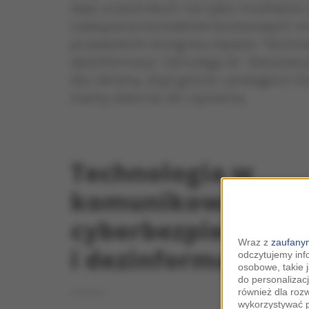
daje uczestnikom nie tylko możliwości
nawiązania kontaktów biznesowych 
przewodnim Kongresu będzie: Technol
dezinformacji. Od lutego br. Rzeszó
dla Ukrainy, stąd goście i prelegenci
mamy obecnie do czynienia.
Technologia w
komunikowaniu,
cyberbezpieczeńs
Wraz z
zaufanym
i dezinformacji
odczytujemy inf
osobowe, takie 
do personalizacj
również dla roz
wykorzystywać p