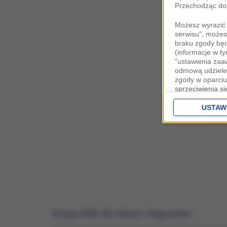
Przechodząc do 
Możesz wyrazić 
serwisu", możes
braku zgody bę
(informacje w t
"ustawienia za
odmową udzielen
zgody w oparciu
sprzeciwienia s
danych bez koni
Partnerów IAB
o
USTAW
zaawansowanyc
Zgoda jest dob
przekazywania d
Europejskim Ob
Ponadto masz pr
danych, a także
prywatności zna
przetwarzania T
Grupa RMF dla Miast i Regionów:
Administratorem