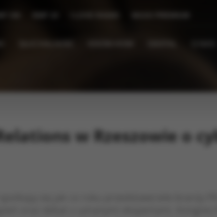
MF ON
RMF 24
I LOVE RADIO
MAXX PREMIUM
I
SŁUCHALNOŚĆ
KNOW-HOW
DIGITAL
O NAS
 Relations w Rzeszowie o c
potkają się jak co roku przedstawiciele branży PR
ąpień oraz debat z uznanymi ekspertami. Kongres