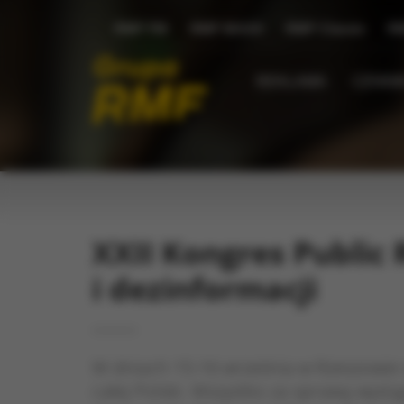
RMF FM
RMF MAXX
RMF Classic
R
REKLAMA
CENNIK
XXII Kongres Public
i dezinformacji
W dniach 15-16 września w Rzeszowie s
całej Polski. Wszystko za sprawą wyst