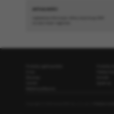
ul. Fabryczna 5
AKTUALNOŚCI
Stosowanie pli
najświeższe informacje i oferty stacji Grupy RMF
Wraz z partneram
na rzecz miast i regionów
celu:
Zapewnienie 
Ulepszenie ś
statystyczny
Poznanie Two
Wyświetlanie
Gromadzenie
Zakres wykorzys
Produkty ogólnopolskie
Produkty l
wprowadzenia zm
urządzenia. Wię
O nas
Pakiety ha
Dla prasy
Kontakt
Cenniki
Speak Up
Reklama polityczna
Copyright © 2026 Grupa RMF sp. z o.o. sp. k.
Polityka Cook