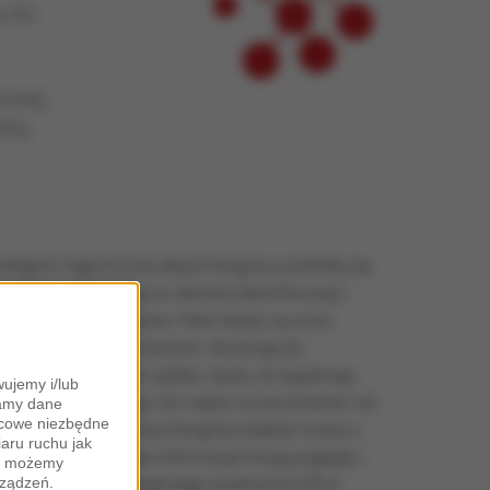
ą do
kowej
aką
elegenci tegorocznej edycji Kongresu podzielą się
ównież swoją wiedzą w zakresie dezinformacji i
posobów jej zwalczania. Fake newsy są coraz
oważniejszym zagrożeniem, docierają do
dbiorców niezwykle szybko, bywa, że wypierają
ujemy i/lub
rawdziwe informacje, bo często są one bowiem od
zamy dane
ońcowe niezbędne
ich ciekawsze. Podczas Kongresu będzie mowa o
iaru ruchu jak
ym, jak nieprawdziwe informacje kreują poglądy i
zy możemy
pinie. Podczas największego wydarzenia PR w
rządzeń.