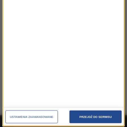
miast i regionów
TARGI I KONFERENCJE
obecności Grupy RMF na konferencjach, festiwalach,
kongresach, targach
MARKETING MIEJSC
jak skutecznie promować miejscowości, regiony,
województwa
USTAWIENIA ZAAWANSOWANE
PRZEJDŹ DO SERWISU