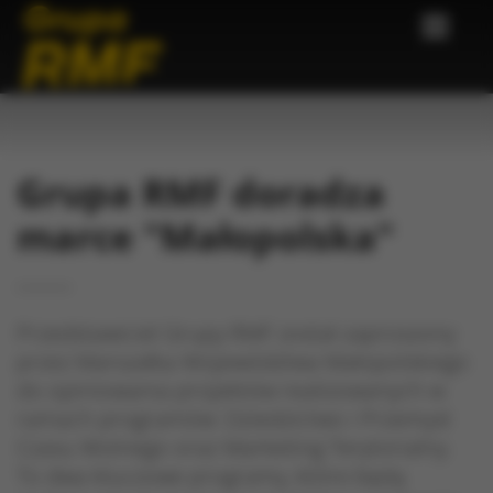
Grupa RMF doradza
marce "Małopolska"
Przedstawiciel Grupy RMF został zaproszony
przez Marszałka Województwa Małopolskiego
do opiniowania projektów realizowanych w
ramach programów: Dziedzictwo i Przemysł
Czasu Wolnego oraz Marketing Terytorialny.
To dwa kluczowe programy, które będą