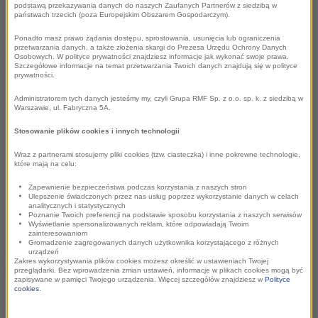
Województwa Małopolskiego, opiekun obu programów.
podstawą przekazywania danych do naszych Zaufanych Partnerów z siedzibą w
państwach trzecich (poza Europejskim Obszarem Gospodarczym).
Program Dziedzictwo i Przemysł Czasu Wolnego
przedstawił
Ponadto masz prawo żądania dostępu, sprostowania, usunięcia lub ograniczenia
przetwarzania danych, a także złożenia skargi do Prezesa Urzędu Ochrony Danych
Krzysztof Markiel, Dyrektor Departamentu Kultury i
Osobowych. W polityce prywatności znajdziesz informacje jak wykonać swoje prawa.
Szczegółowe informacje na temat przetwarzania Twoich danych znajdują się w polityce
Dziedzictwa Narodowego UMWM.
prywatności.
Administratorem tych danych jesteśmy my, czyli Grupa RMF Sp. z o.o. sp. k. z siedzibą w
Zarys nowej strategii
Marketing Terytorialny
Warszawie, ul. Fabryczna 5A.
zaprezentowała Elżbieta Kantor, Dyrektor Departamentu
Stosowanie plików cookies i innych technologii
Turystyki i Promocji UMWM.
Wraz z partnerami stosujemy pliki cookies (tzw. ciasteczka) i inne pokrewne technologie,
które mają na celu:
Program strategiczny MARKETING
Zapewnienie bezpieczeństwa podczas korzystania z naszych stron
Ulepszenie świadczonych przez nas usług poprzez wykorzystanie danych w celach
TERYTORIALNY
analitycznych i statystycznych
Poznanie Twoich preferencji na podstawie sposobu korzystania z naszych serwisów
Wyświetlanie spersonalizowanych reklam, które odpowiadają Twoim
"
Silna, skutecznie i efektywnie zarządzana marka
zainteresowaniom
Gromadzenie zagregowanych danych użytkownika korzystającego z różnych
MAŁOPOLSKA tworząca warunki dla wykorzystywania
urządzeń
Zakres wykorzystywania plików cookies możesz określić w ustawieniach Twojej
przewag konkurencyjnych regionu w celu dynamizacji i
przeglądarki. Bez wprowadzenia zmian ustawień, informacje w plikach cookies mogą być
zapisywane w pamięci Twojego urządzenia. Więcej szczegółów znajdziesz w
Polityce
spójności jego rozwoju
" - to główny cel planowanego
cookies
.
programu. Silna marka Małopolska ma być lepiej