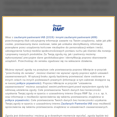
realizowały strategię województwa z zakresie
rozwoju turystyki oraz ochrony dóbr kultury i
dziedzictwa.
Pierwsze seminarium poświęcone tej
tematyce odbyło się 9 listopada 2012 roku w
siedzibie Urzędu Marszałkowskiego w
Wraz z
zaufanymi partnerami IAB (1019)
i
innymi zaufanymi partnerami (489)
przechowujemy i/lub odczytujemy informacje zawarte na Twoim urządzeniu, takie jak pliki
Krakowie.
cookie, przetwarzamy dane osobowe, takie jak unikalne identyfikatory, informacje
przesyłane przez urządzenia końcowe niezbędne do personalizacji reklam i treści,
udostępnienie funkcji mediów społecznościowych pomiaru ruchu jak również dla rozwoju
i poprawny naszych produktów. Za Twoją zgodą my, jak i partnerzy możemy
wykorzystywać precyzyjne dane geolokalizacyjne i identyfikację poprzez skanowanie
urządzeń. Przechodząc do serwisu zgadzasz się na wskazane działania.
Możesz wyrazić zgodę na powyższe cele przetwarzania poprzez kliknięcie w przycisk
"przechodzę do serwisu", możesz również nie wyrażać zgody poprzez wybór ustawień
zaawansowanych. W sytuacji braku zgody będziemy przetwarzać dane osobowe w
innych celach na innych podstawach prawnych (informacje w tym zakresie dostępne są
w naszej
polityce prywatności
). Poprzez kliknięcie w przycisk "ustawienia
zaawansowane" możesz zarządzać swoimi preferencjami przed wyrażeniem zgody lub
odmową udzielenia zgody. Cele przetwarzania Twoich danych bez konieczności
uzyskania Twojej zgody w oparciu o uzasadniony interes Grupa RMF Sp. z o.o. sp. k.
oraz informacje o możliwości sprzeciwienia się takiemu przetwarzaniu znajdziesz w
polityce prywatności
. Cele przetwarzania Twoich danych bez konieczności uzyskania
Twojej zgody w oparciu o uzasadniony interes
Zaufanych Partnerów IAB
oraz możliwość
sprzeciwienia się takiemu przetwarzaniu znajdziesz w ustawieniach zaawansowanych.
Spotkaniu przewodniczył
Jacek Krupa
, Członek Zarządu
Zgoda jest dobrowolna i możesz ją w dowolnym momencie wycofać, zgoda będzie też